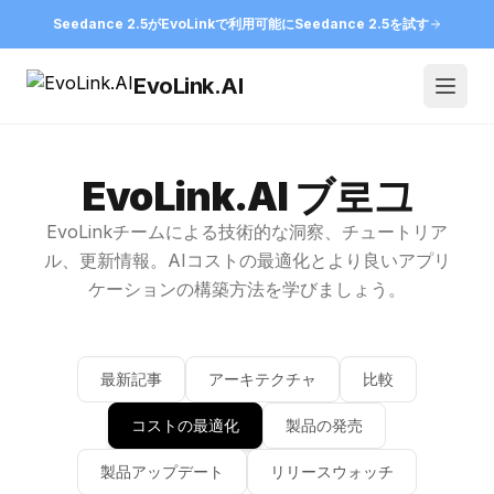
Seedance 2.5がEvoLinkで利用可能に
Seedance 2.5を試す
EvoLink.AI
Open
EvoLink.AI ブ로그
EvoLinkチームによる技術的な洞察、チュートリア
ル、更新情報。AIコストの最適化とより良いアプリ
ケーションの構築方法を学びましょう。
最新記事
アーキテクチャ
比較
コストの最適化
製品の発売
製品アップデート
リリースウォッチ