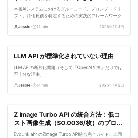
本番AIシステムにおけるグルーコード、プロンプトドリ
フト、評価負債を特定するための実践的フレームワーク
Jessie
•
14
min
2026年1月4日
コストの最適化
LLM API が標準化されていない理由
LLM APIの断片化問題（そして「OpenAI互換」だけでは
不十分な理由）
Jessie
•
14
min
2026年1月2日
コストの最適化
Z Image Turbo API の統合方法：低コ
スト画像生成（$0.0036/枚）のプロダ
クション・ガイド
EvoLink.aiでのZImage Turbo API統合完全ガイド。非同