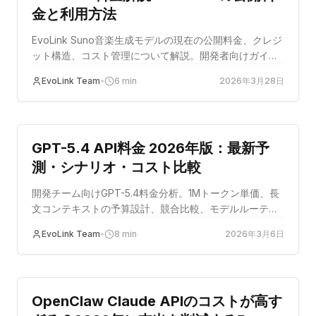
金と利用方法
EvoLink Suno音楽生成モデルの現在の公開料金、クレジ
ット構造、コスト管理について解説。開発者向けガイ
ド。
EvoLink Team
•
6
min
2026年3月28日
コストの最適化
GPT-5.4 API料金 2026年版：最新予
測・シナリオ・コスト比較
開発チーム向けGPT-5.4料金分析。1Mトークン単価、長
文コンテキストの予算設計、競合比較、モデルルーティ
ング最適化を実務目線で解説。
EvoLink Team
•
8
min
2026年3月6日
コストの最適化
OpenClaw Claude APIのコストが高す