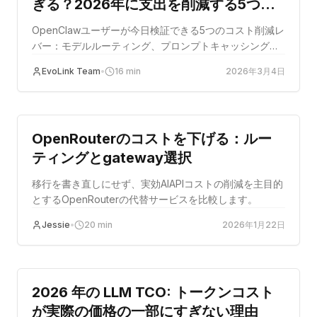
ぎる？2026年に支出を削減する5つの
検証済み方法
OpenClawユーザーが今日検証できる5つのコスト削減レ
バー：モデルルーティング、プロンプトキャッシング、
Batch API、ロングコンテキスト制御、プロバイダー料金
EvoLink Team
•
16
min
2026年3月4日
表の比較。
コストの最適化
OpenRouterのコストを下げる：ルー
ティングとgateway選択
移行を書き直しにせず、実効AIAPIコストの削減を主目的
とするOpenRouterの代替サービスを比較します。
Jessie
•
20
min
2026年1月22日
コストの最適化
2026 年の LLM TCO: トークンコスト
が実際の価格の一部にすぎない理由