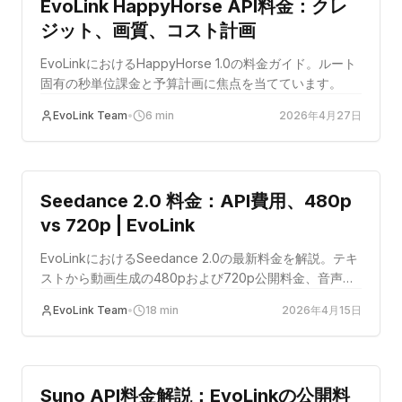
EvoLink HappyHorse API料金：クレ
ジット、画質、コスト計画
EvoLinkにおけるHappyHorse 1.0の料金ガイド。ルート
固有の秒単位課金と予算計画に焦点を当てています。
EvoLink Team
•
6
min
2026年4月27日
コストの最適化
Seedance 2.0 料金：API費用、480p
vs 720p | EvoLink
EvoLinkにおけるSeedance 2.0の最新料金を解説。テキ
ストから動画生成の480pおよび720p公開料金、音声生
成の課金、本番環境向けの予算策定例を紹介します。
EvoLink Team
•
18
min
2026年4月15日
コストの最適化
Suno API料金解説：EvoLinkの公開料