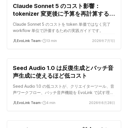
Claude Sonnet 5 のコスト影響：
tokenizer 変更後に予算を再計算する方
法
Claude Sonnet 5 のコストを token 単価ではなく完了
workflow 単位で評価するための実践ガイドです。
EvoLink Team
•
13
min
2026年7月1日
コストの最適化
Seed Audio 1.0 は反復生成とバッチ音
声生成に使えるほど低コスト
Seed Audio 1.0 の低コストが、クリエイターツール、音
声ワークフロー、バッチ音声機能を EvoLink で試す理由
になることを説明します。
EvoLink Team
•
4
min
2026年6月28日
コストの最適化