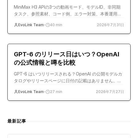
MiniMax H3 APIの3つの動画モード、モデルID、非同期
タスク、参照素材、コード例、エラー対策、本番運用を
解説する実践ガイドです。
EvoLink Team
•
40
min
2026年7月31日
model-release
GPT-6 のリリース日はいつ？OpenAI
の公式情報と噂を比較
GPT-6 はいつリリースされる？OpenAI の公開モデルカ
タログやリリースページに日付の記載はありません。公
式記録と Reddit、Polymarket などの報道を照合しま
EvoLink Team
•
27
min
2026年7月27日
す。
最新記事
コストの最適化