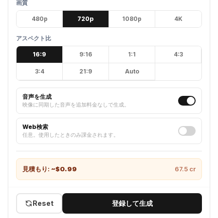
画質
480p
720p
1080p
4K
アスペクト比
16:9
9:16
1:1
4:3
3:4
21:9
Auto
音声を生成
映像に同期した音声を追加料金なしで生成。
Web検索
任意。使用したときのみ課金されます。
見積もり:
~$
0.99
67.5
cr
Reset
登録して生成