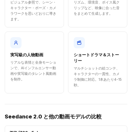
ビジュアル参照で、シーン・
リズム、環境音、ボイス風ク
キャラクター・ポーズ・カメ
リップなど、映像に合った音
ラワークを思いどおりに導き
をまとめて生成します。
ます。
実写級の人物動画
ショートドラマ＆ストー
リー
リアルな表情と全身モーショ
ンで、AIインフルエンサー動
マルチショットの絵コンテ、
画や実写級のタレント風動画
キャラクターの一貫性、カメ
を制作。
ラ制御に対応。1本あたり4-15
秒。
Seedance 2.0 と他の動画モデルの比較