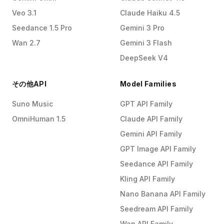
Veo 3.1
Claude Haiku 4.5
Seedance 1.5 Pro
Gemini 3 Pro
Wan 2.7
Gemini 3 Flash
DeepSeek V4
その他API
Model Families
Suno Music
GPT API Family
OmniHuman 1.5
Claude API Family
Gemini API Family
GPT Image API Family
Seedance API Family
Kling API Family
Nano Banana API Family
Seedream API Family
Wan API Family