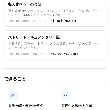
擬人化ペットの会話
猫や犬が向かい合っておしゃべり。生き生きとした表情とリップ
シンクで、SNSでバズるペット動画に。
Text-to-Video - 12s - 480p
-
~$1.10 (~75.4 cr)
ストリートドキュメンタリー風
走る群衆、自然光、手持ちカメラの質感。シティVlogやアクショ
ンシーンにぴったり。
Text-to-Video - 10s - 480p
-
~$0.92 (~62.8 cr)
できること
参照画像や動画を使う
音声付き動画を生成