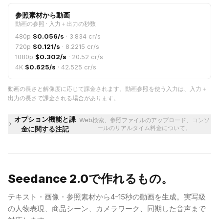
参照素材から動画
動画の参照
·
入力＋出力の秒数
480p
$
0.056
/s
·
3.834
cr/s
720p
$
0.121
/s
·
8.2215
cr/s
1080p
$
0.302
/s
·
20.52
cr/s
4K
$
0.625
/s
·
42.525
cr/s
動画の長さと解像度に応じて課金されます。動画参照を使う入力は、入力＋
出力の長さで課金される場合があります。
オプション機能と課
Web検索、参照ファイルのアップロード、コンソ
ールのリアルタイム料金について。
金に関する注記
Seedance 2.0で作れるもの。
テキスト・画像・参照素材から4-15秒の動画を生成。実写級
の人物表現、商品シーン、カメラワーク、同期した音声まで