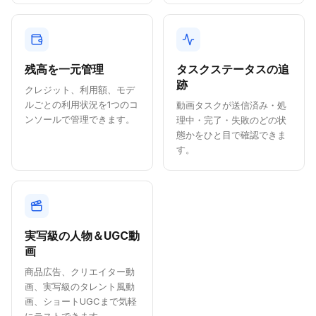
残高を一元管理
タスクステータスの追
跡
クレジット、利用額、モデ
ルごとの利用状況を1つのコ
動画タスクが送信済み・処
ンソールで管理できます。
理中・完了・失敗のどの状
態かをひと目で確認できま
す。
実写級の人物＆UGC動
画
商品広告、クリエイター動
画、実写級のタレント風動
画、ショートUGCまで気軽