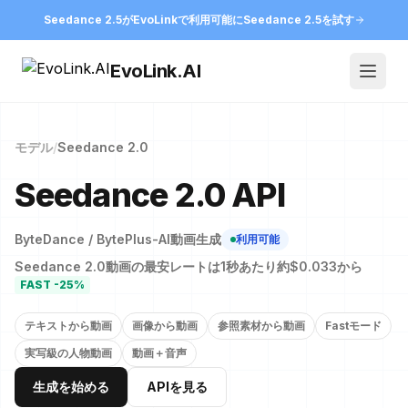
Seedance 2.5がEvoLinkで利用可能に
Seedance 2.5を試す
EvoLink.AI
Open
モデル
/
Seedance 2.0
Seedance 2.0 API
ByteDance / BytePlus
-
AI動画生成
利用可能
Seedance 2.0動画の最安レートは1秒あたり約$0.033から
FAST -25%
テキストから動画
画像から動画
参照素材から動画
Fastモード
実写級の人物動画
動画＋音声
生成を始める
APIを見る