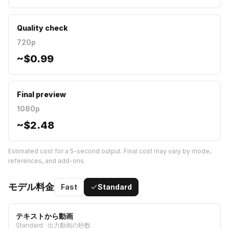
Quality check
720p
~
$0.99
Final preview
1080p
~
$2.48
Estimated cost for a 5-second output. Final cost may vary by mode,
references, and add-ons.
モデル料金
Fast
Standard
テキストから動画
Standard
·
出力動画の秒数