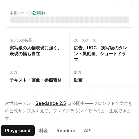
公開中
本番ルート
モデルの特長
ユースケース
実写級の人物表現に強く、
広告、UGC、実写級のタレ
表現の幅も自在
ント風動画、ショートドラ
マ
入力
出力
テキスト・画像・参照素材
動画
次世代モデル：
Seedance 2.5
は公開中——プロンプト全文付き
の公式サンプルを見て、プレイグラウンドでそのまま生成できま
す。
Playground
料金
Readme
API