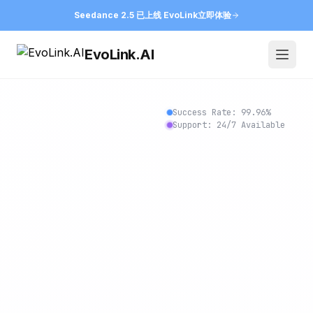
Seedance 2.5 已上线 EvoLink
立即体验
EvoLink.AI
Open
Success Rate:
99.96
%
Support: 24/7 Available