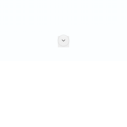
02 WHY EVOLINK.
模型接入应该在
集成
之前就
清晰明了。
EvoLink 不是低价聚合器，也不是模型展厅。它是平台