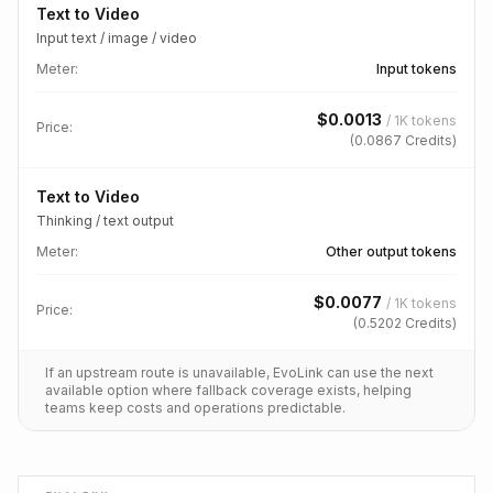
Text to Video
Input text / image / video
Meter
:
Input tokens
$
0.0013
/
1K tokens
Price:
(
0.0867
Credits)
Text to Video
Thinking / text output
Meter
:
Other output tokens
$
0.0077
/
1K tokens
Price:
(
0.5202
Credits)
If an upstream route is unavailable, EvoLink can use the next
available option where fallback coverage exists, helping
teams keep costs and operations predictable.