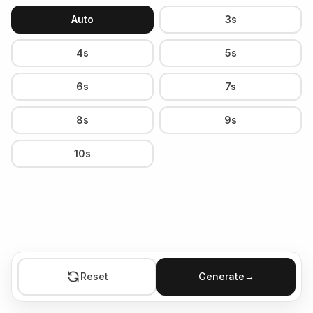
Auto
3s
4s
5s
6s
7s
8s
9s
10s
Reset
Generate
→