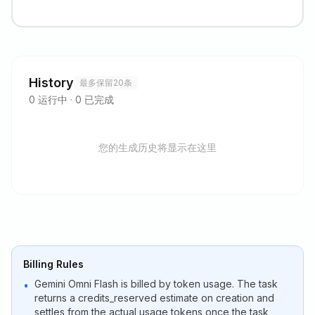
History
最多保留20条
0
运行中
·
0
已完成
您的生成历史将显示在这里
Billing Rules
Gemini Omni Flash is billed by token usage. The task
•
returns a credits_reserved estimate on creation and
settles from the actual usage tokens once the task