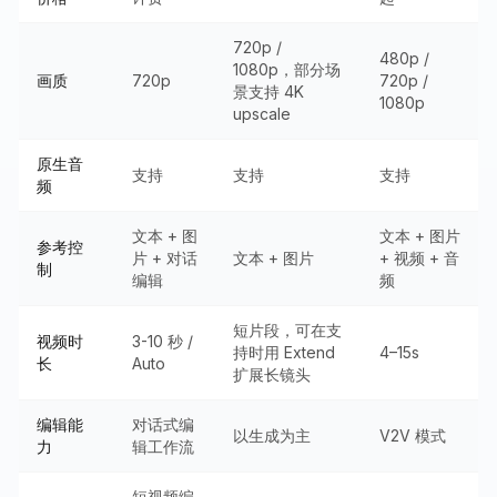
720p /
480p /
1080p，部分场
画质
720p
720p /
景支持 4K
1080p
upscale
原生音
支持
支持
支持
频
文本 + 图
文本 + 图片
参考控
片 + 对话
文本 + 图片
+ 视频 + 音
制
编辑
频
短片段，可在支
视频时
3-10 秒 /
持时用 Extend
4–15s
长
Auto
扩展长镜头
编辑能
对话式编
以生成为主
V2V 模式
力
辑工作流
短视频编