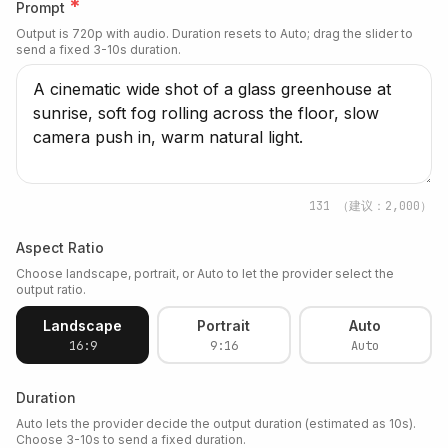
*
Prompt
Output is 720p with audio. Duration resets to Auto; drag the slider to
send a fixed 3-10s duration.
131
（建议：2,000）
Aspect Ratio
Choose landscape, portrait, or Auto to let the provider select the
output ratio.
Landscape
Portrait
Auto
16:9
9:16
Auto
Duration
Auto lets the provider decide the output duration (estimated as 10s).
Choose 3-10s to send a fixed duration.