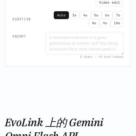
Video edit
Auto
3s
4s
5s
6s
7s
DURATION
8s
9s
10s
PROMPT
0
chars · ~
0
text tokens
EvoLink 上的 Gemini
Omni Flash API