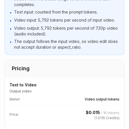
completes.
Text input: counted from the prompt tokens.
•
Video input: 5,792 tokens per second of input video.
•
Video output: 5,792 tokens per second of 720p video
•
(audio included).
The output follows the input video, so video edit does
•
not accept duration or aspect_ratio.
Pricing
Text to Video
Output video
Meter
:
Video output tokens
$
0.015
/
1K tokens
Price:
(
1.0115
Credits)