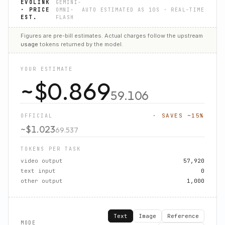
EVOLINK
GEMINI-
· PRICE
OMNI-
AUTO ESTIMATED AS 10S
· REAL-TIME
EST.
FLASH
Figures are
pre-bill estimates
. Actual charges follow the upstream
usage
tokens returned by the model.
YOUR ESTIMATE
~$
0.869
59.106
· SAVES ~
15
%
OFFICIAL
~$
1.023
69.537
TOKENS PER TASK
video output
57,920
text input
0
other output
1,000
Text
Image
Reference
MODE