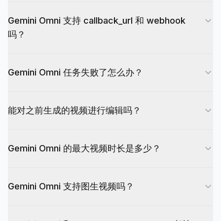
当前支持四种模式：gemini-omni-flash-text-to-
和 Seedance 2.0 完全一致。
Gemini Omni 支持 callback_url 和 webhook
video、gemini-omni-flash-image-to-video、
吗？
gemini-omni-flash-reference-to-video 和 gemini-
omni-flash-video-edit。它们共享同一个异步视频
支持。提交任务时传入 callback_url（HTTPS），
API 端点。
Gemini Omni 任务失败了怎么办？
任务进入终态时 EvoLink 可以向你的端点发送
POST 请求。如果不提供 callback_url，也可以轮
失败任务会返回 failed 状态并附带错误原因。应用
询任务状态接口。
能对之前生成的视频进行编辑吗？
层重试时，建议先检查错误、保留原始参数用于排
查，并只在确认是输入问题或临时故障后重新提交。
可以 — 这是 Gemini Omni 的主要工作流差异之
Gemini Omni 的最大视频时长是多少？
一。使用自然语言编辑指令后，需要验证所选路由在
多轮迭代中对周围场景、主体身份和运动连贯性的保
生成模式支持 3-10 秒或 Auto 片段；Auto 预留估
留效果。
Gemini Omni 支持图生视频吗？
算按 10 秒计算。视频编辑模式接收一个最长 10 秒
的 MP4 输入。对于更长的叙事，可利用长上下文角
支持。传入参考图 URL，Gemini Omni 会将其作为
色一致性将多个片段串联起来。