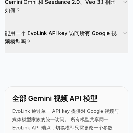
Gemini Omni 和 Seedance 2.0、Veo 3.1 相比
生成视频的身份锚点。
如何？
Seedance 2.0 有较强的 benchmark 和多模态参考
能用一个 EvoLink API key 访问所有 Google 视
信号，Veo 3.1 仍是强电影级生成基线，并在 Flow
频模型吗？
与扩展工作流上有优势。Gemini Omni 的差异化在
于开发者正在评估它的对话式编辑、多输入生成和短
可以。EvoLink 通过单一 API key 提供 Gemini
视频迭代能力。
Omni、Veo 3.1、Nano Banana 2 以及 Gemini 全
系列模型的统一访问。切换模型只需更改 model 参
数。
全部 Gemini 视频 API 模型
EvoLink 通过单一 API key 提供对 Google 视频与
媒体模型家族的统一访问。
所有模型共享同一
EvoLink API 端点，切换模型只需更改一个参数。