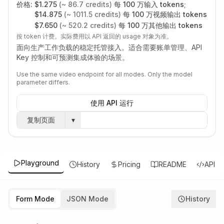
价格:
$
1.275
(~
86.7
credits)
每 100 万输入 tokens
;
$
14.875
(~
1011.5
credits)
每 100 万视频输出 tokens
$
7.650
(~
520.2
credits)
每 100 万其他输出 tokens
按 token 计费。实际费用以 API 返回的 usage 对象为准。
面向生产工作负载的稳定托管接入。适合需要账单管理、API
Key 控制和可预测集成体验的场景。
Use the same video endpoint for all modes. Only the model
parameter differs.
使用 API 运行
复制页面
▾
Playground
History
Pricing
README
API
Form Mode
JSON Mode
History