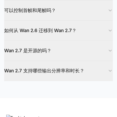
代。
发送现有视频（2-10 秒，mp4 或 mov），在提示
视觉参考，可实现外观和声音一致的多角色场景。
可以控制首帧和尾帧吗？
词中描述更改（如'把背景换成雨夜街道'），可选提
供最多 4 张参考图像进行样式引导。模型直接编辑
可以。在图生视频模式中，使用 image_start 指定首
视频而非重新生成。将 duration 设为 0 可保持原始
如何从 Wan 2.6 迁移到 Wan 2.7？
帧，image_end 指定尾帧。可以指定一个或两者同
视频时长。
时指定。模型推断两个关键帧之间的运动轨迹，保持
如果使用 EvoLink，只需将 model 参数从 wan2.6-
主体身份跨片段稳定。
Wan 2.7 是开源的吗？
text-to-video 改为 wan2.7-text-to-video（或对应
变体）。API 端点、认证和异步任务模式保持不
Wan 2.7 采用 27B 参数架构，通过混合专家
变。参考视频方面，wan2.7-reference-video 在
Wan 2.7 支持哪些输出分辨率和时长？
（MoE）激活 14B 参数，以 Apache 2.0 协议发
wan2.6-r2v 基础上新增了语音克隆和多角色支持。
布。早期版本如 Wan 2.1 也已开源。请查看阿里巴
Wan 2.7 支持 720p 和 1080p 输出，30fps。文生
巴官方公告了解最新的开源状态和权重可用性。
视频和图生视频时长 2-15 秒，参考视频 2-10 秒，
视频编辑 2-10 秒。提示词最长 5000 字符，负向提
示词 500 字符。