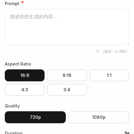
*
Prompt
0
（建议：2,000）
Aspect Ratio
16:9
9:16
1:1
4:3
3:4
Quality
720p
1080p
Duration
5s