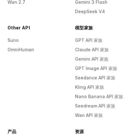
Wan 2.7
Gemini 3 Flash
DeepSeek V4
Other API
模型家族
Suno
GPT API 家族
OmniHuman
Claude API 家族
Gemini API 家族
GPT Image API 家族
Seedance API 家族
Kling API 家族
Nano Banana API 家族
Seedream API 家族
Wan API 家族
产品
资源