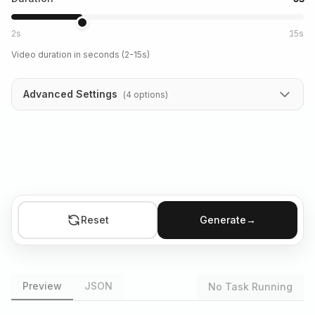
2s
15s
Video duration in seconds (2-15s)
Advanced Settings
(
4
options
)
Reset
Generate
→
Preview
JSON
No Task Running