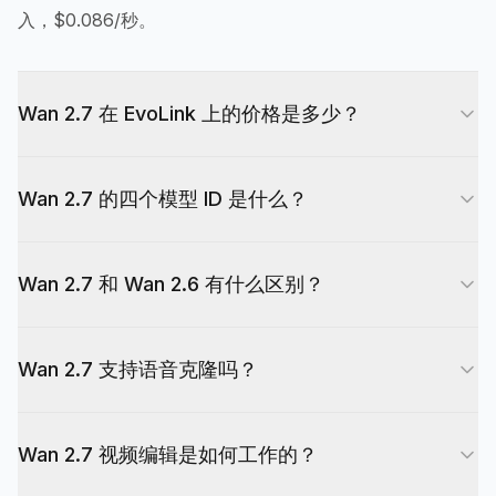
入，$0.086/秒。
Wan 2.7 在 EvoLink 上的价格是多少？
Wan 2.7 在 720p 下每秒 $0.086，1080p 为 1.67
Wan 2.7 的四个模型 ID 是什么？
倍（$0.144/秒）。一个 10 秒 720p 片段不到
$0.86。无订阅费，无最低消费——按用量付费。
wan2.7-text-to-video 用于文生视频。wan2.7-
Wan 2.7 和 Wan 2.6 有什么区别？
image-to-video 用于首尾帧控制的图生视频。
wan2.7-reference-video 用于带语音克隆的多角色
Wan 2.7 新增了两个 Wan 2.6 没有的能力：指令式
参考视频。wan2.7-video-edit 用于指令式编辑现有
Wan 2.7 支持语音克隆吗？
视频编辑（wan2.7-video-edit）和带语音克隆的多
视频。
角色参考视频。Wan 2.7 还支持图生视频的首尾帧
支持。在参考视频模式（wan2.7-reference-
控制，而 Wan 2.6 仅支持首帧。Wan 2.6 仍然是电
Wan 2.7 视频编辑是如何工作的？
video）中，提供 1-10 秒音频片段，生成视频的角
影级多镜头叙事的优选，带 Flash 变体可加速迭
色语音会匹配源说话者的声音特征。结合最多 5 个