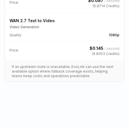
$
0.087
/
second
Price:
(
5.8714
Credits)
WAN 2.7 Text to Video
Video Generation
Quality
:
1080p
$
0.145
/
second
Price:
(
9.8053
Credits)
If an upstream route is unavailable, EvoLink can use the next
available option where fallback coverage exists, helping
teams keep costs and operations predictable.