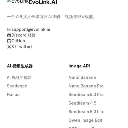
EvoLink.AI
一个 API 接入全球顶级 AI 图像、视频与聊天模型。
support@evolink.ai
Discord 社群
GitHub
X (Twitter)
AI 视频生成器
Image API
AI 视频生成器
Nano Banana
Seedance
Nano Banana Pro
Hailuo
Seedream 5.0 Pro
Seedream 4.5
Seedream 5.0 Lite
Qwen Image Edit