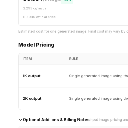
2.295
cr/
image
$
0.045
official price
Estimated cost for one generated image. Final cost may vary by o
Model Pricing
ITEM
RULE
1K output
Single generated image using the 
2K output
Single generated image using the 
Optional Add-ons & Billing Notes
Input image pricing and