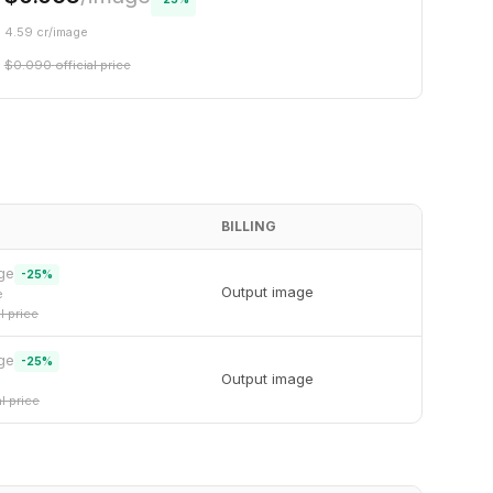
4.59
cr/
image
$
0.090
official price
BILLING
ge
-
25
%
Output image
e
al price
ge
-
25
%
Output image
al price