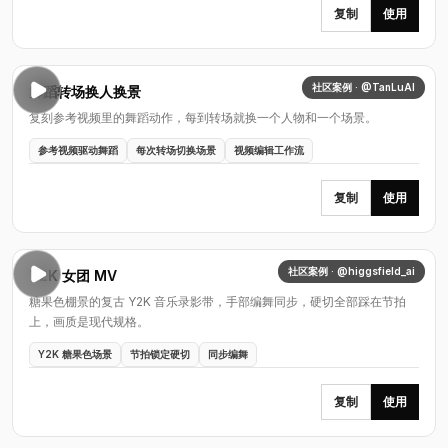
复制
使用
社区案例 · @TanLuAI
舞蹈转场换人换景
复刻参考视频里的舞蹈动作，每到转场就换一个人物和一个场景。
参考视频驱动舞蹈
每次转场切换场景
视频编辑工作流
复制
使用
社区案例 · @higgsfield_ai
Y2K 女团 MV
糖果色棚景的复古 Y2K 音乐录影带，手部编舞同步，硬切全部踩在节拍
上，画质是现代规格。
Y2K 糖果色场景
节拍锁定硬切
同步编舞
复制
使用