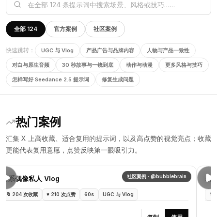
全部 124
官方案例
社区案例
快速跳转：
UGC 与 Vlog
产品广告与品牌内容
人物与产品一致性
对白与原生音频
30 秒故事与一镜到底
动作与动漫
更多风格与技巧
怎样写好 Seedance 2.5 提示词
修复生成问题
热门案例
汇集 X 上高收藏、适合复用的提示词，以及高点赞的视觉亮点；收藏
更能代表复用意愿，点赞反映第一眼吸引力。
社区案例 · @bubblebrain
日系偶像私人 Vlog
暴雨
🔖
204 次收藏
♥
210 次点赞
60s
UGC 与 Vlog
🔖
1