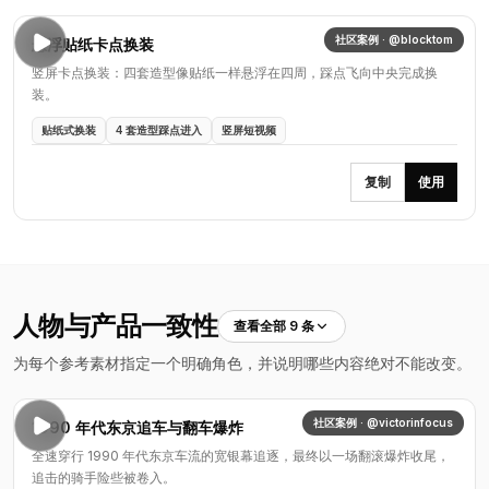
社区案例 · @blocktom
悬浮贴纸卡点换装
竖屏卡点换装：四套造型像贴纸一样悬浮在四周，踩点飞向中央完成换
装。
贴纸式换装
4 套造型踩点进入
竖屏短视频
复制
使用
人物与产品一致性
查看全部 9 条
为每个参考素材指定一个明确角色，并说明哪些内容绝对不能改变。
社区案例 · @victorinfocus
1990 年代东京追车与翻车爆炸
全速穿行 1990 年代东京车流的宽银幕追逐，最终以一场翻滚爆炸收尾，
追击的骑手险些被卷入。