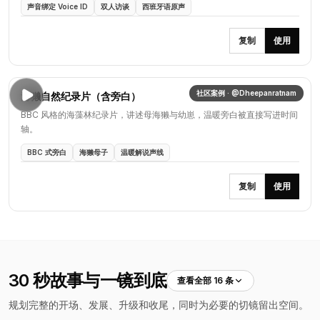
声音绑定 Voice ID
双人访谈
西班牙语原声
复制
使用
社区案例 · @Dheepanratnam
海獭自然纪录片（含旁白）
BBC 风格的海藻林纪录片，讲述母海獭与幼崽，温暖旁白被直接写进时间
轴。
BBC 式旁白
海獭母子
温暖解说声线
复制
使用
30 秒故事与一镜到底
查看全部 16 条
规划完整的开场、发展、升级和收尾，同时为必要的切镜留出空间。