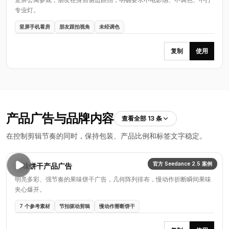
专业灯。
竖屏手机看房
朋友跟拍视角
未经调色
复制
使用
产品广告与品牌内容
查看全部 13 条
在控制剪辑节奏的同时，保持包装、产品比例和标签文字稳定。
官方 Seedance 2.5 案例
果味饼干产品广告
明亮多彩、强节奏的果味饼干广告，几何阵列排布，慢动作折断瞬间果味
夹心爆开。
7 个参考素材
节拍驱动剪辑
慢动作掰断饼干