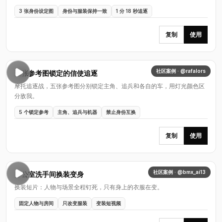
3 张身份设定图
身份与服装保持一致
1 分 18 秒追逐
复制
使用
社区案例 · @rafalors
五张参考图锁定的信使追逐
摩托追逐战，五张参考图分别锁定主角、追兵和各自的车，用灯光颜色区
分敌我。
5 个锁定参考
主角、追兵与机器
禁止身份互换
复制
使用
社区案例 · @bmx_ai13
办公室洗手间换装变身
换装短片：人物与场景全程钉死，只有身上的衣服在变。
固定人物与房间
只改变服装
变装短视频