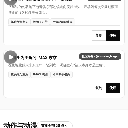
从压迫的伦敦地下电音俱乐部连续走向安静街头，声场随每次空间过渡而
变化的 30 秒叙事长镜头。
俱乐部到街头
连续 30 秒
声音驱动叙事弧
复制
使用
社区案例 · @tanabe_fragm
以镜头为主角的 IMAX 东京
在废墟化的未来东京中一镜到底，明确宣布"镜头本身才是主角"。
镜头作为主角
IMAX 构图
不中断长镜头
复制
使用
动作与动漫
查看全部 25 条