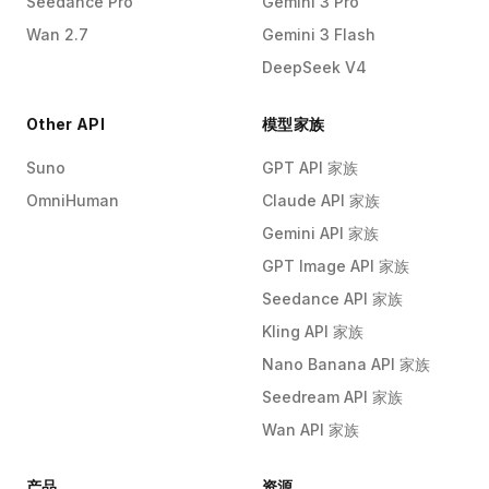
Seedance Pro
Gemini 3 Pro
Wan 2.7
Gemini 3 Flash
DeepSeek V4
Other API
模型家族
Suno
GPT API 家族
OmniHuman
Claude API 家族
Gemini API 家族
GPT Image API 家族
Seedance API 家族
Kling API 家族
Nano Banana API 家族
Seedream API 家族
Wan API 家族
产品
资源