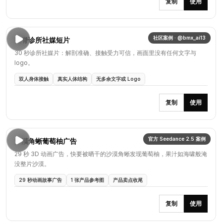
复制
使用
社区案例 · @bmx_ai13
整脊诊所社媒短片
30 秒诊所社媒片：解剖准确、接触受力可信，画面里没有任何文字与
logo。
双人身体接触
真实人体结构
无多余文字或 Logo
复制
使用
官方 Seedance 2.5 案例
沙漠角蜥葡萄柚广告
29 秒 3D 动画广告，快要被晒干的沙漠角蜥发现葡萄柚，果汁如海啸般淹
没整片沙漠。
29 秒动画故事广告
1 张产品参考图
产品卖点收尾
复制
使用