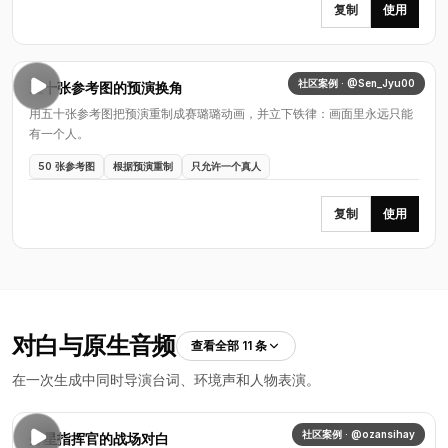
复制
使用
社区案例 · @Sen_Jyu00
五十张参考图的预演换角
用五十张参考图把预演重制成赛璐璐动画，并立下铁律：画面里永远只能
有一个人。
50 张参考图
根据预演重制
只允许一个真人
复制
使用
对白与原生音频
查看全部 11 条
在一次生成中同时导演台词、环境声和人物表演。
社区案例 · @ozansihay
外星指挥官的战场对白