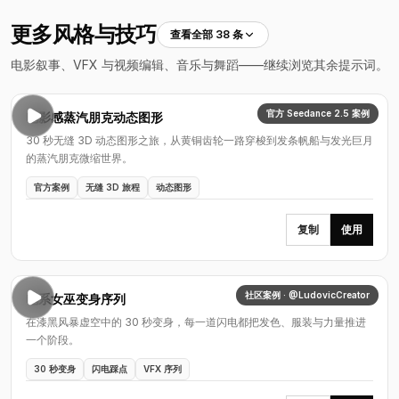
更多风格与技巧
查看全部 38 条
电影叙事、VFX 与视频编辑、音乐与舞蹈——继续浏览其余提示词。
官方 Seedance 2.5 案例
电影感蒸汽朋克动态图形
30 秒无缝 3D 动态图形之旅，从黄铜齿轮一路穿梭到发条帆船与发光巨月
的蒸汽朋克微缩世界。
官方案例
无缝 3D 旅程
动态图形
复制
使用
社区案例 · @LudovicCreator
电系女巫变身序列
在漆黑风暴虚空中的 30 秒变身，每一道闪电都把发色、服装与力量推进
一个阶段。
30 秒变身
闪电踩点
VFX 序列