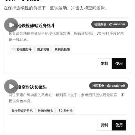
在保持连续性的前提下，测试运动、冲击力和空间逻辑。
社区案例 · @lansenai
暴雨地铁检修站近身格斗
废弃高架地铁检修站里的现代硬派对决，用隐形切镜让 30 秒打斗读起来
像一镜到底。
30 秒完整打斗
隐形切镜
真实接触感
复制
使用
社区案例 · @renataro9
功夫凌空对决长镜头
两位穿素白练功服的武者在一镜到底中交手，参考图只提供视觉语言，不
提供角色本身。
参考图锁定角色
连续长镜头
60 秒对决
复制
使用