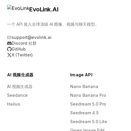
EvoLink.AI
一个 API 接入全球顶级 AI 图像、视频与聊天模型。
support@evolink.ai
Discord 社群
GitHub
X (Twitter)
AI 视频生成器
Image API
AI 视频生成器
Nano Banana
Seedance
Nano Banana Pro
Hailuo
Seedream 5.0 Pro
Seedream 4.5
Seedream 5.0 Lite
Qwen Image Edit