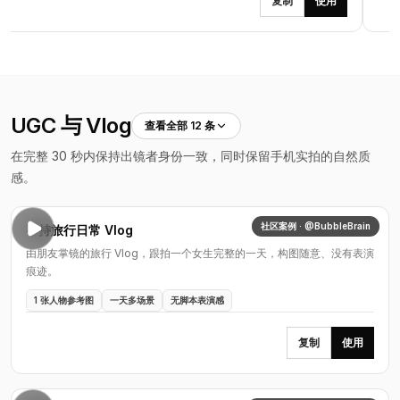
复制
使用
UGC 与 Vlog
查看全部 12 条
在完整 30 秒内保持出镜者身份一致，同时保留手机实拍的自然质
感。
社区案例 · @BubbleBrain
手持旅行日常 Vlog
由朋友掌镜的旅行 Vlog，跟拍一个女生完整的一天，构图随意、没有表演
痕迹。
1 张人物参考图
一天多场景
无脚本表演感
复制
使用