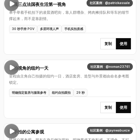
社区案例 · @patrickassale
凌晨三点法国夜生活第一视角
单手举着手机拍下的凌晨酒吧街，靠人群嘈杂、烤肉摊排队和等车的细节
撑起来，而不是靠剧情。
30 秒手持 POV
多层环境人声
手机实拍质感
复制
使用
社区案例 · @noman23761
自拍视角的纽约一天
全程由主角自己拍摄的纽约一日，酒店套房、造型与外景都由命名参考图
锁定。
明确指定套房与服装参考
纽约自拍跟拍
29 秒
复制
使用
社区案例 · @jaynwabueze
随手拍的公寓参观
竖屏公寓参观，朋友在身后侧边跟拍，明确要求不电影感、不调色、不打