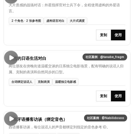
大片质感的战场对话：外星指挥官对士兵下令，全程使用虚构的外星语
言。
2 个角色 · 2 张参考图
虚构语言对白
大片式调度
复制
使用
社区案例 · @tanabe_fragm
自然的日语生活对白
两位朋友在傍晚街道温暖交谈的日系独立电影场景，配有明确的说话人归
属、克制的表演和自然同步的口型。
台词绑定说话人
克制表演
温暖独立电影感
复制
使用
社区案例 · @Nabilidosoo
西班牙语播客访谈（绑定音色）
西语播客访谈，每位说话人的声音都绑定到指定的音色参考 ID。