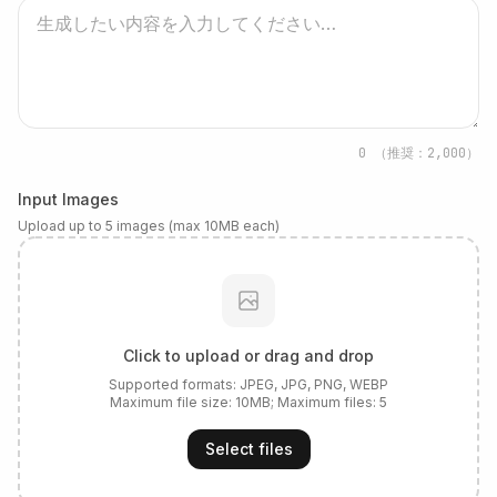
0
（推奨：2,000）
Input Images
Upload up to 5 images (max 10MB each)
Click to upload or drag and drop
Supported formats:
JPEG, JPG, PNG, WEBP
Maximum file size:
10
MB; Maximum files:
5
Select files