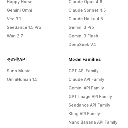
Happy Horse
Claude Opus 4.8
Gemini Omni
Claude Sonnet 4.5
Veo 3.1
Claude Haiku 4.5
Seedance 1.5 Pro
Gemini 3 Pro
Wan 2.7
Gemini 3 Flash
DeepSeek V4
その他API
Model Families
Suno Music
GPT API Family
OmniHuman 1.5
Claude API Family
Gemini API Family
GPT Image API Family
Seedance API Family
Kling API Family
Nano Banana API Family