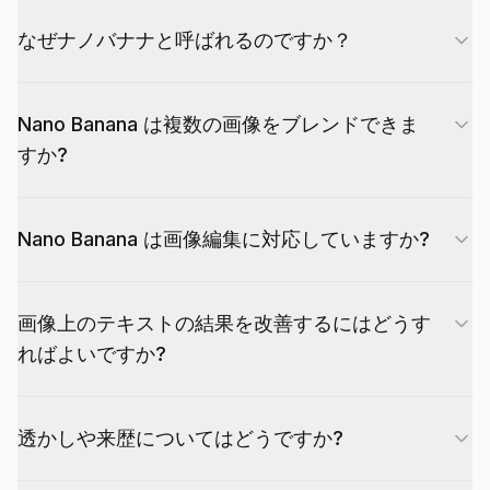
なぜナノバナナと呼ばれるのですか？
このニックネームは、製品ドキュメントおよび発売
Nano Banana は複数の画像をブレンドできま
資料で Google の Gemini 2.5 Flash イメージに使
すか?
用されます。正式なモデル名は依然として Gemini
2.5 Flash Image であり、ニックネームは別の製品
はい。このモデルでは、複数の入力画像を 1 つの
ではなく同じモデルを指します。 Gemini 3 Pro イ
Nano Banana は画像編集に対応していますか?
出力に結合できるため、スタイル、レイアウト、ま
メージ プレビューのドキュメントに「Nano
たは主題の詳細を 1 つの一貫したシーンに転送で
Banana Pro」という表記がある場合もあります。
このモデルは、自然言語変換による画像編集をサポ
きます。たとえば、製品の写真とブランドのムード
EvoLink は、ルーティングに正式なモデル名を使
画像上のテキストの結果を改善するにはどうす
ートしています。プロンプト全体を書き直すことな
ボードをアップロードし、両方に一致するヒーロー
用しながら、わかりやすくするために UI にニック
ればよいですか?
く、新しい背景、照明の調整、別のオブジェクトな
画像を作成するように依頼できます。これは、キャ
ネームを保持します。
どの変更をリクエストできます。生成と編集の両方
ンペーン全体でブランドの一貫性を維持するのに特
テキストは短くし、長い段落は避け、階層 (見出
を目的として設計されているため、反復サイクルが
に役立ちます。最良の結果を得るには、入力に焦点
透かしや来歴についてはどうですか?
し、小見出し、小さな文字) を指定します。モデル
短く、チームの作業の迅速化に役立ちます。クリー
を当て続け、参照イメージの数を制限します。
は、ポスター、メニュー、ラベルなどのレイアウト
ンなベース画像から始めて、モデルが核となる主題