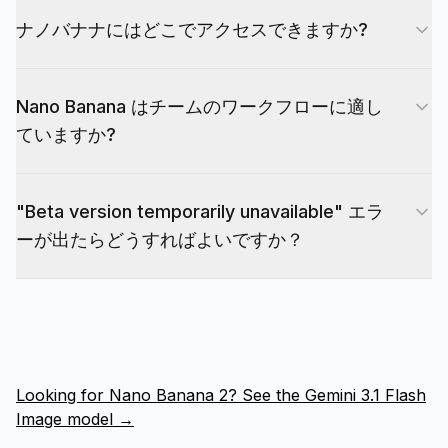
Gemini で生成された画像には、コンテンツが AI
が単純な場合に最高のパフォーマンスを発揮しま
とスタイルを保持できるように、小さな具体的な編
ナノバナナにはどこでアクセスできますか?
で生成されたものであることを示す、目に見えない
す。正確な文言を入力し、複数の言語が必要な場合
集を段階的に適用します。
SynthID ウォーターマークが含まれています。こ
は行間のスペースを空けてください。読みやすさを
Google により、開発者は Gemini API、Google AI
れは、責任ある共有とレビュー担当者の信頼をサポ
高めるために無地の背景をリクエストすることもで
Nano Banana はチームのワークフローに適し
Studio、Vertex AI を通じて Gemini 2.5 Flash イ
ートするのに役立ちます。運用ワークフローでも、
きます。シーン全体を変更するのではなく、小さな
ていますか?
メージを利用できるようになります。 EvoLink は
プロンプト、参照、承認を社内で文書化する必要が
調整を繰り返します。
統合された API レイヤーを提供するため、統合を
あります。このモデルは、SynthID シグナルを独
はい。このモデルは速度を重視して最適化されてい
変更せずにモデルを他のモデルと一緒にルーティン
自の資産追跡およびレビュー手順と組み合わせるこ
"Beta version temporarily unavailable" エラ
るため、多くの反復と承認が必要なチームにとって
グできます。可用性、クォータ、およびリージョン
とで、コンプライアンス プロセスにうまく適合し
ーが出たらどうすればよいですか？
実用的です。デザイナーは複数のコンセプトを迅速
はプロバイダー アカウントによって異なるため、
ます。
にテストでき、マーケティング チームは A/B のク
現在のアクセスについては関連するコンソールを確
Beta版は実験的なバージョンで、価格は低い一
リエイティブなバリエーションを実行できます。参
認してください。エンタープライズ ガバナンスに
方、100%の可用性は保証されません。エラー発生
照画像を共有ライブラリに保存し、一貫した指示を
関しては、通常、Vertex AI がレビューの選択肢と
時は: 1. 待って再試行: 通常は5-10分で復旧しま
再利用することで、ブランドの外観が安定します。
なります。
す。2. 公式版へ切り替え: model ID を nano-
フィードバックが到着したら、最初から生成するの
Looking for Nano Banana 2? See the Gemini 3.1 Flash
banana-beta から nano-banana に変更します。
ではなく、編集フローを使用して増分変更を加えま
Image model →
公式版は99.9% uptimeを保証し
す。