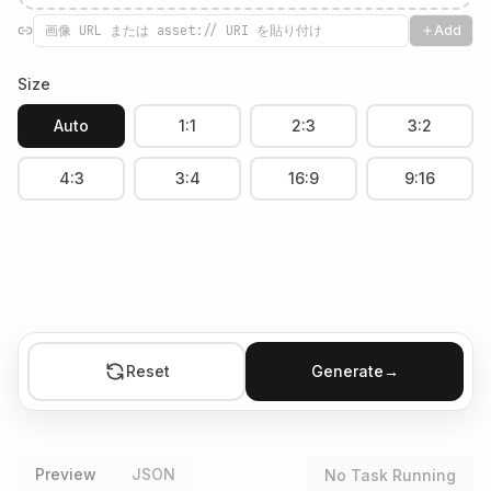
Add
Size
Auto
1:1
2:3
3:2
4:3
3:4
16:9
9:16
Reset
Generate
→
Preview
JSON
No Task Running