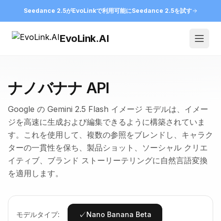
Seedance 2.5がEvoLinkで利用可能に
Seedance 2.5を試す
EvoLink.AI
Open
ナノバナナ API
Google の Gemini 2.5 Flash イメージ モデルは、イメー
ジを高速に生成および編集できるように構築されていま
す。これを使用して、複数の参照をブレンドし、キャラク
ターの一貫性を保ち、製品ショット、ソーシャル クリエ
イティブ、ブランド ストーリーテリングに自然言語変換
を適用します。
✓
モデルタイプ:
Nano Banana Beta