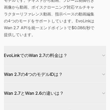
モデルです。テキストから動画、フレーム制御付き
画像から動画、ボイスクローニング対応マルチキャ
ラクターリファレンス動画、指示ベースの動画編集
の4つのモードをサポートしています。EvoLinkは
Wan 2.7 APIを統一エンドポイントで$0.086/秒で
提供しています。
EvoLinkでのWan 2.7の料金は？
Wan 2.7は720pで生成動画1秒あたり$0.086、
Wan 2.7の4つのモデルIDは？
1080pではその1.67倍（$0.144/秒）です。10秒の
720pクリップは$0.86未満。サブスクリプション
wan2.7-text-to-videoはテキストから動画生成。
や最低利用額はなく、生成した分だけお支払いいた
Wan 2.7とWan 2.6の違いは？
wan2.7-image-to-videoは先頭/末尾フレーム制御
だきます。
付き画像から動画。wan2.7-reference-videoはボ
Wan 2.7はWan 2.6にはない2つの機能を追加して
イスクローニング対応マルチキャラクターリファレ