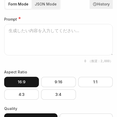
Form Mode
JSON Mode
History
*
Prompt
0
（推奨：2,000）
Aspect Ratio
16:9
9:16
1:1
4:3
3:4
Quality