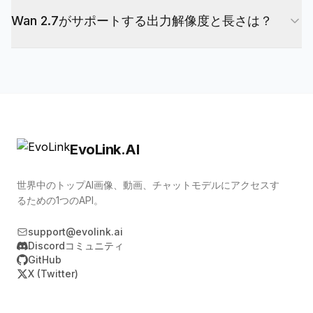
Wan 2.7はMixture-of-Expertsによる14Bアクティ
けです。APIエンドポイント、認証、非同期タスク
Wan 2.7がサポートする出力解像度と長さは？
ブパラメータを持つ27Bパラメータアーキテクチャ
パターンは同じままです。リファレンス動画につい
を使用しており、Apache 2.0ライセンスでリリー
ては、wan2.7-reference-videoがwan2.6-r2vの機
Wan 2.7は720pと1080pの出力を30fpsでサポート
スされています。Wan 2.1などの以前のバージョン
能に加えてボイスクローニングとマルチキャラクタ
しています。動画の長さは、テキストから動画と画
もオープンソース化されました。最新のオープンソ
ーサポートを追加しています。
像から動画で2-15秒、リファレンス動画で2-10
ース状況とウェイトの入手可否については、
秒、動画編集で2-10秒です。プロンプトは最大
Alibabaの公式発表をご確認ください。
5000文字、ネガティブプロンプトは最大500文字
EvoLink.AI
です。
世界中のトップAI画像、動画、チャットモデルにアクセスす
るための1つのAPI。
support@evolink.ai
Discordコミュニティ
GitHub
X (Twitter)