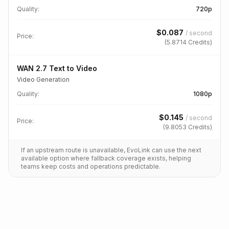
Quality
:
720p
$
0.087
/
second
Price:
(
5.8714
Credits)
WAN 2.7 Text to Video
Video Generation
Quality
:
1080p
$
0.145
/
second
Price:
(
9.8053
Credits)
If an upstream route is unavailable, EvoLink can use the next
available option where fallback coverage exists, helping
teams keep costs and operations predictable.