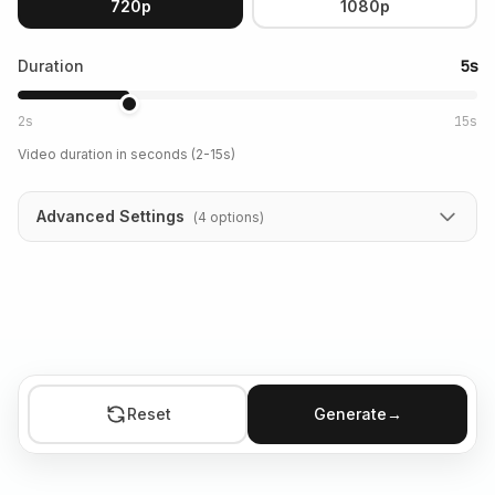
720p
1080p
Duration
5s
2s
15s
Video duration in seconds (2-15s)
Advanced Settings
(
4
options
)
Reset
Generate
→