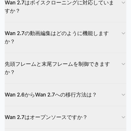
Wan 2.7はボイスクローニングに対応していま
います：指示ベースの動画編集（wan2.7-video-
ンス動画。wan2.7-video-editは指示ベースの既存
すか？
edit）とボイスクローニング対応マルチキャラクタ
動画編集です。
ーリファレンス動画です。また、Wan 2.7は画像か
はい。リファレンス動画モード（wan2.7-
ら動画モードで先頭・末尾フレーム制御をサポート
Wan 2.7の動画編集はどのように機能します
reference-video）で1-10秒のオーディオクリップ
しますが、Wan 2.6は先頭フレームのみです。Wan
か？
を提供すると、生成動画のキャラクターの発話がソ
2.6はFlashバリアントによる高速イテレーションを
ース話者の声の特徴に一致します。最大5つのビジ
活かしたシネマティックなマルチショットストーリ
既存の動画（2-10秒、mp4またはmov）を
ュアルリファレンスと組み合わせることで、外見と
ーテリングに引き続き優れた選択肢です。
先頭フレームと末尾フレームを制御できます
video_urlsで送信し、プロンプトで変更内容を記述
音声が一貫したマルチキャラクターシーンが可能に
か？
（例：「背景を雨に濡れた街に変更」）し、オプシ
なります。
ョンでスタイルガイドとして最大4枚のリファレン
はい。画像から動画モードで、image_startで先頭
ス画像を提供します。モデルはゼロから再生成せず
Wan 2.6からWan 2.7への移行方法は？
フレーム、image_endで末尾フレームを指定しま
に動画を編集します。durationを0に設定するとオ
す。一方または両方を指定できます。モデルが2つ
リジナルの動画長を維持します。
EvoLinkをご利用の場合、modelパラメータを
のキーフレーム間のモーション軌道を推測し、クリ
Wan 2.7はオープンソースですか？
wan2.6-text-to-videoからwan2.7-text-to-
ップ全体で被写体のアイデンティティを安定して保
video（または対応するバリアント）に変更するだ
持します。