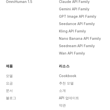
OmniHuman 1.5
Claude API Family
Gemini API Family
GPT Image API Family
Seedance API Family
Kling API Family
Nano Banana API Family
Seedream API Family
Wan API Family
제품
리소스
모델
Cookbook
요금
추천 모델
문서
소개
블로그
API 업데이트
약관