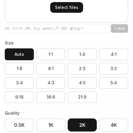
Select files
Add
Size
Auto
1:1
1:4
4:1
1:8
8:1
2:3
3:2
3:4
4:3
4:5
5:4
9:16
16:9
21:9
Quality
0.5K
1K
2K
4K