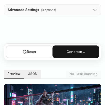
Advanced Settings
(
3
options
)
Reset
Generate
→
Preview
JSON
No Task Running