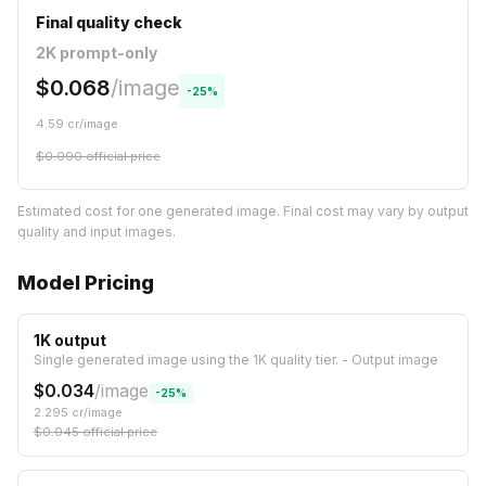
Final quality check
2K prompt-only
$
0.068
/
image
-
25
%
4.59
cr/
image
$
0.090
official price
Estimated cost for one generated image. Final cost may vary by output
quality and input images.
Model Pricing
1K output
Single generated image using the 1K quality tier.
-
Output image
$
0.034
/
image
-
25
%
2.295
cr/
image
$
0.045
official price