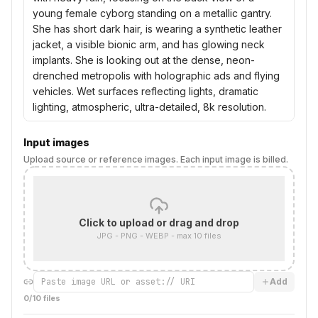
Input images
Upload source or reference images. Each input image is billed.
Click to upload or drag and drop
JPG - PNG - WEBP - max
10
files
Add
0
/
10
files