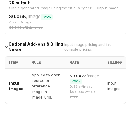
2K output
Single generated image using the 2K quality tier.
-
Output image
$
0.068
/
image
-
25
%
4.59
cr/
image
$
0.090
official price
Optional Add-ons & Billing
Input image pricing and live
console pricing.
Notes
ITEM
RULE
RATE
BILLING
Applied to each
$
0.0023
/
image
source or
-
25
%
Input
Input
reference
0.153
cr/
image
images
images
image in
$
0.0030
official
price
image_urls.