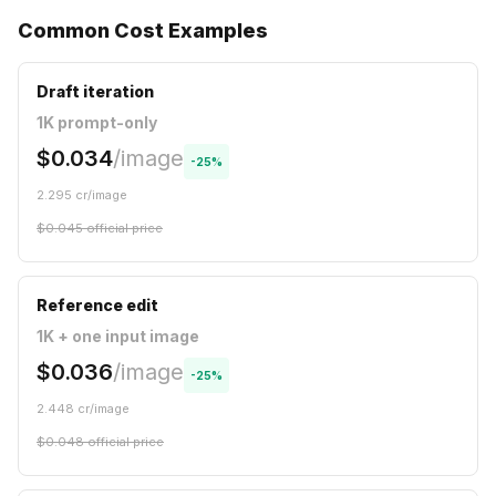
Common Cost Examples
Draft iteration
1K prompt-only
$
0.034
/
image
-
25
%
2.295
cr/
image
$
0.045
official price
Reference edit
1K + one input image
$
0.036
/
image
-
25
%
2.448
cr/
image
$
0.048
official price