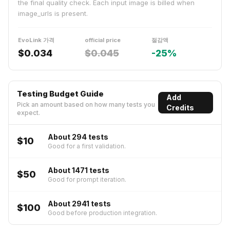
the final quality check. Each input image is billed when
image_urls is present.
EvoLink 가격
official price
절감액
$
0.034
$
0.045
-
25
%
Testing Budget Guide
Add
Pick an amount based on how many tests you
Credits
expect.
About
294
tests
$10
Good for a first validation.
About
1471
tests
$50
Good for prompt iteration.
About
2941
tests
$100
Good before production integration.