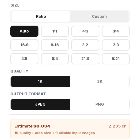
SIZE
Ratio
Custom
Auto
1:1
4:3
3:4
16:9
9:16
3:2
2:3
4:5
5:4
21:9
9:21
QUALITY
1K
2K
OUTPUT FORMAT
JPEG
PNG
Estimate
$
0.034
2.295
cr
1K
quality +
auto
size +
0
billable input image
s