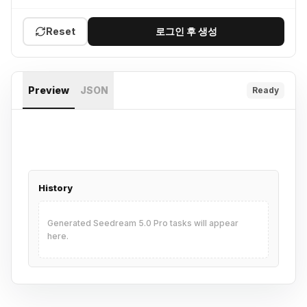
Reset
로그인 후 생성
Preview
JSON
Ready
다운로드
History
Generated Seedream 5.0 Pro tasks will appear
here.