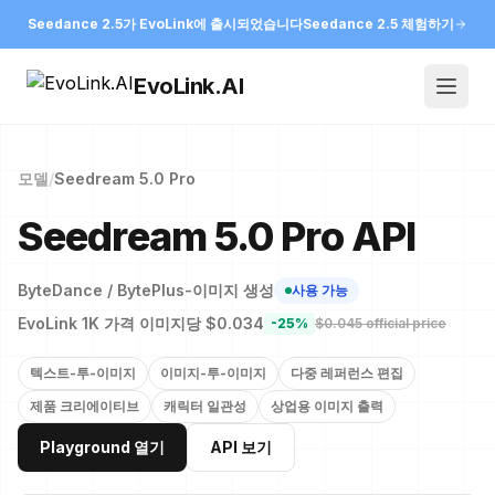
Seedance 2.5가 EvoLink에 출시되었습니다
Seedance 2.5 체험하기
EvoLink.AI
Open
모델
/
Seedream 5.0 Pro
Seedream 5.0 Pro API
ByteDance / BytePlus
-
이미지 생성
사용 가능
EvoLink 1K 가격 이미지당 $0.034
-
25
%
$
0.045
official price
텍스트-투-이미지
이미지-투-이미지
다중 레퍼런스 편집
제품 크리에이티브
캐릭터 일관성
상업용 이미지 출력
Playground 열기
API 보기