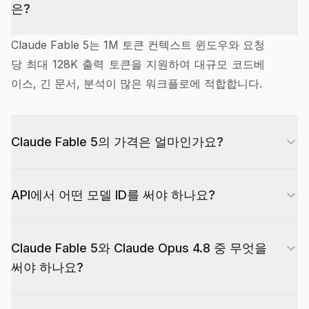
은?
Claude Fable 5는 1M 토큰 컨텍스트 윈도우와 요청
당 최대 128K 출력 토큰을 지원하여 대규모 코드베
이스, 긴 문서, 분석이 많은 워크플로에 적합합니다.
Claude Fable 5의 가격은 얼마인가요?
Anthropic은 Claude Fable 5를 입력 100만 토큰당
API에서 어떤 모델 ID를 써야 하나요?
$10, 출력 100만 토큰당 $50으로 책정하고 있으며,
프롬프트 캐싱 요금은 별도입니다. EvoLink 가격은
이 모델을 EvoLink로 라우팅할 때는 model 필드에
계정, 크레딧 또는 라우팅 구성에 따라 다를 수 있으
Claude Fable 5와 Claude Opus 4.8 중 무엇을
`claude-fable-5`를 사용하세요.
므로, 현재 EvoLink 요금은 이 페이지의 가격표를
써야 하나요?
참조하세요.
Opus 4.8은 대부분의 고가치 코딩·에이전트·롱컨텍