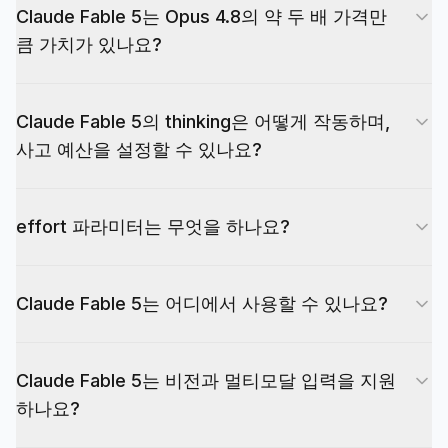
Claude Fable 5는 Opus 4.8의 약 두 배 가격만
스트 작업에 대한 강력한 기본값입니다. Fable 5로
큼 가치가 있나요?
의 라우팅은 더 강한 추론이 결과를 뚜렷이 개선하
는 최전선 난이도의 요청 — 가장 어려운 코드베이
적절한 요청에 한해서만 그렇습니다. Fable 5의 입
스 작업, 가장 긴 에이전트 실행, 최고 위험의 롱컨
Claude Fable 5의 thinking은 어떻게 작동하며,
력·출력 가격은 Opus 4.8의 약 두 배이므로, 추가
텍스트 의사결정 — 으로 한정하세요.
사고 예산을 설정할 수 있나요?
추론이 값비싼 오류나 수정 루프를 막을 때 본전을
뽑습니다. 일상 작업은 Opus 4.8이나 더 가벼운
Fable 5는 adaptive thinking을 사용해 요청마다 얼
Claude 모델에 남겨 두세요.
effort 파라미터는 무엇을 하나요?
마나 추론할지 스스로 정합니다. 출시 시점에
Anthropic은 `budget_tokens`가 지원되지 않으며,
`effort` 파라미터는 응답의 철저함과 토큰 사용량·
temperature, top_p 같은 샘플링 파라미터도 지원
Claude Fable 5는 어디에서 사용할 수 있나요?
지연 사이의 절충을 돕습니다. Fable 5는 이전
되지 않는다고 문서화했습니다. 추론 깊이와 토큰
Claude 모델보다 더 높은 effort 레벨을 지원하며,
소비는 `effort` 파라미터로 제어하세요. 현재 파라
Anthropic은 Claude Fable 5가 2026년 6월 9일부
최전선 작업에서 비용보다 정확성이 중요할 때 유용
미터 지원 상황, 지원되는 effort 레벨, thinking 동
Claude Fable 5는 비전과 멀티모달 입력을 지원
터 Claude API, AWS의 Claude Platform,
합니다. 현재 허용되는 값은 Anthropic API 문서를
작은 Anthropic API 문서를 확인하세요. 이러한 세
하나요?
Amazon Bedrock, Google Vertex AI, Microsoft
참조하세요.
부사항은 향후 변경될 수 있습니다.
Foundry에서 일반 제공된다고 발표했습니다.