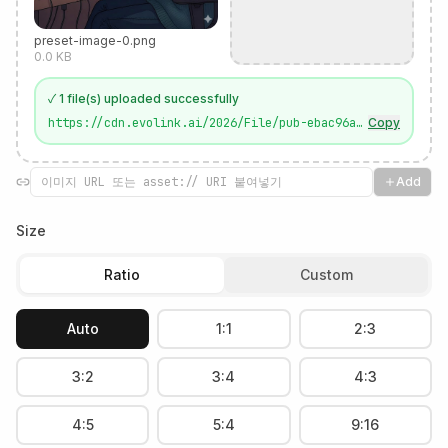
preset-image-0.png
0.0
KB
✓
1
file(s) uploaded successfully
https://cdn.evolink.ai/2026/File/pub-ebac96ac8a0c4c789f53c7470fd2339c.r2.dev/20251204024444_14614_1.png
Copy
Add
Size
Ratio
Custom
Auto
1:1
2:3
3:2
3:4
4:3
4:5
5:4
9:16