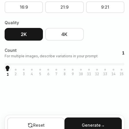
16:9
21:9
9:21
Quality
2K
4K
Count
1
For multiple images, describe variations in your prompt
2
3
4
5
6
7
8
9
10
11
12
13
14
15
1
Reset
Generate
→