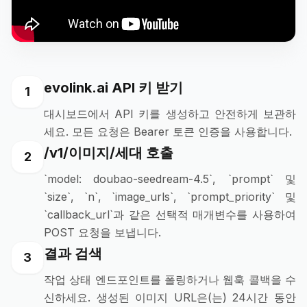
evolink.ai API 키 받기
1
대시보드에서 API 키를 생성하고 안전하게 보관하
세요. 모든 요청은 Bearer 토큰 인증을 사용합니다.
/v1/이미지/세대 호출
2
`model: doubao-seedream-4.5`, `prompt` 및
`size`, `n`, `image_urls`, `prompt_priority` 및
`callback_url`과 같은 선택적 매개변수를 사용하여
POST 요청을 보냅니다.
결과 검색
3
작업 상태 엔드포인트를 폴링하거나 웹훅 콜백을 수
신하세요. 생성된 이미지 URL은(는) 24시간 동안