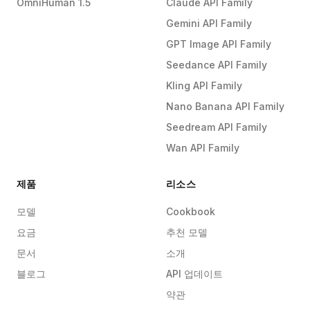
OmniHuman 1.5
Claude API Family
Gemini API Family
GPT Image API Family
Seedance API Family
Kling API Family
Nano Banana API Family
Seedream API Family
Wan API Family
제품
리소스
모델
Cookbook
요금
추천 모델
문서
소개
블로그
API 업데이트
약관