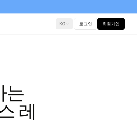
KO
로그인
회원가입
가는
스 레