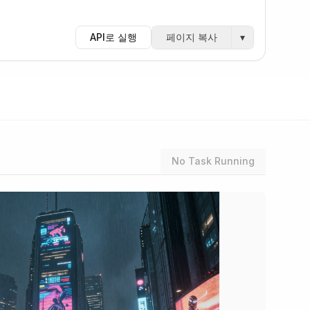
API로 실행
페이지 복사
▾
No Task Running