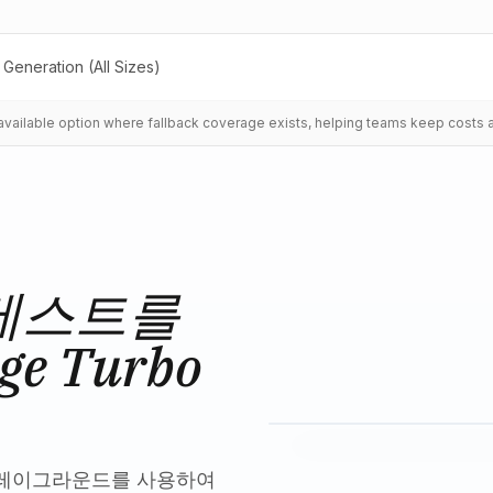
Generation (All Sizes)
t available option where fallback coverage exists, helping teams keep costs 
테스트를
e Turbo
플레이그라운드를 사용하여