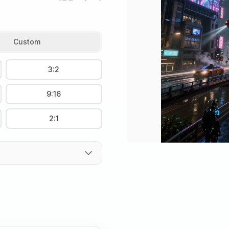
Custom
3:2
9:16
2:1