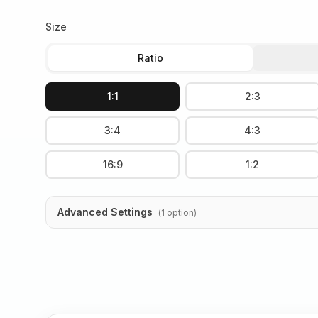
Size
Ratio
1:1
2:3
3:4
4:3
16:9
1:2
Advanced Settings
(
1
option
)