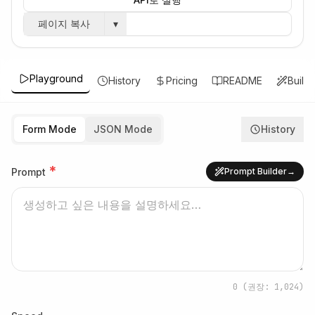
페이지 복사
▾
Playground
History
Pricing
README
Build
Form Mode
JSON Mode
History
*
Prompt
Prompt Builder
→
0
(권장: 1,024)