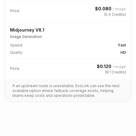
$
0.080
/
image
Price:
(
5.4
Credits)
Midjourney V8.1
Image Generation
Speed
:
Fast
Quality
:
HD
$
0.120
/
image
Price:
(
8.1
Credits)
If an upstream route is unavailable, EvoLink can use the next
available option where fallback coverage exists, helping
teams keep costs and operations predictable.