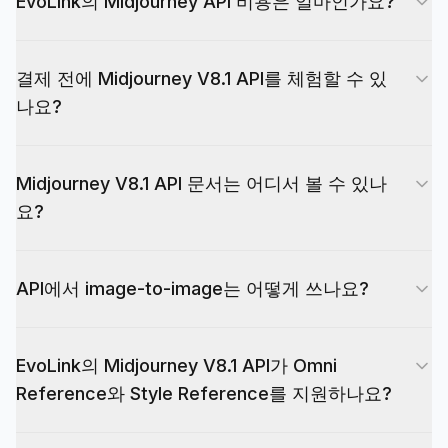
EvoLink의 Midjourney API 비용은 얼마인가요?
EvoLink에서 Midjourney V8.1 API 가격은 이미지
결제 전에 Midjourney V8.1 API를 체험할 수 있
당이 아닌 요청당 과금입니다. 표준 생성(text-to-
나요?
image 및 image-to-image)은 Fast + standard
quality에서 요청당 $0.075부터 시작해 Fast + hd
신규 EvoLink 계정은 가입 시 10 free credits를 받
quality에서 최대 $0.1125입니다. 변형 작업—
Midjourney V8.1 API 문서는 어디서 볼 수 있나
으며, 이 페이지의 playground에서 Midjourney
variation·remix·canvas 편집·고급 편집·retexture
요?
V8.1 API를 바로 테스트할 수 있습니다. 유료 결제
—은 고정 $0.1125(Fast)입니다. remove-
전에 image-to-image, Omni Reference, 제품 사진
background는 고정 $0.075입니다. 속도 티어는
엔드포인트, 파라미터, async 작업 라이프사이클,
워크플로를 시험하는 가장 간단한 방법입니다.
Draft(1×), Fast(1×)이고, 품질 옵션은 standard(1×)
API에서 image-to-image는 어떻게 쓰나요?
callback URL, 에러 코드를 포함한 전체
또는 hd(1.5×)입니다. Draft와 Fast는 동일 가격이
Midjourney V8.1 API 문서는 EvoLink API 매뉴얼
며 반값 draft는 없습니다.
메인 생성 라우트의 image-to-image는 참조 이미지
에 있습니다. 연동 전에 위의 playground에서 모든
EvoLink의 Midjourney V8.1 API가 Omni
URL을 prompt 앞에 배치합니다. API는 이미지
파라미터를 실시간으로 테스트할 수도 있습니다.
Reference와 Style Reference를 지원하나요?
URL 1개 + 텍스트, 이미지 URL 2개 이상(텍스트 유
무 무관), 그리고 --iw와 결합한 참조 URL을 지원합
네. Midjourney V8.1 라우트는 --oref를 통한 Omni