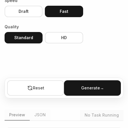
Speed
Draft
Fast
Quality
Standard
HD
Reset
Generate
→
Preview
JSON
No Task Running