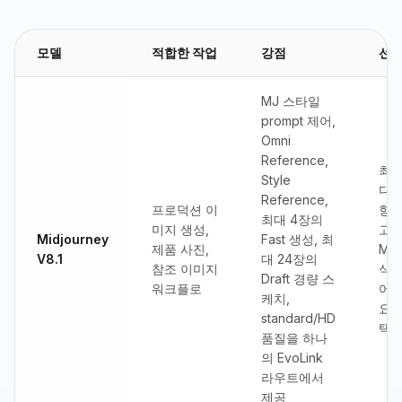
모델
적합한 작업
강점
선택
MJ 스타일
prompt 제어,
Omni
Reference,
최저
Style
다 
Reference,
프로덕션 이
향성
최대 4장의
미지 생성,
고정
Midjourney
Fast 생성, 최
제품 사진,
Mid
V8.1
대 24장의
참조 이미지
식 
Draft 경량 스
워크플로
어가
케치,
요할
standard/HD
택합
품질을 하나
의 EvoLink
라우트에서
제공