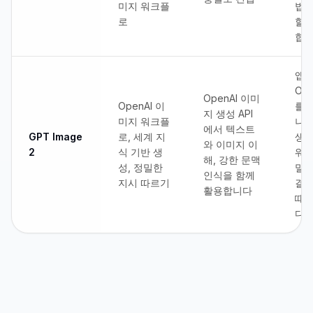
미지 워크플
법보
로
할 
합니
앱이
Ope
OpenAI 이미
OpenAI 이
를 
지 생성 API
미지 워크플
나 
에서 텍스트
GPT Image
로, 세계 지
생성
와 이미지 이
2
식 기반 생
워
해, 강한 문맥
성, 정밀한
밀접
인식을 함께
지시 따르기
결해
활용합니다
때 
다.