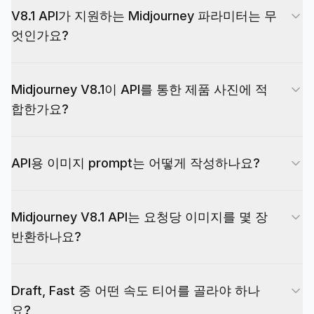
니다. 텍스트 없이 이미지 URL 1개만 보내면 거부됩
V8.1 API가 지원하는 Midjourney 파라미터는 무
Reference로 피사체·오브젝트·장면을 여러 생성에
니다.
엇인가요?
걸쳐 고정할 수 있고, --sw 스타일 가중치 조절이 가
능한 --sref를 통한 Style Reference를 지원합니다.
prompt 안에서는 API Reference와 Prompt
반복 가능한 브랜드 비주얼, 제품 사진, 일관된 크리
Midjourney V8.1이 API를 통한 제품 사진에 적
Builder에 표시된 이 라우트의 지원 파라미터를 사
에이티브 방향에 적합합니다.
합한가요?
용할 수 있습니다. --ar, --s, --chaos, --exp, --
raw, --seed, --iw, --sref, --sw, --oref, --ow 등이
네. Midjourney V8.1은 제품 사진에 잘 맞습니다. 히
포함됩니다. 속도는 model_params로, 출력 품질은
API용 이미지 prompt는 어떻게 작성하나요?
어로 샷, 이커머스 팩샷, 런칭 비주얼, 목업, 광고 크
최상위 quality 파라미터(standard 또는 hd)로 전달
리에이티브 등에 활용할 수 있습니다. 깔끔한
합니다. 버전은 V8.1로 고정되어 --v는 시스템에서
좋은 이미지 prompt는 피사체, 구성, 환경, 조명, 카
prompt에 Omni Reference(--oref)로 피사체를 고
처리합니다. --cref, --cw, --tile, --weird, --niji, --
Midjourney V8.1 API는 요청당 이미지를 몇 장
메라·렌더링 단서, 스타일 목표를 모두 포함합니다.
정하고, Style Reference(--sref)로 브랜드 일관적
q, --no는 이 라우트에 노출되어 있지 않습니다. --
반환하나요?
그 다음 파라미터를 추가하세요. 비율은 --ar, 스타
인 조명·재질 방향을 잡으세요.
cref 대신 --oref를 사용하세요.
일라이즈는 --s, 레퍼런스 가중치는 --iw, 반복성이
속도 티어에 따라 다릅니다. Fast는 요청당 최대 4
필요하면 --sref 또는 --oref를 사용합니다. 이 페이
Draft, Fast 중 어떤 속도 티어를 골라야 하나
가지 이미지 변형을 반환하고, Draft는 빠른 아이데
지의 Prompt Builder가 유효한 V8.1 prompt를 자
요?
이션을 위해 24장의 경량 스케치를 반환합니다. 각