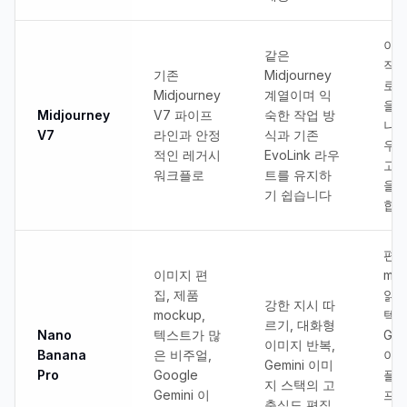
이미
같은
작을
기존
Midjourney
로 
Midjourney
계열이며 익
을 
Midjourney
V7 파이프
숙한 작업 방
나 
V7
라인과 안정
식과 기존
우트
적인 레거시
EvoLink 라우
고 
워크플로
트를 유지하
을 
기 쉽습니다
합니
편집
이미지 편
moc
집, 제품
읽기
강한 지시 따
mockup,
텍스
르기, 대화형
Nano
텍스트가 많
Gem
이미지 반복,
Banana
은 비주얼,
이티
Gemini 이미
Pro
Google
플로
지 스택의 고
Gemini 이
프롬
충실도 편집