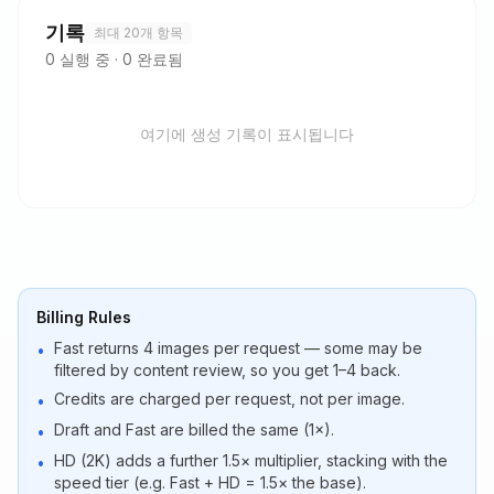
기록
최대 20개 항목
0
실행 중
·
0
완료됨
여기에 생성 기록이 표시됩니다
Billing Rules
Fast returns 4 images per request — some may be
•
filtered by content review, so you get 1–4 back.
Credits are charged per request, not per image.
•
Draft and Fast are billed the same (1×).
•
HD (2K) adds a further 1.5× multiplier, stacking with the
•
speed tier (e.g. Fast + HD = 1.5× the base).