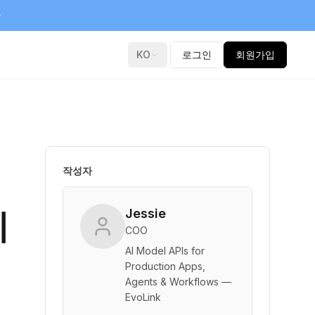
KO
로그인
회원가입
작성자
체
Jessie
COO
AI Model APIs for
Production Apps,
Agents & Workflows —
EvoLink