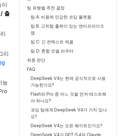
능이
팀 유형별 추천 결정
/ 출
팀 A: 비용에 민감한 코딩 플랫폼
팀 B: 고위험 출력이 있는 엔터프라이즈
앱
프리
팀 C: 긴 컨텍스트 제품
팀 D: 혼합 모델 라우터
 그리
최종 판단
ng
FAQ
DeepSeek V4는 현재 공식적으로 사용
가능
가능한가요?
ro
Flash와 Pro 중 어느 것을 먼저 테스트해
야 하나요?
코딩 팀에게 DeepSeek V4가 가치 있나
요?
DeepSeek V4는 오픈 웨이트인가요?
DeepSeek V4가 GPT-5.4와 Claude