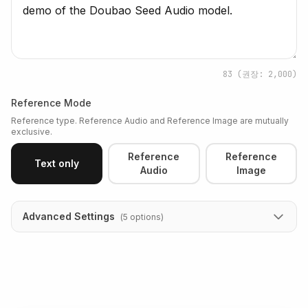
83
(권장: 2,000)
Reference Mode
Reference type. Reference Audio and Reference Image are mutually
exclusive.
Reference
Reference
Text only
Audio
Image
Advanced Settings
(
5
options
)