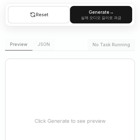
Generate
→
Reset
실제 오디오 길이로 과금
Preview
JSON
No Task Running
Click Generate to see preview