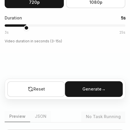
720p
1080p
Duration
5s
3s
15s
Video duration in seconds (3-15s)
Reset
Generate
→
Preview
JSON
No Task Running