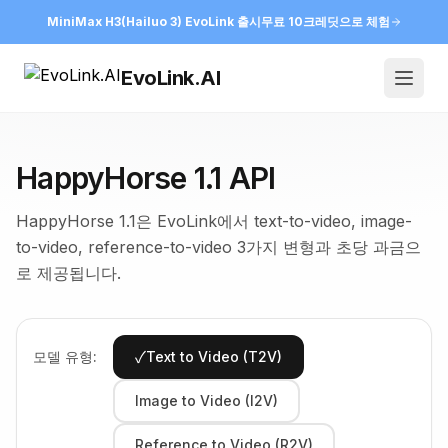
MiniMax H3(Hailuo 3) EvoLink 출시
무료 10크레딧으로 체험
EvoLink.AI
Open
HappyHorse 1.1 API
HappyHorse 1.1은 EvoLink에서 text-to-video, image-
to-video, reference-to-video 3가지 변형과 초당 과금으
로 제공됩니다.
✓
모델 유형:
Text to Video (T2V)
Image to Video (I2V)
Reference to Video (R2V)