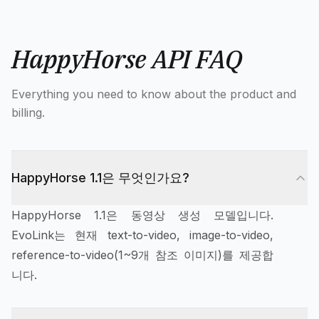
HappyHorse API FAQ
Everything you need to know about the product and
billing.
HappyHorse 1.1은 무엇인가요?
HappyHorse 1.1은 동영상 생성 모델입니다.
EvoLink는 현재 text-to-video, image-to-video,
reference-to-video(1~9개 참조 이미지)를 제공합
니다.