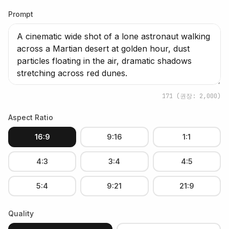
Prompt
171
(권장: 2,000)
Aspect Ratio
16:9
9:16
1:1
4:3
3:4
4:5
5:4
9:21
21:9
Quality