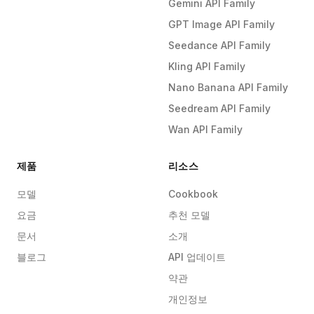
Gemini API Family
GPT Image API Family
Seedance API Family
Kling API Family
Nano Banana API Family
Seedream API Family
Wan API Family
제품
리소스
모델
Cookbook
요금
추천 모델
문서
소개
블로그
API 업데이트
약관
개인정보