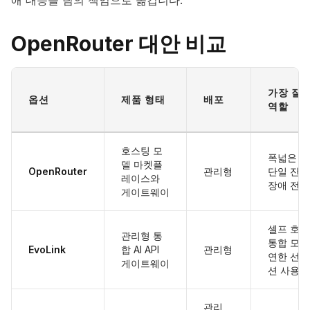
애 대응을 팀의 책임으로 옮깁니다.
OpenRouter 대안 비교
가장 잘
옵션
제품 형태
배포
역할
호스팅 모
폭넓은 카
델 마켓플
OpenRouter
관리형
단일 잔액
레이스와
장애 전환
게이트웨이
셀프 호스
관리형 통
통합 모델
EvoLink
합 AI API
관리형
연한 선택
게이트웨이
션 사용
관리