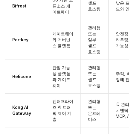
셀프
낮은 프록
Bifrost
픈소스 게
호스팅
드와 인프
이트웨이
관리형
게이트웨이
또는
안전장치,
Portkey
와 거버넌
일부
라우팅, 
스 플랫폼
셀프
가능성
호스팅
관찰 가능
관리형
성 플랫폼
또는
추적, 비
Helicone
과 게이트
셀프
장애 전환
웨이
호스팅
엔터프라이
관리형
ID 관리, 
Kong AI
즈 AI 트래
또는
시맨틱 라
Gateway
픽 제어 계
온프레
MCP, A2
층
미스