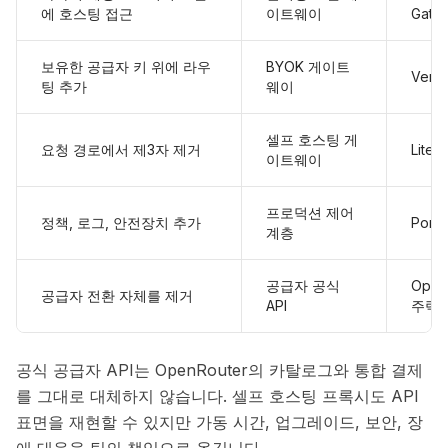
에 호스팅 접근
이트웨이
Gate
보유한 공급자 키 위에 라우
BYOK 게이트
Verce
팅 추가
웨이
셀프 호스팅 게
요청 경로에서 제3자 제거
LiteL
이트웨이
프로덕션 제어
정책, 로그, 안전장치 추가
Portk
계층
공급자 공식
Open
공급자 전환 자체를 제거
API
주력 
공식 공급자 API는 OpenRouter의 카탈로그와 통합 결제
를 그대로 대체하지 않습니다. 셀프 호스팅 프록시도 API
표면을 재현할 수 있지만 가동 시간, 업그레이드, 보안, 장