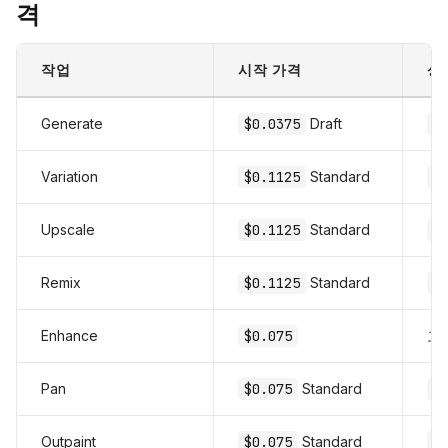
격
작업
시작 가격
상
Generate
$0.0375
Draft
$
Variation
$0.1125
Standard
$
Upscale
$0.1125
Standard
$
Remix
$0.1125
Standard
$
Enhance
$0.075
고
Pan
$0.075
Standard
$
Outpaint
$0.075
Standard
$