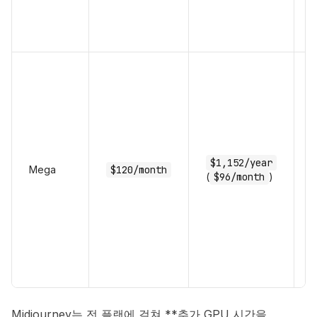
$1,152/year
Mega
$120/month
(
$96/month
)
h
Midjourney는 전 플랜에 걸쳐 **추가 GPU 시간을