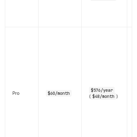
$576/year
Pro
$60/month
(
$48/month
)
h