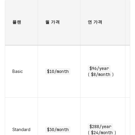
플랜
월 가격
연 가격
$96/year
h
Basic
$10/month
(
$8/month
)
(
m
$288/year
Standard
$30/month
(
$24/month
)
h