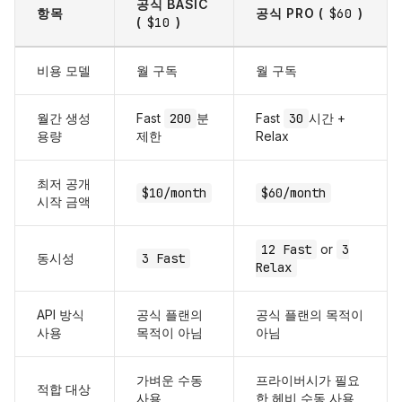
공식 BASIC
항목
공식 PRO (
$60
)
(
$10
)
비용 모델
월 구독
월 구독
월간 생성
Fast
200
분
Fast
30
시간 +
용량
제한
Relax
최저 공개
$10/month
$60/month
시작 금액
12 Fast
or
3
동시성
3 Fast
Relax
API 방식
공식 플랜의
공식 플랜의 목적이
사용
목적이 아님
아님
가벼운 수동
프라이버시가 필요
적합 대상
사용
한 헤비 수동 사용