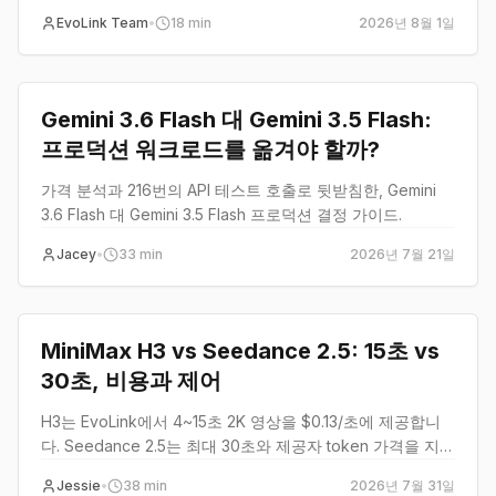
다.
EvoLink Team
•
18
min
2026년 8월 1일
비교
Gemini 3.6 Flash 대 Gemini 3.5 Flash:
프로덕션 워크로드를 옮겨야 할까?
가격 분석과 216번의 API 테스트 호출로 뒷받침한, Gemini
3.6 Flash 대 Gemini 3.5 Flash 프로덕션 결정 가이드.
Jacey
•
33
min
2026년 7월 21일
비교
MiniMax H3 vs Seedance 2.5: 15초 vs
30초, 비용과 제어
H3는 EvoLink에서 4~15초 2K 영상을 $0.13/초에 제공합니
다. Seedance 2.5는 최대 30초와 제공자 token 가격을 지원
하지만 EvoLink 라우트는 대기 중입니다. 제어, 과금 단위, 컷
Jessie
•
38
min
2026년 7월 31일
적합성을 비교합니다.