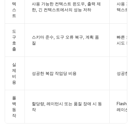
텍
사용 가능한 컨텍스트 윈도우, 출력 제
사용 가
스
한, 긴 컨텍스트에서의 성능 저하
텍스트 
트
도
구
스키마 준수, 도구 오류 복구, 계획 품
빠른 도구
호
질
시도 동
출
실
제
성공한 복잡 작업당 비용
성공한 
비
용
폴
백
할당량, 레이턴시 또는 품질 장애 시 동
Flash
동
작
레이션해
작