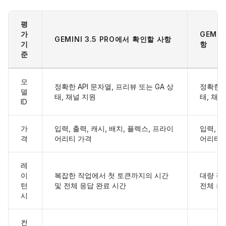
평
가
GEMIN
GEMINI 3.5 PRO에서 확인할 사항
기
항
준
모
정확한 API 문자열, 프리뷰 또는 GA 상
정확한 A
델
태, 채널 지원
태, 채널
ID
가
입력, 출력, 캐시, 배치, 플렉스, 프라이
입력, 출
격
어리티 가격
어리티 
레
이
복잡한 작업에서 첫 토큰까지의 시간
대량 작
턴
및 전체 응답 완료 시간
전체 응
시
컨