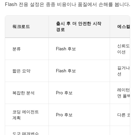
Flash 전용 설정은 종종 비용이나 품질에서 손해를 봅니다.
출시 후 더 안전한 시작
워크로드
에스컬레
경로
신뢰도나
분류
Flash 후보
이션
길거나 
짧은 요약
Flash 후보
션
레이턴시,
복잡한 분석
Pro 후보
면 폴백
코딩 에이전트
Pro 후보
다른 코딩
계획
도구 매개변수