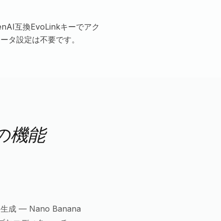
nAI互換EvoLinkキーでアク
、クォータ設定は不要です。
PIの機能
成 — Nano Banana