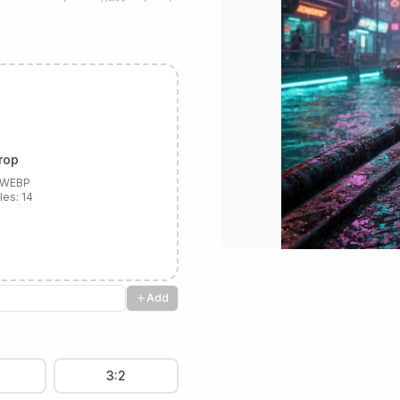
rop
, WEBP
les:
14
Add
3:2