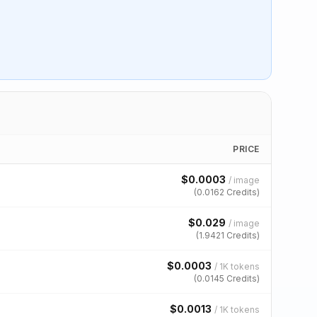
PRICE
$
0.0003
/
image
(
0.0162
Credits)
$
0.029
/
image
(
1.9421
Credits)
$
0.0003
/
1K tokens
(
0.0145
Credits)
$
0.0013
/
1K tokens