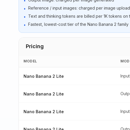
•
Reference / input images: charged per image uploa
•
Text and thinking tokens are billed per 1K tokens on
•
Fastest, lowest-cost tier of the Nano Banana 2 famil
•
Pricing
MODEL
MOD
Inpu
Nano Banana 2 Lite
Outp
Nano Banana 2 Lite
Input
Nano Banana 2 Lite
Outp
Nano Banana 2 Lite