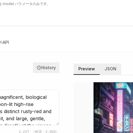
 model パラメータのみです。
API
History
Preview
JSON
1,227
（推奨：2,000）