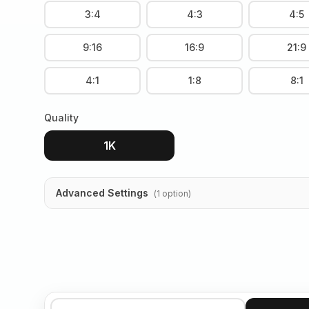
3:4
4:3
4:5
9:16
16:9
21:9
4:1
1:8
8:1
Quality
1K
Advanced Settings
(
1
option
)