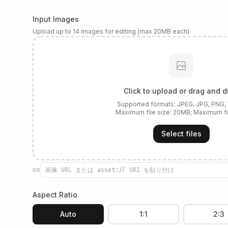
Input Images
Upload up to 14 images for editing (max 20MB each)
Click to upload or drag and d
Supported formats:
JPEG, JPG, PNG
Maximum file size:
20
MB; Maximum fi
Select files
Aspect Ratio
Auto
1:1
2:3