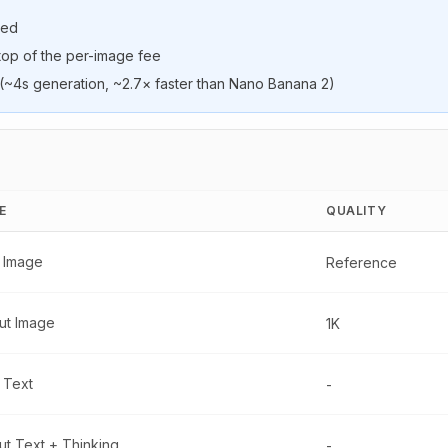
ded
 top of the per-image fee
y (~4s generation, ~2.7× faster than Nano Banana 2)
E
QUALITY
t Image
Reference
ut Image
1K
 Text
-
ut Text + Thinking
-