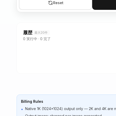
Reset
履歴
最大20件
0
実行中
·
0
完了
Billing Rules
Native 1K (1024×1024) output only — 2K and 4K are 
•
Output image: charged per image generated