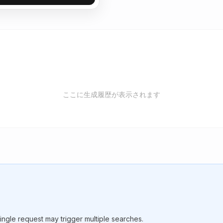
ここに生成履歴が表示されます
gle request may trigger multiple searches.