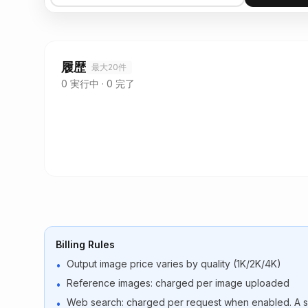
履歴
最大20件
0
実行中
·
0
完了
Billing Rules
Output image price varies by quality (1K/2K/4K)
•
Reference images: charged per image uploaded
•
Web search: charged per request when enabled. A sin
•