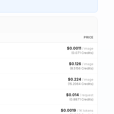
PRICE
$
0.0011
/
image
(
0.071
Credits)
$
0.126
/
image
(
8.5156
Credits)
$
0.224
/
image
(
15.2064
Credits)
$
0.014
/
request
(
0.8871
Credits)
$
0.0019
/
1K tokens