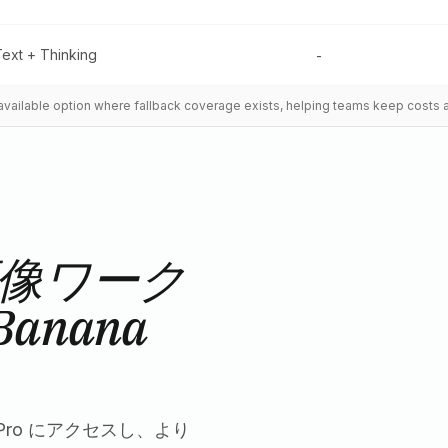
Text + Thinking
-
t available option where fallback coverage exists, helping teams keep costs 
像ワーク
anana
na Pro にアクセスし、より