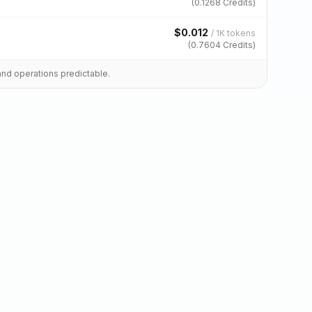
(
0.1268
Credits)
$
0.012
/
1K tokens
(
0.7604
Credits)
and operations predictable.