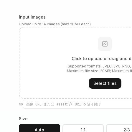
Input Images
Upload up to 14 images (max 20MB each)
Click to upload or drag and d
Supported formats:
JPEG, JPG, PNG
Maximum file size:
20
MB; Maximum fi
Select files
Size
Auto
1:1
2:3