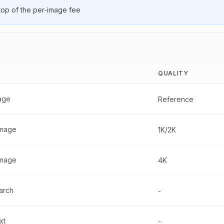
 top of the per-image fee
QUALITY
mage
Reference
Image
1K/2K
Image
4K
arch
-
xt
-