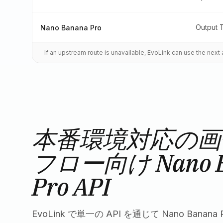
Output 
Nano Banana Pro
If an upstream route is unavailable, EvoLink can use the nex
本番環境対応の画
フロー向け Nano B
Pro API
EvoLink で単一の API を通じて Nano Bana