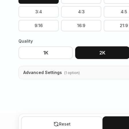
3:4
4:3
4:5
9:16
16:9
21:9
Quality
1K
2K
Advanced Settings
(
1
option
)
Reset