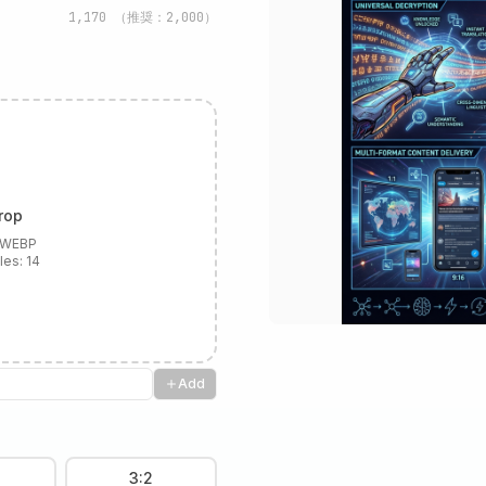
1,170
（推奨：2,000）
rop
, WEBP
les:
14
Add
3:2