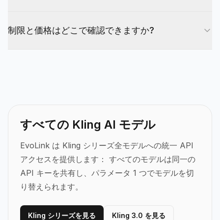
のための参照からビデオも導入しています。ビデオ
料金は適用されません）です。Reference-to-
明確な主題から始めて、アクション、雰囲気、状況
の期間範囲は、O1 のさまざまな範囲と比較して
Video と Video Editing の基本レートは 8.1 クレジ
制限と価格はどこで確認できますか?
を簡単な言葉で説明します。画像からビデオの場合
3〜15 秒です。O3 は、品質と一貫性が向上した最
ット/秒で、1080p は 720p の 1.334x、音声は常
は、高品質の参照画像を提供してください。参照か
新世代を表しています。
にオフです（これらのモードでは4Kは利用できま
制限、価格、および利用可能なモードは、プロバイ
らビデオの場合は、希望するスタイルに一致するビ
せん）。お客様のグループの実際の価格は
ダーと地域によって決まります。EvoLink ダッシ
デオを使用してください。プロンプト構造が複数の
EvoLink ダッシュボードをご確認ください。
ュボードと API 応答を信頼できる情報源として使
実行にわたって安定していると一貫性が向上しま
用してください。最新の制約とパラメータについて
す。
は、API ドキュメントをご確認ください。
すべての Kling AI モデル
EvoLink は Kling シリーズ全モデルへの統一 API
アクセスを提供します：
すべてのモデルは同一の
API キーを共有し、パラメータ 1 つでモデルを切
り替えられます。
Kling シリーズを見る
Kling 3.0 を見る