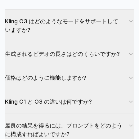
Kling O3 はどのようなモードをサポートして
いますか?
Kling O3 は 4 つのモードを提供します。プロンプ
生成されるビデオの長さはどのくらいですか?
トから生成するテキストからビデオ、画像をアニメ
ーション化する画像からビデオ、参照ビデオを使用
Kling O3 は 3 秒から 15 秒の間のビデオを生成し
したスタイルガイド生成のための参照からビデオ、
価格はどのように機能しますか?
ます。課金はこの範囲内で秒単位です。3 秒未満の
既存のフッテージを変換するビデオ編集です。各モ
ビデオは 3 秒の最小料金で課金されます。この範
ードは異なる制作ワークフロー向けに最適化されて
Kling O3 の料金は、秒単位の基本レートにモード
囲は、ソーシャルメディアクリップ、広告、短編コ
います。
Kling O1 と O3 の違いは何ですか?
別係数を掛けて計算されます。Text-to-Video と
ンテンツに適しています。
Image-to-Video の基本レートは 5.4 クレジット/
Kling O3 は新しい V3 Omni アーキテクチャに基づ
秒で、720p・音声オフ = 1.0x、720p・音声オン
最良の結果を得るには、プロンプトをどのよう
いて構築され、新しいモードとしてテキストからビ
= 1.334x、1080p・音声オフ = 1.334x、1080p・
に構成すればよいですか?
デオを追加しています。また、スタイルガイド生成
音声オン = 1.667x、4K = 5.0x（4Kでは音声追加