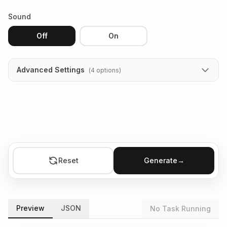
Sound
Off
On
Advanced Settings
(
4
options
)
Reset
Generate
→
Preview
JSON
No Task Running