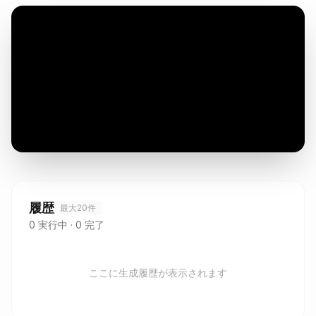
0:00
/
0:06
Audio
履歴
最大20件
0
実行中
·
0
完了
ここに生成履歴が表示されます