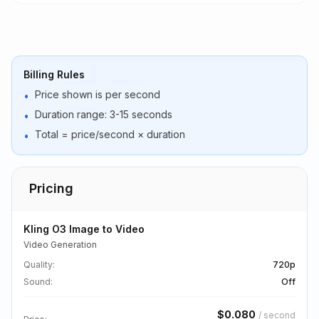
Billing Rules
Price shown is per second
•
Duration range: 3-15 seconds
•
Total = price/second × duration
•
Pricing
Kling O3 Image to Video
Video Generation
Quality
:
720p
Sound
:
Off
$
0.080
/
second