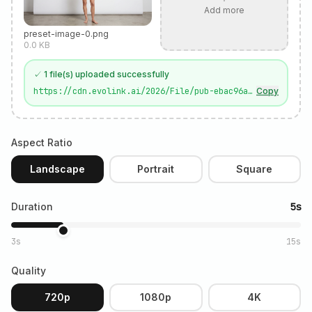
Add more
preset-image-0.png
0.0
KB
✓
1
file(s) uploaded successfully
https://cdn.evolink.ai/2026/File/pub-ebac96ac8a0c4c789f53c7470fd2339c.r2.dev/27e0450a-b0c7-4ffd-bb0a-486bbbb130c5.png
Copy
Aspect Ratio
Landscape
Portrait
Square
Duration
5s
3s
15s
Quality
720p
1080p
4K