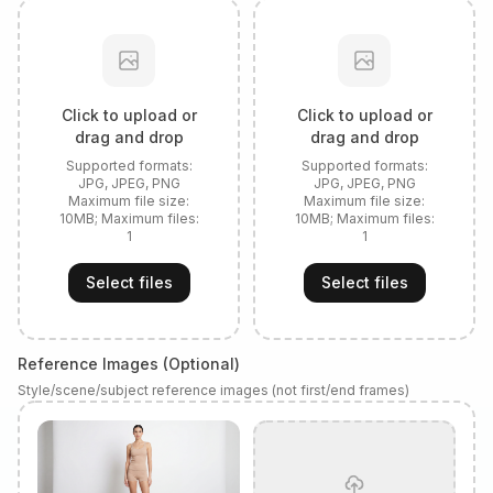
Click to upload or
Click to upload or
drag and drop
drag and drop
Supported formats:
Supported formats:
JPG, JPEG, PNG
JPG, JPEG, PNG
Maximum file size:
Maximum file size:
10
MB; Maximum files:
10
MB; Maximum files:
1
1
Select files
Select files
Reference Images (Optional)
Style/scene/subject reference images (not first/end frames)