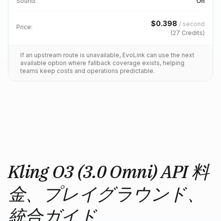
Sound
:
On
$
0.398
/
second
Price:
(
27
Credits)
If an upstream route is unavailable, EvoLink can use the next
available option where fallback coverage exists, helping
teams keep costs and operations predictable.
Kling O3 (3.0 Omni) API 料
金、プレイグラウンド、
統合ガイド