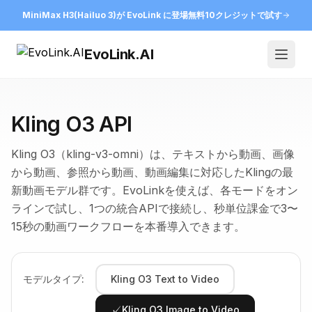
MiniMax H3(Hailuo 3)が EvoLink に登場
無料10クレジットで試す
EvoLink.AI
Open
Kling O3 API
Kling O3（kling-v3-omni）は、テキストから動画、画像
から動画、参照から動画、動画編集に対応したKlingの最
新動画モデル群です。EvoLinkを使えば、各モードをオン
ラインで試し、1つの統合APIで接続し、秒単位課金で3〜
15秒の動画ワークフローを本番導入できます。
モデルタイプ:
Kling O3 Text to Video
✓
Kling O3 Image to Video