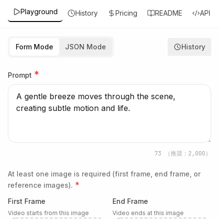
Playground
History
Pricing
README
API
Form Mode
JSON Mode
History
*
Prompt
73
（推奨：2,000）
At least one image is required (first frame, end frame, or
*
reference images).
First Frame
End Frame
Video starts from this image
Video ends at this image