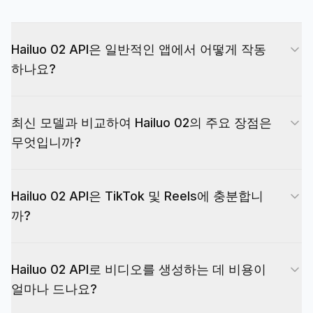
Hailuo 02 API은 일반적인 앱에서 어떻게 작동
하나요?
일반적인 설정에서 앱은 사용자 프롬프트, 제품 설
최신 모델과 비교하여 Hailuo 02의 주요 장점은
명 또는 이미지를 수집한 다음 해당 데이터를
무엇입니까?
Hailuo 02 API 엔드포인트로 보냅니다. API은 생성
작업을 생성하고 ID를 반환합니다. 백엔드는 일반적
Hailuo 2.3과 같은 최신 모델은 더 높은 충실도와 고
으로 몇 분 내에 동영상이 끝날 때까지 이 ID를 주기
Hailuo 02 API은 TikTok 및 Reels에 충분합니
급 모션을 제공할 수 있지만 비디오당 비용이 더 많
적으로 확인한 다음 최종 MP4 파일을 검색합니다.
까?
이 드는 경향이 있습니다. Hailuo 02 API은 저렴한
여기에서 캡션, 사운드트랙 또는 브랜딩 오버레이를
가격에 강력한 물리학, 부드러운 모션, 소셜용 선명
자동으로 추가하거나 편집 및 게시를 위해 비디오를
예, Hailuo 02 API은 긴 영화 장면보다는 짧고 시각
도를 제공합니다. 따라서 각 클립의 시각적 세부 사
사용자에게 다시 전달할 수 있습니다.
Hailuo 02 API로 비디오를 생성하는 데 비용이
적으로 인상적인 클립에 중점을 두기 때문에
항을 모두 추적하는 것보다 속도, 볼륨 및 실험 횟수
얼마나 드나요?
TikTok, 릴, Shorts에 특히 적합합니다. 후크, B롤,
에 더 관심을 두는 대용량 테스트, 상시 콘텐츠 및
간단한 제품 쇼케이스 또는 모바일 화면에서 강렬하