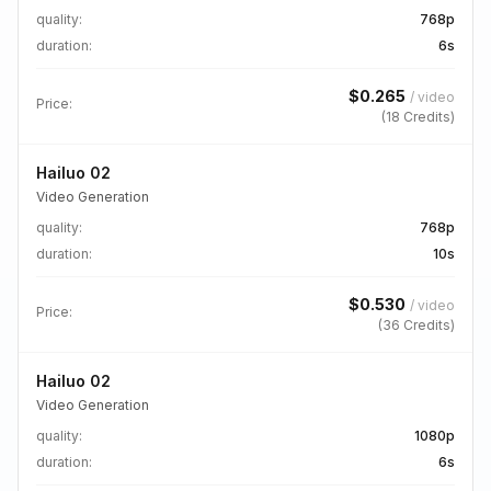
quality
:
768p
duration
:
6s
$
0.265
/
video
Price:
(
18
Credits)
Hailuo 02
Video Generation
quality
:
768p
duration
:
10s
$
0.530
/
video
Price:
(
36
Credits)
Hailuo 02
Video Generation
quality
:
1080p
duration
:
6s