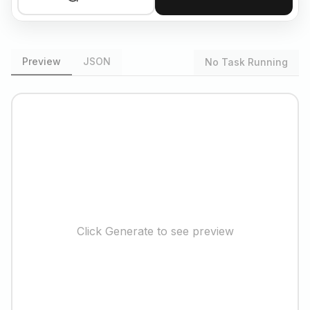
Preview
JSON
No Task Running
Click Generate to see preview