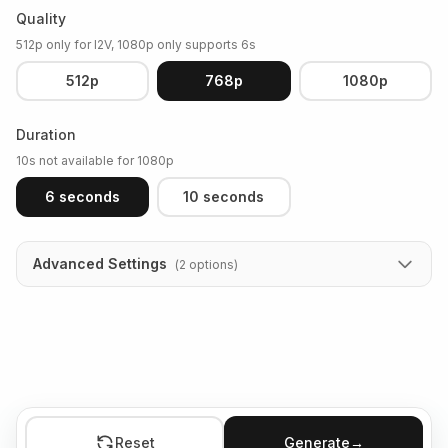
Quality
512p only for I2V, 1080p only supports 6s
512p
768p
1080p
Duration
10s not available for 1080p
6 seconds
10 seconds
Advanced Settings
(
2
options
)
Reset
Generate
→