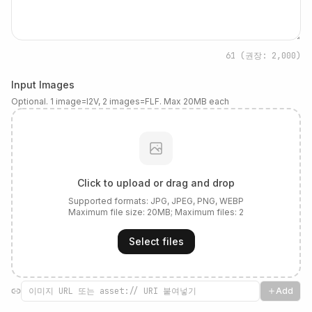
61
(권장: 2,000)
Input Images
Optional. 1 image=I2V, 2 images=FLF. Max 20MB each
Click to upload or drag and drop
Supported formats:
JPG, JPEG, PNG, WEBP
Maximum file size:
20
MB; Maximum files:
2
Select files
Add