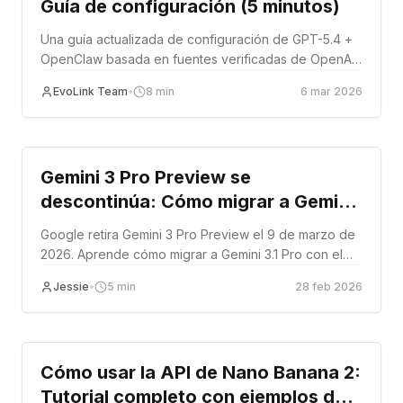
Guía de configuración (5 minutos)
Una guía actualizada de configuración de GPT-5.4 +
OpenClaw basada en fuentes verificadas de OpenAI
y OpenClaw.
EvoLink Team
•
8
min
6 mar 2026
Tutorial
Gemini 3 Pro Preview se
descontinúa: Cómo migrar a Gemini
3.1 Pro antes del 9 de marzo
Google retira Gemini 3 Pro Preview el 9 de marzo de
2026. Aprende cómo migrar a Gemini 3.1 Pro con el
mínimo esfuerzo: cadena de modelo actualizada,
Jessie
•
5
min
28 feb 2026
parámetro thinking_level y precios hasta un 74% más
baratos con EvoLink.
Tutorial
Cómo usar la API de Nano Banana 2:
Tutorial completo con ejemplos de