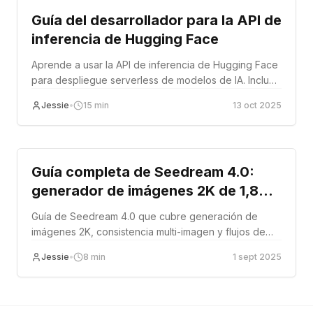
Guía del desarrollador para la API de
inferencia de Hugging Face
Aprende a usar la API de inferencia de Hugging Face
para despliegue serverless de modelos de IA. Incluye
autenticación, ejemplos de uso, optimización de
Jessie
•
15
min
13 oct 2025
costos y mejores prácticas de producción.
Tutorial
Guía completa de Seedream 4.0:
generador de imágenes 2K de 1,8
segundos de ByteDance [2025]
Guía de Seedream 4.0 que cubre generación de
imágenes 2K, consistencia multi-imagen y flujos de
trabajo de API.
Jessie
•
8
min
1 sept 2025