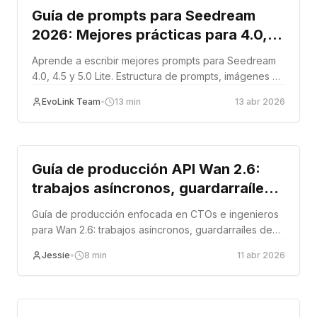
Guía de prompts para Seedream
2026: Mejores prácticas para 4.0,
4.5 y 5.0 Lite
Aprende a escribir mejores prompts para Seedream
4.0, 4.5 y 5.0 Lite. Estructura de prompts, imágenes de
referencia, renderizado de texto y consejos
EvoLink Team
•
13
min
13 abr 2026
específicos por versión.
Tutorial
Guía de producción API Wan 2.6:
trabajos asíncronos, guardarraíles
de presupuesto e integración para
Guía de producción enfocada en CTOs e ingenieros
ingenieros
para Wan 2.6: trabajos asíncronos, guardarraíles de
presupuesto, patrones de fiabilidad y estrategia de
Jessie
•
8
min
11 abr 2026
integración.
Tutorial