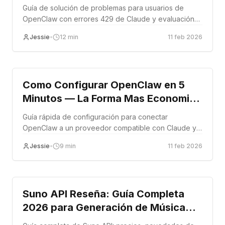
de tasa de forma permanente
Guía de solución de problemas para usuarios de
OpenClaw con errores 429 de Claude y evaluación
de las correcciones más seguras.
Jessie
•
12
min
11 feb 2026
Tutorial
Como Configurar OpenClaw en 5
Minutos — La Forma Mas Economica
de Usar Claude
Guía rápida de configuración para conectar
OpenClaw a un proveedor compatible con Claude y
verificar la integración.
Jessie
•
9
min
11 feb 2026
Tutorial
Suno API Reseña: Guía Completa
2026 para Generación de Música
con IA e Integración