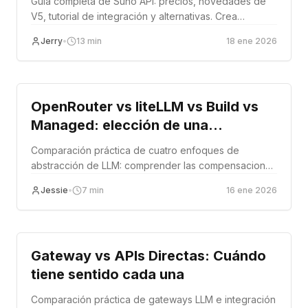
Guía completa de Suno API: precios, novedades de
V5, tutorial de integración y alternativas. Crea
aplicaciones de música IA con fiabilidad empresarial.
Jerry
•
13
min
18 ene 2026
Tutorial
OpenRouter vs liteLLM vs Build vs
Managed: elección de una
estrategia de abstracción de LLM
Comparación práctica de cuatro enfoques de
abstracción de LLM: comprender las compensaciones
entre control, velocidad y responsabilidad operativa.
Jessie
•
7
min
16 ene 2026
Tutorial
Gateway vs APIs Directas: Cuándo
tiene sentido cada una
Comparación práctica de gateways LLM e integración