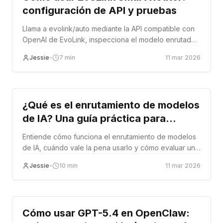
configuración de API y pruebas
Llama a evolink/auto mediante la API compatible con
OpenAI de EvoLink, inspecciona el modelo enrutado,
gestiona errores y prueba el routing frente a un
Jessie
•
7
min
11 mar 2026
modelo fijo.
Tutorial
¿Qué es el enrutamiento de modelos
de IA? Una guía práctica para
desarrolladores
Entiende cómo funciona el enrutamiento de modelos
de IA, cuándo vale la pena usarlo y cómo evaluar un
router antes de ponerlo en producción.
Jessie
•
10
min
11 mar 2026
Tutorial
Cómo usar GPT-5.4 en OpenClaw: