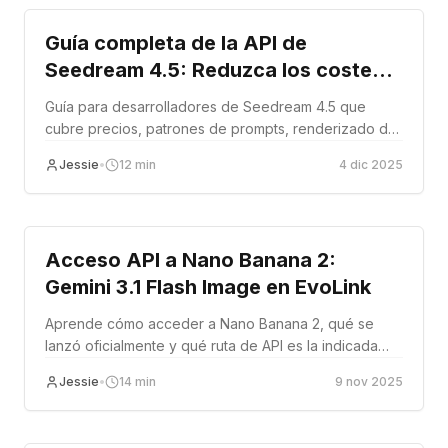
Guía completa de la API de
Seedream 4.5: Reduzca los costes
de generación de imágenes y escale
Guía para desarrolladores de Seedream 4.5 que
la producción
cubre precios, patrones de prompts, renderizado de
texto y flujos de trabajo de imágenes en producción.
Jessie
•
12
min
4 dic 2025
Tutorial
Acceso API a Nano Banana 2:
Gemini 3.1 Flash Image en EvoLink
Aprende cómo acceder a Nano Banana 2, qué se
lanzó oficialmente y qué ruta de API es la indicada
para generación de imágenes en producción.
Jessie
•
14
min
9 nov 2025
Tutorial