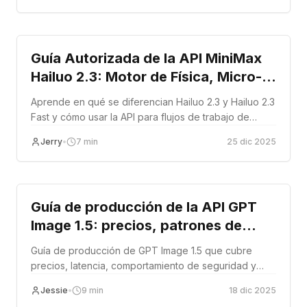
Tutorial
Guía Autorizada de la API MiniMax
Hailuo 2.3: Motor de Física, Micro-
Expresiones y Modo Rápido en
Aprende en qué se diferencian Hailuo 2.3 y Hailuo 2.3
Producción
Fast y cómo usar la API para flujos de trabajo de
video en producción.
Jerry
•
7
min
25 dic 2025
Tutorial
Guía de producción de la API GPT
Image 1.5: precios, patrones de
latencia y arquitectura de escalado
Guía de producción de GPT Image 1.5 que cubre
precios, latencia, comportamiento de seguridad y
flujos de trabajo de imágenes escalables.
Jessie
•
9
min
18 dic 2025