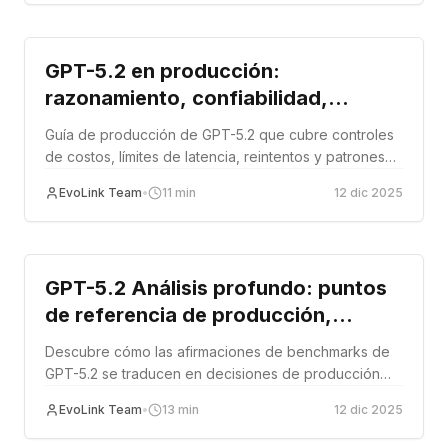
Tutorial
GPT-5.2 en producción:
razonamiento, confiabilidad,
precios y diseño de sistemas del
Guía de producción de GPT-5.2 que cubre controles
mundo real
de costos, límites de latencia, reintentos y patrones
de despliegue.
EvoLink Team
•
11
min
12 dic 2025
Tutorial
GPT-5.2 Análisis profundo: puntos
de referencia de producción,
migración de API y análisis de
Descubre cómo las afirmaciones de benchmarks de
costos
GPT-5.2 se traducen en decisiones de producción
sobre latencia, costos y migración.
EvoLink Team
•
13
min
12 dic 2025
Tutorial