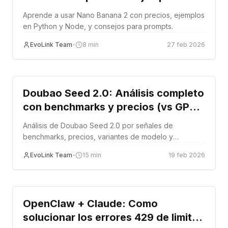
código (2026)
Aprende a usar Nano Banana 2 con precios, ejemplos
en Python y Node, y consejos para prompts.
EvoLink Team
•
8
min
27 feb 2026
Tutorial
Doubao Seed 2.0: Análisis completo
con benchmarks y precios (vs GPT-
5.2, Claude Opus 4.5, Gemini 3 Pro)
Análisis de Doubao Seed 2.0 por señales de
benchmarks, precios, variantes de modelo y
opciones de acceso.
EvoLink Team
•
15
min
19 feb 2026
Tutorial
OpenClaw + Claude: Como
solucionar los errores 429 de limite