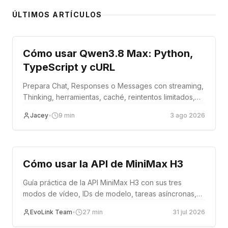
ÚLTIMOS ARTÍCULOS
Tutorial
Cómo usar Qwen3.8 Max: Python,
TypeScript y cURL
Prepara Chat, Responses o Messages con streaming,
Thinking, herramientas, caché, reintentos limitados,
fallback y pruebas de activación.
Jacey
•
9
min
3 ago 2026
Tutorial
Cómo usar la API de MiniMax H3
Guía práctica de la API MiniMax H3 con sus tres
modos de vídeo, IDs de modelo, tareas asíncronas,
referencias, ejemplos de código y producción.
EvoLink Team
•
27
min
31 jul 2026