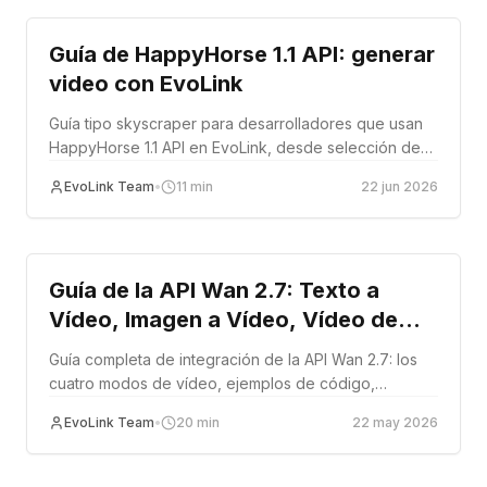
Guía de HappyHorse 1.1 API: generar
video con EvoLink
Guía tipo skyscraper para desarrolladores que usan
HappyHorse 1.1 API en EvoLink, desde selección de
rutas y ejemplos de request hasta async delivery,
EvoLink Team
•
11
min
22 jun 2026
costos, troubleshooting y rollout.
Tutorial
Guía de la API Wan 2.7: Texto a
Vídeo, Imagen a Vídeo, Vídeo de
Referencia y Edición de Vídeo —
Guía completa de integración de la API Wan 2.7: los
Manual Completo de Integración
cuatro modos de vídeo, ejemplos de código,
desglose de precios, patrones de producción,
EvoLink Team
•
20
min
22 may 2026
manejo de errores y migración desde Wan 2.6.
Tutorial