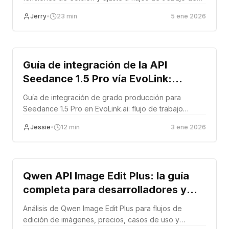
producción.
Jerry
•
23
min
5 ene 2026
Tutorial
Guía de integración de la API
Seedance 1.5 Pro vía EvoLink:
tareas asíncronas, rellamadas y
Guía de integración de grado producción para
modos
Seedance 1.5 Pro en EvoLink.ai: flujo de trabajo
asíncrono, fiabilidad de callbacks, detección de
Jessie
•
12
min
3 ene 2026
modos, retención de activos y modelado económico.
Tutorial
Qwen API Image Edit Plus: la guía
completa para desarrolladores y
revisión de 2026
Análisis de Qwen Image Edit Plus para flujos de
edición de imágenes, precios, casos de uso y