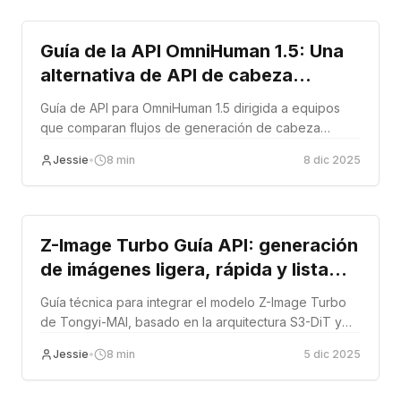
Guía de la API OmniHuman 1.5: Una
alternativa de API de cabeza
parlante rentable y de alta fidelidad
Guía de API para OmniHuman 1.5 dirigida a equipos
a HeyGen
que comparan flujos de generación de cabeza
parlante con herramientas como HeyGen.
Jessie
•
8
min
8 dic 2025
Tutorial
Z-Image Turbo Guía API: generación
de imágenes ligera, rápida y lista
para producción
Guía técnica para integrar el modelo Z-Image Turbo
de Tongyi-MAI, basado en la arquitectura S3-DiT y
optimizado para muestreo rápido, renderizado de
Jessie
•
8
min
5 dic 2025
texto bilingüe y calidad visual de producción.
Tutorial