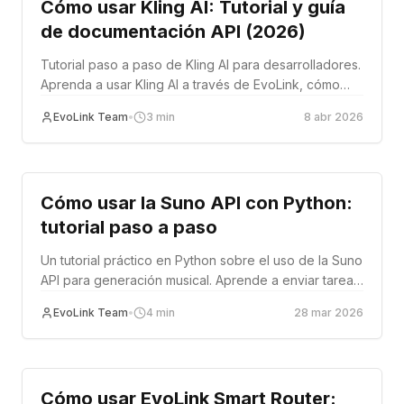
Cómo usar Kling AI: Tutorial y guía
de documentación API (2026)
Tutorial paso a paso de Kling AI para desarrolladores.
Aprenda a usar Kling AI a través de EvoLink, cómo
funciona el flujo de trabajo asíncrono y dónde
EvoLink Team
•
3
min
8 abr 2026
encontrar la documentación de la API de Kling AI.
Tutorial
Cómo usar la Suno API con Python:
tutorial paso a paso
Un tutorial práctico en Python sobre el uso de la Suno
API para generación musical. Aprende a enviar tareas
asíncronas, consultar resultados e implementar letras
EvoLink Team
•
4
min
28 mar 2026
personalizadas en tu propia aplicación.
Tutorial
Cómo usar EvoLink Smart Router: