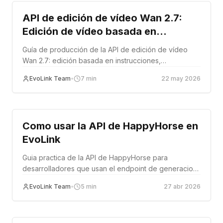
API de edición de vídeo Wan 2.7:
Edición de vídeo basada en
instrucciones para flujos de trabajo
Guía de producción de la API de edición de vídeo
de producción
Wan 2.7: edición basada en instrucciones,
transferencia de estilo, reemplazo de fondo,
EvoLink Team
•
7
min
22 may 2026
ediciones guiadas por referencia, precios y patrones
de integración.
Tutorial
Como usar la API de HappyHorse en
EvoLink
Guia practica de la API de HappyHorse para
desarrolladores que usan el endpoint de generacion
de video unificado de EvoLink.
EvoLink Team
•
5
min
27 abr 2026
Tutorial