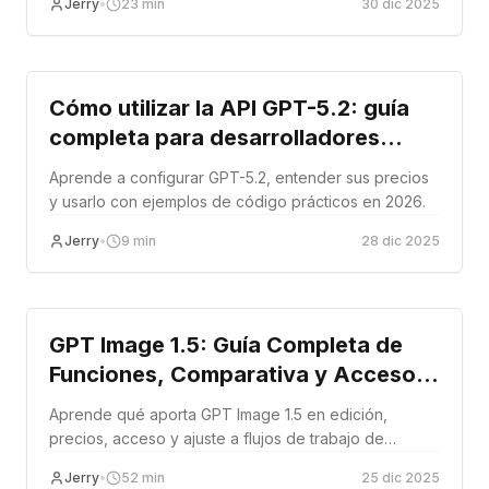
Jerry
•
23
min
30 dic 2025
Prueba de 30 días vs Sora, Synthesia, HeyGen.
Tutorial + precios.
Tutorial
Cómo utilizar la API GPT-5.2: guía
completa para desarrolladores
(2026)
Aprende a configurar GPT-5.2, entender sus precios
y usarlo con ejemplos de código prácticos en 2026.
Jerry
•
9
min
28 dic 2025
Tutorial
GPT Image 1.5: Guía Completa de
Funciones, Comparativa y Acceso
(2026)
Aprende qué aporta GPT Image 1.5 en edición,
precios, acceso y ajuste a flujos de trabajo de
producción.
Jerry
•
52
min
25 dic 2025