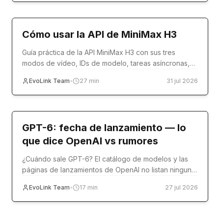
Tutorial
Cómo usar la API de MiniMax H3
Guía práctica de la API MiniMax H3 con sus tres
modos de vídeo, IDs de modelo, tareas asíncronas,
referencias, ejemplos de código y producción.
EvoLink Team
•
27
min
31 jul 2026
model-release
GPT-6: fecha de lanzamiento — lo
que dice OpenAI vs rumores
¿Cuándo sale GPT-6? El catálogo de modelos y las
páginas de lanzamientos de OpenAI no listan ninguna
fecha. Compara el registro oficial con Reddit y
EvoLink Team
•
17
min
27 jul 2026
Polymarket.