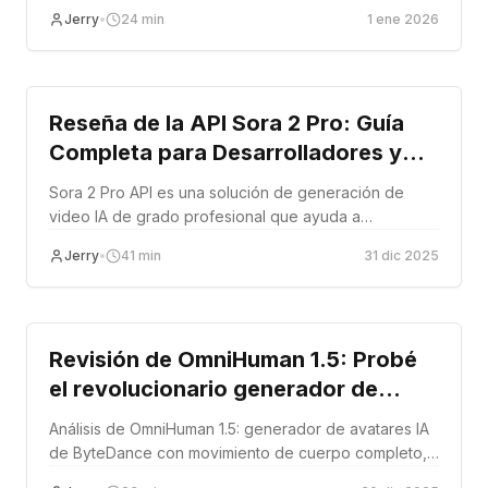
consideraciones de integración para desarrolladores
Jerry
•
24
min
1 ene 2026
en 2026.
Tutorial
Reseña de la API Sora 2 Pro: Guía
Completa para Desarrolladores y
Análisis de Rendimiento (2026)
Sora 2 Pro API es una solución de generación de
video IA de grado profesional que ayuda a
desarrolladores y equipos a crear contenido de texto
Jerry
•
41
min
31 dic 2025
a video e imagen a video de alta calidad con
rendimiento confiable, precios flexibles y APIs REST
Tutorial
listas para producción, ideal para productos SaaS,
automatización de marketing y flujos de contenido
Revisión de OmniHuman 1.5: Probé
escalables.
el revolucionario generador de
avatares de IA de ByteDance
Análisis de OmniHuman 1.5: generador de avatares IA
durante 30 días (guía completa de
de ByteDance con movimiento de cuerpo completo,
2026)
escenas multicarácter y calidad cinematográfica.