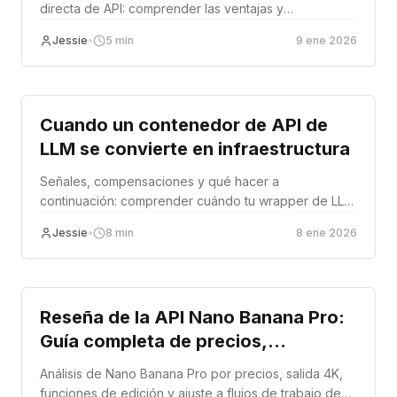
directa de API: comprender las ventajas y
desventajas entre simplicidad y control centralizado.
Jessie
•
5
min
9 ene 2026
Tutorial
Cuando un contenedor de API de
LLM se convierte en infraestructura
Señales, compensaciones y qué hacer a
continuación: comprender cuándo tu wrapper de LLM
ha cruzado la línea hacia infraestructura y qué
Jessie
•
8
min
8 ene 2026
decisiones suelen enfrentar los equipos.
Tutorial
Reseña de la API Nano Banana Pro:
Guía completa de precios,
funciones e integración (2026)
Análisis de Nano Banana Pro por precios, salida 4K,
funciones de edición y ajuste a flujos de trabajo de