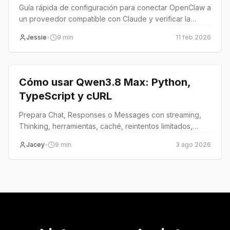
de Usar Claude
Guía rápida de configuración para conectar OpenClaw a
un proveedor compatible con Claude y verificar la
integración.
Jessie
•
9
min
11 feb 2026
Tutorial
Cómo usar Qwen3.8 Max: Python,
TypeScript y cURL
Prepara Chat, Responses o Messages con streaming,
Thinking, herramientas, caché, reintentos limitados,
fallback y pruebas de activación.
Jacey
•
9
min
3 ago 2026