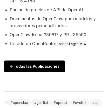
GPT-5.4 Pro
Página de precios de API de OpenAI
Documentos de OpenClaw para modelos y
proveedores personalizados
OpenClaw Issue #36817 y PR #36590
Listado de OpenRouter
openai/gpt-5.4
Todas las Publicaciones
#
openclaw
#
gpt-5.4
#
openai
#
evolink
#
api