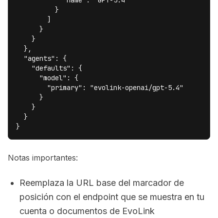
            "name": "GPT-5.4"

          }

        ]

      }

    }

  },

  "agents": {

    "defaults": {

      "model": {

        "primary": "evolink-openai/gpt-5.4"

      }

    }

  }

}
Notas importantes:
Reemplaza la URL base del marcador de
posición con el endpoint que se muestra en tu
cuenta o documentos de EvoLink