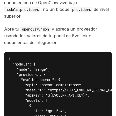
documentada de OpenClaw vive bajo
, no un bloque
de nivel
models.providers
providers
superior.
Abre tu
y agrega un proveedor
openclaw.json
usando los valores de tu panel de EvoLink o
documentos de integración:
{

  "models": {

    "mode": "merge",

    "providers": {

      "evolink-openai": {

        "api": "openai-completions",

        "baseUrl": "https://YOUR_EVOLINK_OPENAI_BASE
        "apiKey": "${EVOLINK_API_KEY}",

        "models": [

          {

            "id": "gpt-5.4",
