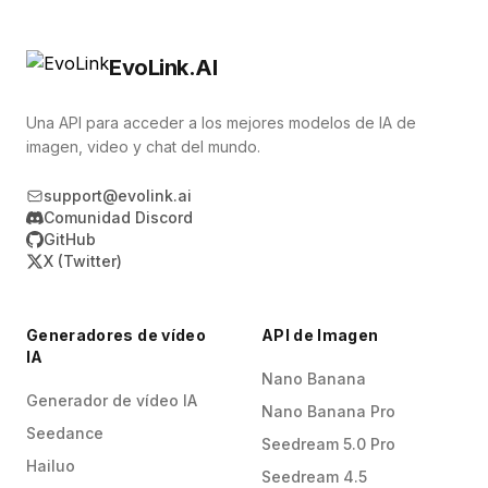
upstream.
completas con sellos líricos. Esto es perfecto
largos.
para las exportaciones de sincronización de
EvoLink.AI
vídeos o aplicaciones, garantizando la calidad
profesional en todos los dispositivos.
Una API para acceder a los mejores modelos de IA de
imagen, video y chat del mundo.
support@evolink.ai
Comunidad Discord
GitHub
X (Twitter)
Generadores de vídeo
API de Imagen
IA
Nano Banana
Generador de vídeo IA
Nano Banana Pro
Seedance
Seedream 5.0 Pro
Hailuo
Seedream 4.5