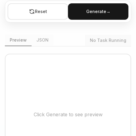
Reset
Generate
→
Preview
JSON
No Task Running
Click Generate to see preview