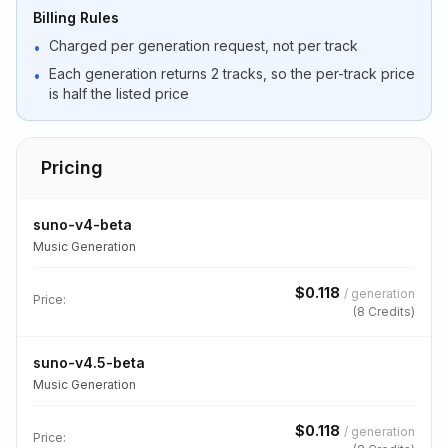
Billing Rules
Charged per generation request, not per track
•
Each generation returns 2 tracks, so the per-track price
•
is half the listed price
Pricing
suno-v4-beta
Music Generation
$
0.118
/
generation
Price:
(
8
Credits)
suno-v4.5-beta
Music Generation
$
0.118
/
generation
Price: