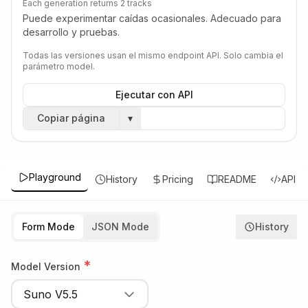
Each generation returns 2 tracks
Puede experimentar caídas ocasionales. Adecuado para
desarrollo y pruebas.
Todas las versiones usan el mismo endpoint API. Solo cambia el
parámetro model.
Ejecutar con API
Copiar página
▾
Playground
History
Pricing
README
API
Form Mode
JSON Mode
History
*
Model Version
Suno V5.5