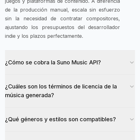
juegos y plataformas de contenido. A diferencia
de la producción manual, escala sin esfuerzo
sin la necesidad de contratar compositores,
ajustando los presupuestos del desarrollador
indie y los plazos perfectamente.
¿Cómo se cobra la Suno Music API?
Utilizamos un modelo de pago por uso puro, sin
¿Cuáles son los términos de licencia de la
suscripciones fijas ni cargos ocultos. Cada
música generada?
solicitud de generación cuesta 8 créditos
(aproximadamente $0.1176) y devuelve 2 pistas,
Los derechos de licencia y uso comercial de la
es decir, 4 créditos por pista. La sección de
¿Qué géneros y estilos son compatibles?
música generada por IA son determinados por
precios de esta página es la fuente de verdad
el proveedor del modelo upstream (Suno).
para los precios públicos actuales.
De EDM y pop a clásico, hip-hop y ambiente,
Recomendamos revisar el Acuerdo de Licencia