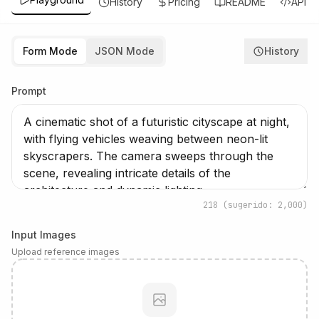
History
Pricing
README
API
Form Mode
JSON Mode
History
Prompt
218
(sugerido: 2,000)
Input Images
Upload reference images