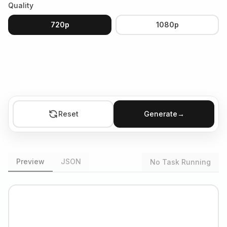
Quality
720p
1080p
Reset
Generate
→
Preview
JSON
No Task Running