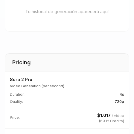
Tu historial de generación aparecerá aquí
Pricing
Sora 2 Pro
Video Generation (per second)
Duration
:
4s
Quality
:
720p
$
1.017
/
video
Price:
(
69.12
Credits)