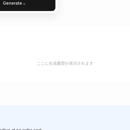
Generate
→
ここに生成履歴が表示されます
ctive at no extra cost