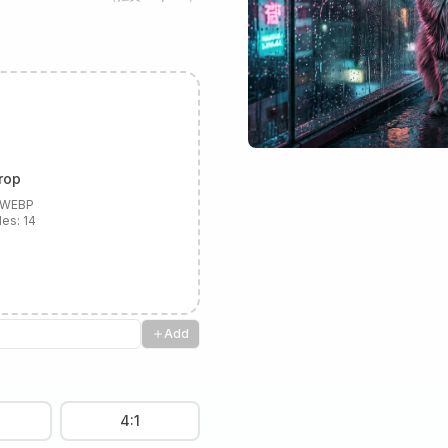
rop
, WEBP
les:
14
Add
4:1