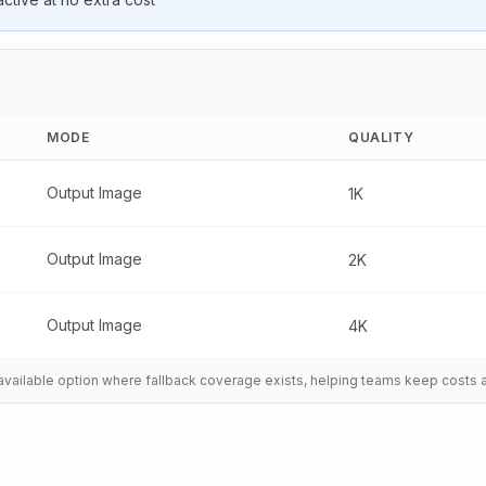
MODE
QUALITY
Output Image
1K
Output Image
2K
Output Image
4K
t available option where fallback coverage exists, helping teams keep costs 