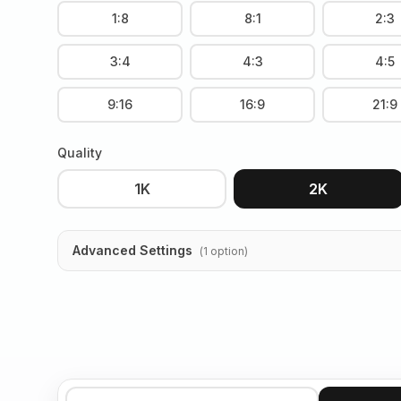
1:8
8:1
2:3
3:4
4:3
4:5
9:16
16:9
21:9
Quality
1K
2K
Advanced Settings
(
1
option
)