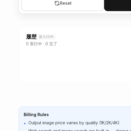
Reset
履歴
最大20件
0
実行中
·
0
完了
Billing Rules
Output image price varies by quality (1K/2K/4K)
•
Web search and image search are built-in — always a