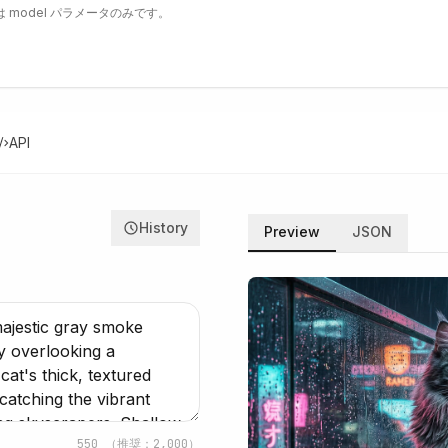
 model パラメータのみです。
API
History
Preview
JSON
550
（推奨：2,000）