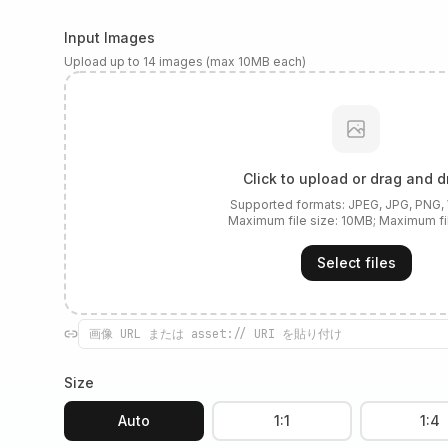
Input Images
Upload up to 14 images (max 10MB each)
Click to upload or drag and d
Supported formats:
JPEG, JPG, PNG
Maximum file size:
10
MB; Maximum fi
Select files
Size
Auto
1:1
1:4