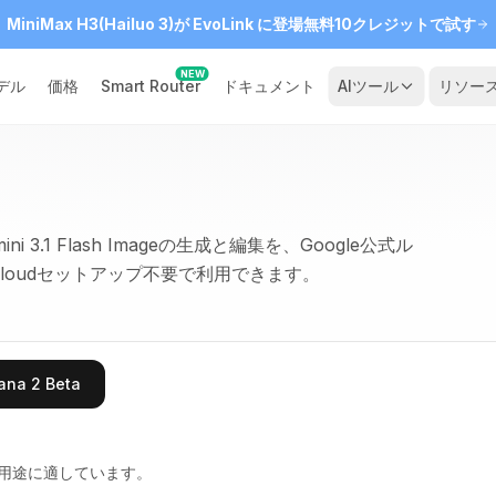
MiniMax H3(Hailuo 3)が EvoLink に登場
無料10クレジットで試す
NEW
デル
価格
Smart Router
ドキュメント
AIツール
リソー
ni 3.1 Flash Imageの生成と編集を、Google公式ル
 Cloudセットアップ不要で利用できます。
ana 2 Beta
用途に適しています。