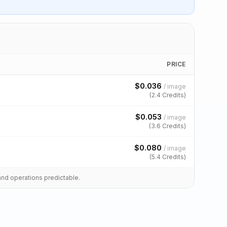
PRICE
$
0.036
/
image
(
2.4
Credits)
$
0.053
/
image
(
3.6
Credits)
$
0.080
/
image
(
5.4
Credits)
and operations predictable.