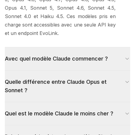
Opus 4.1, Sonnet 5, Sonnet 4.6, Sonnet 4.5,
Sonnet 4.0 et Haiku 4.5. Ces modèles pris en
charge sont accessibles avec une seule API key
et un endpoint EvoLink.
Avec quel modèle Claude commencer ?
Commencez avec Sonnet 5 pour le meilleur
Quelle différence entre Claude Opus et
équilibre quotidien entre intelligence, vitesse et
Sonnet ?
coût — il offre des performances de code et
d'agents de classe Opus à coût équilibré.
Opus est le tier flagship d’Anthropic pour les
Utilisez Opus 4.8 pour les tâches les plus
Quel est le modèle Claude le moins cher ?
tâches les plus difficiles de raisonnement et de
difficiles de coding agents, raisonnement et long
coding. Sonnet est le tier équilibré pour les
context. Escaladez vers Fable 5 uniquement
Claude Haiku 4.5 est la route Claude la moins
workloads de production quotidiens. En routing,
pour les workloads de pointe où le prix