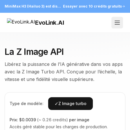
MiniMax H3 (Hailuo 3) est disponible sur EvoLink
Essayer avec 10 crédits gratuits
EvoLink.AI
Open
La Z Image API
Libérez la puissance de l’IA générative dans vos apps
avec la Z Image Turbo API. Conçue pour l’échelle, la
vitesse et une fidélité visuelle supérieure.
✓
Type de modèle:
Z Image turbo
Prix:
$0.0039
(~ 0.26 credits)
per image
Accès géré stable pour les charges de production.