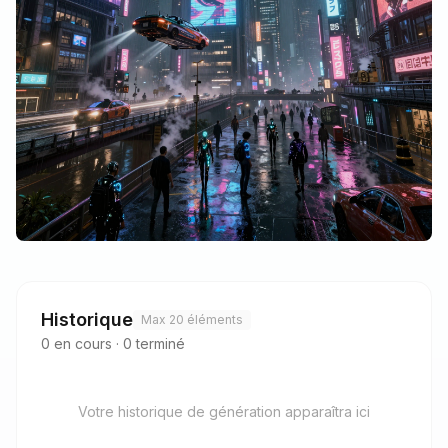
Historique
Max 20 éléments
0
en cours
·
0
terminé
Votre historique de génération apparaîtra ici