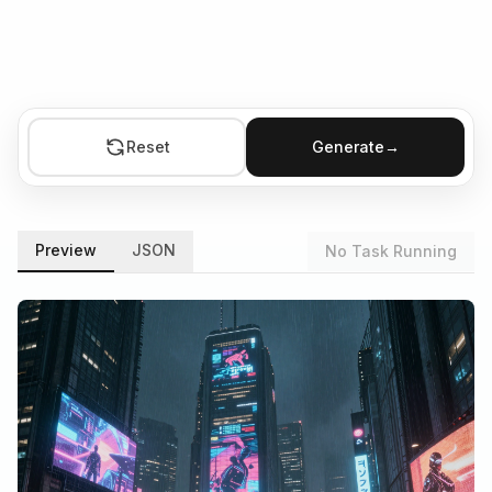
Reset
Generate
→
Preview
JSON
No Task Running