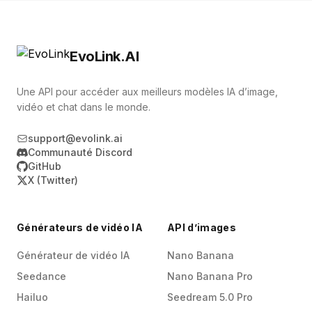
souvent un résultat en 3‑5 secondes. Nous
générer un nombre illimité de variantes alignées
proposons aussi un mode Turbo pour du quasi
sur votre identité visuelle.
temps réel. L’infrastructure auto‑scale et gère
EvoLink.AI
des pics de trafic avec des milliers de requêtes
simultanées, assurant une app réactive même
Une API pour accéder aux meilleurs modèles IA d’image,
en charge.
vidéo et chat dans le monde.
support@evolink.ai
Communauté Discord
GitHub
X (Twitter)
Générateurs de vidéo IA
API d’images
Générateur de vidéo IA
Nano Banana
Seedance
Nano Banana Pro
Hailuo
Seedream 5.0 Pro