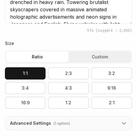
576
(suggéré : 2,000)
Size
Ratio
Custom
1:1
2:3
3:2
3:4
4:3
9:16
16:9
1:2
2:1
Advanced Settings
(
1
option
)