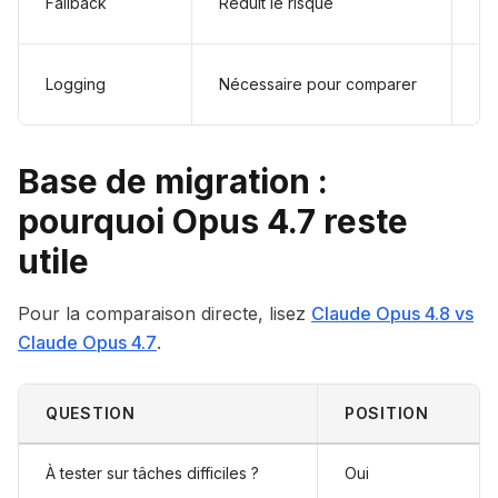
Fallback
Réduit le risque
di
Co
Logging
Nécessaire pour comparer
su
Base de migration :
pourquoi Opus 4.7 reste
utile
Pour la comparaison directe, lisez
Claude Opus 4.8 vs
Claude Opus 4.7
.
QUESTION
POSITION
À tester sur tâches difficiles ?
Oui