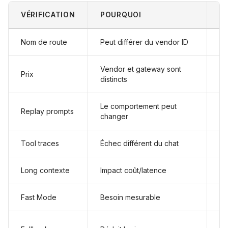
VÉRIFICATION
POURQUOI
C
Nom de route
Peut différer du vendor ID
St
Vendor et gateway sont
Prix
Pr
distincts
Le comportement peut
Replay prompts
Pr
changer
Tool traces
Échec différent du chat
Ou
Long contexte
Impact coût/latence
Pa
Fast Mode
Besoin mesurable
Ca
Op