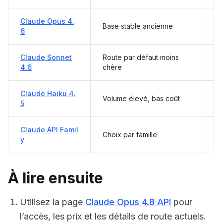
Claude Opus 4.
Base stable ancienne
P
6
Claude Sonnet
Route par défaut moins
P
4.6
chère
Claude Haiku 4.
Pa
Volume élevé, bas coût
5
di
Claude API Famil
Choix par famille
Ne
y
À lire ensuite
Utilisez la page
Claude Opus 4.8 API
pour
l’accès, les prix et les détails de route actuels.