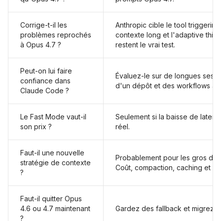
Corrige-t-il les
Anthropic cible le tool triggerin
problèmes reprochés
contexte long et l'adaptive thin
à Opus 4.7 ?
restent le vrai test.
Peut-on lui faire
Évaluez-le sur de longues sessi
confiance dans
d'un dépôt et des workflows ave
Claude Code ?
Le Fast Mode vaut-il
Seulement si la baisse de laten
son prix ?
réel.
Faut-il une nouvelle
Probablement pour les gros dép
stratégie de contexte
Coût, compaction, caching et retr
?
Faut-il quitter Opus
4.6 ou 4.7 maintenant
Gardez des fallback et migrez p
?