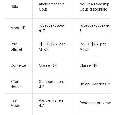
Ancien flagship
Nouveau flagship
Rôle
Opus
Opus disponible
claude-opus-
claude-opus-4-
Model ID
4-7
8
Prix
$5 / $25
par
$5 / $25
par
officiel
MTok
MTok
Contexte
Classe
1M
Classe
1M
Effort
Comportement
high
par défaut
défaut
4.7
Fast
Pas central en
Research preview
Mode
4.7