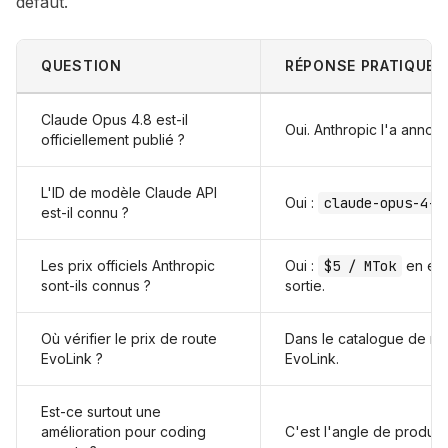
défaut.
QUESTION
RÉPONSE PRATIQUE
Claude Opus 4.8 est-il
Oui. Anthropic l'a annon
officiellement publié ?
L'ID de modèle Claude API
Oui :
claude-opus-4-8
est-il connu ?
Les prix officiels Anthropic
Oui :
$5 / MTok
en ent
sont-ils connus ?
sortie.
Où vérifier le prix de route
Dans le catalogue de modè
EvoLink ?
EvoLink.
Est-ce surtout une
amélioration pour coding
C'est l'angle de productio