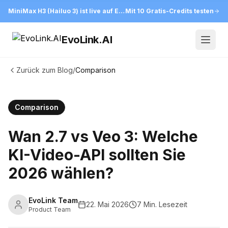
MiniMax H3 (Hailuo 3) ist live auf EvoLink
Mit 10 Gratis-Credits testen
EvoLink.AI
Open
Zurück zum Blog
/
Comparison
Comparison
Wan 2.7 vs Veo 3: Welche
KI-Video-API sollten Sie
2026 wählen?
EvoLink Team
22. Mai 2026
7 Min. Lesezeit
Product Team