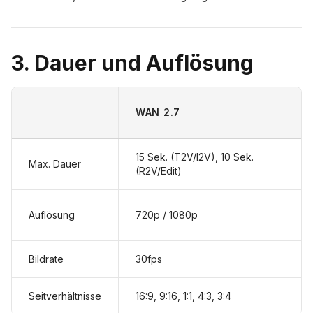
3. Dauer und Auflösung
WAN 2.7
15 Sek. (T2V/I2V), 10 Sek.
Max. Dauer
(R2V/Edit)
B
Auflösung
720p / 1080p
Bildrate
30fps
Seitverhältnisse
16:9, 9:16, 1:1, 4:3, 3:4
1