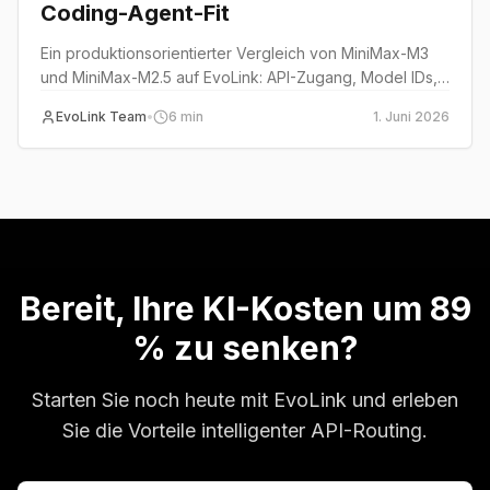
Coding-Agent-Fit
Ein produktionsorientierter Vergleich von MiniMax-M3
und MiniMax-M2.5 auf EvoLink: API-Zugang, Model IDs,
Preisstruktur, Kontext, multimodaler Input, Coding-Agent-
EvoLink Team
•
6
min
1. Juni 2026
Fit und Fallback-Strategie.
Bereit, Ihre KI-Kosten um 89
% zu senken?
Starten Sie noch heute mit EvoLink und erleben
Sie die Vorteile intelligenter API-Routing.