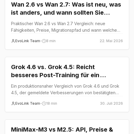
Wan 2.6 vs Wan 2.7: Was ist neu, was
ist anders, und wann sollten Sie
upgraden?
Praktischer Wan 2.6 vs Wan 2.7 Vergleich: neue
Fähigkeiten, Preise, Migrationspfad und wann welche
Version besser passt.
EvoLink Team
•
8
min
22. Mai 2026
Comparison
Grok 4.6 vs. Grok 4.5: Reicht
besseres Post-Training für ein
Upgrade?
Ein produktionsnaher Vergleich von Grok 4.6 und Grok
4.5, der gemeldete Verbesserungen von bestätigten
Fakten trennt und klare Upgrade-Kriterien definiert.
EvoLink Team
•
18
min
30. Juli 2026
Comparison
MiniMax-M3 vs M2.5: API, Preise &