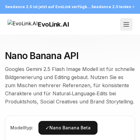
Seedance 2.5 ist jetzt auf EvoLink verfügbar
Seedance 2.5 testen
EvoLink.AI
Open
Nano Banana API
Googles Gemini 2.5 Flash Image Modell ist für schnelle
Bildgenerierung und Editing gebaut. Nutzen Sie es
zum Mischen mehrerer Referenzen, für konsistente
Charaktere und für Natural‑Language‑Edits bei
Produktshots, Social Creatives und Brand Storytelling.
✓
Modelltyp:
Nano Banana Beta