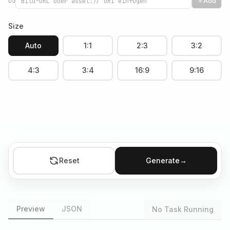
Add
Size
Auto
1:1
2:3
3:2
4:3
3:4
16:9
9:16
Reset
Generate
→
Preview
JSON
No Task Running