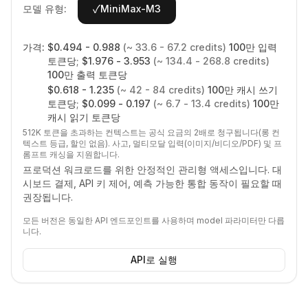
✓
모델 유형:
MiniMax-M3
가격:
$
0.494 - 0.988
(~
33.6 - 67.2
credits)
100만 입력
토큰당
;
$
1.976 - 3.953
(~
134.4 - 268.8
credits)
100만 출력 토큰당
$
0.618 - 1.235
(~
42 - 84
credits)
100만 캐시 쓰기
토큰당
;
$
0.099 - 0.197
(~
6.7 - 13.4
credits)
100만
캐시 읽기 토큰당
512K 토큰을 초과하는 컨텍스트는 공식 요금의 2배로 청구됩니다(롱 컨
텍스트 등급, 할인 없음). 사고, 멀티모달 입력(이미지/비디오/PDF) 및 프
롬프트 캐싱을 지원합니다.
프로덕션 워크로드를 위한 안정적인 관리형 액세스입니다. 대
시보드 결제, API 키 제어, 예측 가능한 통합 동작이 필요할 때
권장됩니다.
모든 버전은 동일한 API 엔드포인트를 사용하며 model 파라미터만 다릅
니다.
API로 실행