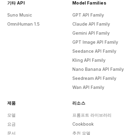
기타 API
Model Families
Suno Music
GPT API Family
OmniHuman 1.5
Claude API Family
Gemini API Family
GPT Image API Family
Seedance API Family
Kling API Family
Nano Banana API Family
Seedream API Family
Wan API Family
제품
리소스
모델
프롬프트 라이브러리
요금
Cookbook
문서
추천 모델