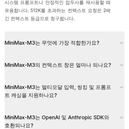
시스템 프롬프트나 안정적인 접두사를 재사용할 때
유용합니다. 512K를 초과하는 컨텍스트 요청은 2배
긴 컨텍스트 등급으로 청구됩니다.
MiniMax-M3는 무엇에 가장 적합한가요?
MiniMax-M3는 약 1M 컨텍스트, 딥 씽킹 및 프롬프
MiniMax-M3의 컨텍스트 창은 얼마나 되나요?
트 캐싱의 이점을 얻는 Coding agents, Claude
Code 스타일 CLI, 리포지토리 Q&A, 멀티모달 이해
MiniMax-M3는 약 1M 토큰의 컨텍스트 창을 지원
(이미지, 비디오, PDF), 연구 워크플로우 및 긴 문서
MiniMax-M3는 멀티모달 입력, 씽킹 및 프롬프
합니다. 최대 512K 컨텍스트 요청은 기본 요율로 청
분석에 적합합니다.
트 캐싱을 지원하나요?
구되며, 해당 임계값을 초과하는 토큰은 2배 긴 컨
텍스트 등급으로 청구됩니다.
예. MiniMax-M3는 텍스트와 함께 이미지, 비디오
MiniMax-M3는 OpenAI 및 Anthropic SDK와
및 PDF 입력을 수락하고, 복잡한 추론을 위한 딥 씽
호환되나요?
킹 모드를 지원하며, 반복되는 접두사가 더 낮은 캐