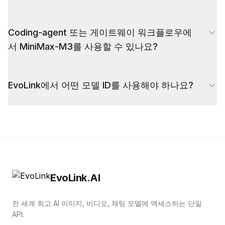
시 읽기 요율로 청구되도록 프롬프트 캐싱을 지원합
예. EvoLink는 OpenAI 호환 엔드포인트
니다.
Coding-agent 또는 게이트웨이 워크플로우에
(/v1/chat/completions)와 Anthropic Messages
서 MiniMax-M3를 사용할 수 있나요?
엔드포인트(/v1/messages) 모두에서 MiniMax-M3
를 제공합니다. 기본 URL을 변경하고 모델을
일반적으로 가능합니다. MiniMax-M3는 네이티브
MiniMax-M3로 설정하여 OpenAI SDK 또는
EvoLink에서 어떤 모델 ID를 사용해야 하나요?
Anthropic Messages 엔드포인트를 제공하므로
Anthropic SDK를 사용하세요.
Claude Code 스타일 CLI 및 에이전트 프레임워크
요청 본문에서 모델 enum `MiniMax-M3`를 사용하
에 바로 적합하며, OpenAI 호환 엔드포인트는 편집
세요. EvoLink가 최적의 공급자를 통해 MiniMax-
기 도구와 내부 에이전트를 커버합니다. 인접한 설
M3 모델로 요청을 라우팅합니다.
정 패턴은
3개 Coding CLI를 위한 하나의 게이트웨
이
및
게이트웨이 vs 직접 API
를 참조하세요.
EvoLink.AI
전 세계 최고 AI 이미지, 비디오, 채팅 모델에 액세스하는 단일
API.