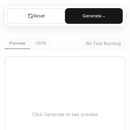
Reset
Generate
→
Preview
JSON
No Task Running
Click Generate to see preview