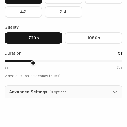
4:3
3:4
Quality
720p
1080p
Duration
5s
2s
15s
Video duration in seconds (2-15s)
Advanced Settings
(
3
options
)