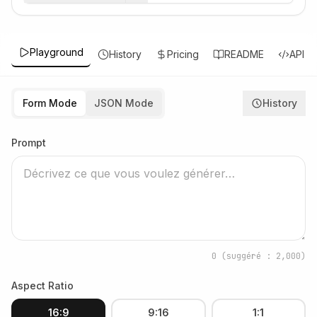
Playground
History
Pricing
README
API
Form Mode
JSON Mode
History
Prompt
0
(suggéré : 2,000)
Aspect Ratio
16:9
9:16
1:1