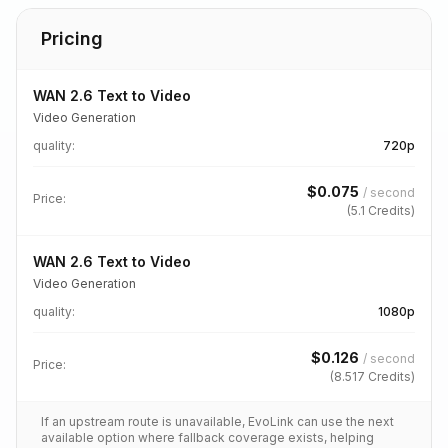
Pricing
WAN 2.6 Text to Video
Video Generation
quality
:
720p
$
0.075
/
second
Price:
(
5.1
Credits)
WAN 2.6 Text to Video
Video Generation
quality
:
1080p
$
0.126
/
second
Price:
(
8.517
Credits)
If an upstream route is unavailable, EvoLink can use the next
available option where fallback coverage exists, helping