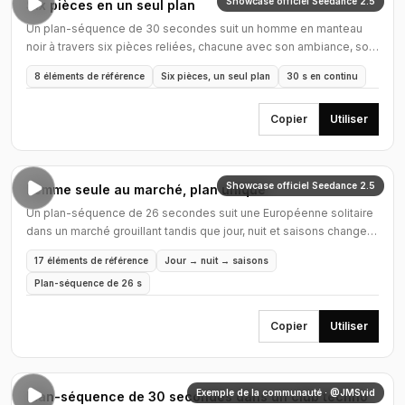
Showcase officiel Seedance 2.5
Six pièces en un seul plan
Un plan-séquence de 30 secondes suit un homme en manteau
noir à travers six pièces reliées, chacune avec son ambiance, son
genre et sa lumière.
8 éléments de référence
Six pièces, un seul plan
30 s en continu
Copier
Utiliser
Showcase officiel Seedance 2.5
Femme seule au marché, plan unique
Un plan-séquence de 26 secondes suit une Européenne solitaire
dans un marché grouillant tandis que jour, nuit et saisons changent
dans le plan.
17 éléments de référence
Jour → nuit → saisons
Plan-séquence de 26 s
Copier
Utiliser
Exemple de la communauté · @JMSvid
Plan-séquence de 30 secondes dans un club techno