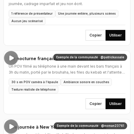
journée, cadrage imparfait et jeu non écrit.
1 référence de présentateur
Une journée entière, plusieurs scènes
Aucun jeu scénarisé
Copier
Utiliser
Exemple de la communauté · @patrickassale
Vie nocturne française à 3h du matin en POV
Un POV filmé au téléphone à une main devant les bars français à
3h du matin, porté par le brouhaha, les files du kebab et l'attente
du Uber plutôt que par une intrigue.
30 s en POV caméra à l'épaule
Ambiance sonore en couches
Texture réaliste de téléphone
Copier
Utiliser
Exemple de la communauté · @noman23761
Une journée à New York filmée par elle-même