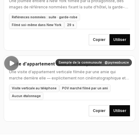
Une journée entière à New York filmée par la protagoniste, des
images de référence nommées fixant la suite d'hôtel, la garde-
robe et les lieux.
Références nommées : suite · garde-robe
Filmé soi-même dans New York
29 s
Copier
Utiliser
Exemple de la communauté · @jaynwabueze
Visite d'appartement filmée au téléphone
Une visite d'appartement verticale filmée par une amie qui
marche derrière elle — explicitement non cinématographique et
sans aucun étalonnage.
Visite verticale au téléphone
POV marché filmé par un ami
Aucun étalonnage
Copier
Utiliser