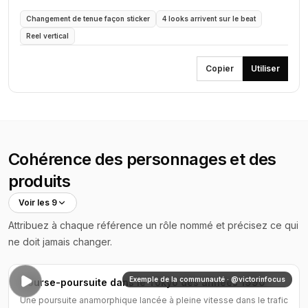
sur le rythme pour remplacer la tenue portée.
Changement de tenue façon sticker
4 looks arrivent sur le beat
Reel vertical
Copier
Utiliser
Cohérence des personnages et des
produits
Voir les 9
Attribuez à chaque référence un rôle nommé et précisez ce qui
ne doit jamais changer.
Exemple de la communauté · @victorinfocus
Course-poursuite dans le Tokyo des années 1990
Une poursuite anamorphique lancée à pleine vitesse dans le trafic