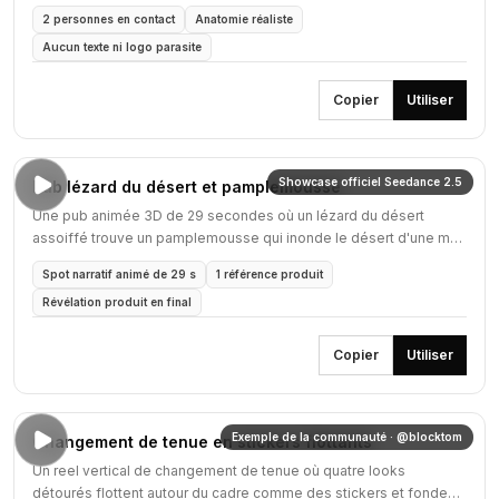
l'image.
2 personnes en contact
Anatomie réaliste
Aucun texte ni logo parasite
Copier
Utiliser
Showcase officiel Seedance 2.5
Pub lézard du désert et pamplemousse
Une pub animée 3D de 29 secondes où un lézard du désert
assoiffé trouve un pamplemousse qui inonde le désert d'une mer
de jus.
Spot narratif animé de 29 s
1 référence produit
Révélation produit en final
Copier
Utiliser
Exemple de la communauté · @blocktom
Changement de tenue en stickers flottants
Un reel vertical de changement de tenue où quatre looks
détourés flottent autour du cadre comme des stickers et fondent