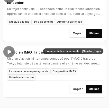
londonien
Un trajet continu de 30 secondes entre un club techno londonien
oppressant et une fin silencieuse dans la rue, avec un paysage
sonore évolutif.
Du club à la rue
30 s en continu
Arc porté par le son
Copier
Utiliser
Exemple de la communauté · @tanabe_fragm
Tokyo en IMAX, la caméra pour protagoniste
Un plan d'action ininterrompu composé pour l'IMAX à travers un
Tokyo futuriste dévasté, où la caméra elle-même est déclarée
protagoniste.
La caméra comme protagoniste
Composition IMAX
Prise ininterrompue
Copier
Utiliser