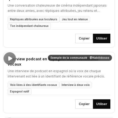
Une conversation chaleureuse de cinéma indépendant japonais
entre deux amies, avec répliques attribuées, jeu retenu et
synchronisation labiale naturelle.
Répliques attribuées aux locuteurs
Jeu tout en retenue
Ton indépendant chaleureux
Copier
Utiliser
Exemple de la communauté · @Nabilidosoo
Interview podcast en espagnol avec identifiants
vocaux
Une interview de podcast en espagnol où la voix de chaque
intervenant est liée à un identifiant de référence vocale précis.
Voix liées à des identifiants vocaux
Interview à deux voix
Espagnol natif
Copier
Utiliser