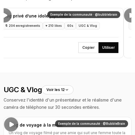
Exemple de la communauté · @bubblebrain
Vlog privé d’une idole japonaise
Due
🔖
204 enregistrements
♥
210 likes
60s
UGC & Vlog
🔖
Copier
Utiliser
UGC & Vlog
Voir les 12
Conservez l'identité d'un présentateur et le réalisme d'une
caméra de téléphone sur 30 secondes entières.
Exemple de la communauté · @BubbleBrain
Vlog de voyage à la main
Un vlog de voyage filmé par une amie qui suit une femme toute la