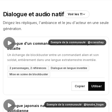
Dialogue et audio natif
Voir les 11
Dirigez les répliques, l'ambiance et le jeu d'acteur en une seule
génération.
Exemple de la communauté · @ozansihay
Dialogue d'un commandant alien sur le champ de
bataille
Un échange de blockbuster entre un commandant alien et son
soldat, entièrement dans une langue extraterrestre inventée.
2 personnages, 2 références
Dialogue en langue inventée
Mise en scène de blockbuster
Copier
Utiliser
Exemple de la communauté · @tanabe_fragm
Dialogue japonais naturel dans une scène de vie
quotidienne