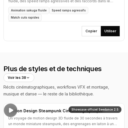
fluide, des speed ramps agressives et des raccords dans le
mouvement rapides.
Animation sakuga fluide
Speed ramps agressifs
Match cuts rapides
Copier
Utiliser
Plus de styles et de techniques
Voir les 38
Récits cinématographiques, workflows VFX et montage,
musique et danse — le reste de la bibliothèque.
Showcase officiel Seedance 2.5
Motion Design Steampunk Cinématographique
Un voyage de motion design 3D fluide de 30 secondes à travers
un monde miniature steampunk, des engrenages en laiton à un