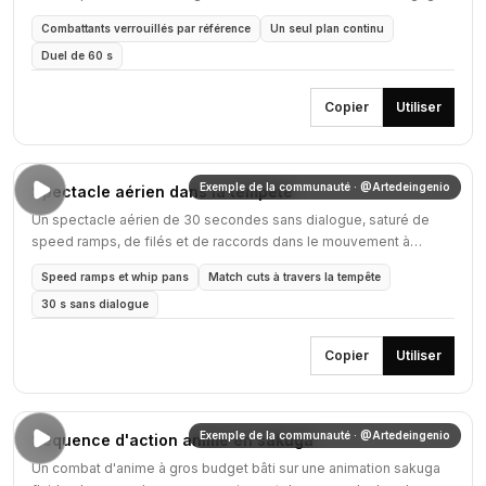
visuel et non les personnages.
Combattants verrouillés par référence
Un seul plan continu
Duel de 60 s
Copier
Utiliser
Exemple de la communauté · @Artedeingenio
Spectacle aérien dans la tempête
Un spectacle aérien de 30 secondes sans dialogue, saturé de
speed ramps, de filés et de raccords dans le mouvement à
travers des nuages d'orage volumétriques.
Speed ramps et whip pans
Match cuts à travers la tempête
30 s sans dialogue
Copier
Utiliser
Exemple de la communauté · @Artedeingenio
Séquence d'action anime en sakuga
Un combat d'anime à gros budget bâti sur une animation sakuga