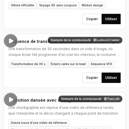
navire mécanique et une lune lumineuse.
Vitrine officielle
Voyage 3D sans coupure
Motion design
Copier
Utiliser
Exemple de la communauté · @LudovicCreator
Séquence de transformation de la sorcière électrique
Une transformation de 30 secondes dans un vide d'orage, où
chaque éclair fait progresser d'un cran les cheveux, le costume et
le pouvoir du personnage.
Transformation de 30 s
Éclairs calés sur le beat
Séquence VFX
Copier
Utiliser
Exemple de la communauté · @TanLuAI
Transition dansée avec changement de scène
Une chorégraphie est reprise d'une vidéo de référence tandis
que l'interprète et le décor changent à chaque point de transition.
Danse issue d'une vidéo de référence