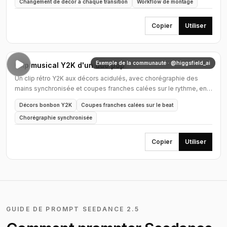
Changement de décor à chaque transition
Workflow de montage
Copier
Utiliser
Exemple de la communauté · @higgsfield_ai
Clip musical Y2K d'un duo pop
Un clip rétro Y2K aux décors acidulés, avec chorégraphie des
mains synchronisée et coupes franches calées sur le rythme, en
qualité de production moderne.
Décors bonbon Y2K
Coupes franches calées sur le beat
Chorégraphie synchronisée
Copier
Utiliser
GUIDE DE PROMPT SEEDANCE 2.5