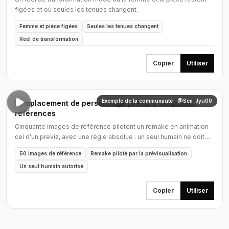
figées et où seules les tenues changent.
Femme et pièce figées
Seules les tenues changent
Reel de transformation
Copier
Utiliser
Exemple de la communauté · @Sen_Jyu00
Remplacement de personnage previz à cinquante
références
Cinquante images de référence pilotent un remake en animation
cel d'un previz, avec une règle absolue : un seul humain ne doit
jamais apparaître à l'écran.
50 images de référence
Remake piloté par la prévisualisation
Un seul humain autorisé
Copier
Utiliser