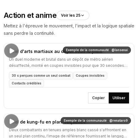
Action et anime
Voir les 25
Mettez à l'épreuve le mouvement, l'impact et la logique spatiale
sans perdre la continuité.
Exemple de la communauté · @lansenai
Duel d'arts martiaux au dépôt sous la pluie
Un duel moderne et brutal dans un dépôt de métro aérien
désaffecté, monté en coupes invisibles pour que 30 secondes
de combat se lisent comme un plan unique.
30 s perçues comme un seul combat
Coupes invisibles
Contacts crédibles
Copier
Utiliser
Exemple de la communauté · @renataro9
Duel de kung-fu en plan-séquence
Deux combattants en tenues amples blanc cassé s'affrontent en
un seul plan continu, l'image de référence fournissant le langage