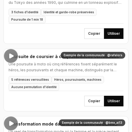
du Tokyo des années 1990, qui culmine en un tonneau explosif
auquel la motarde échappe de justesse.
3 fiches d'identité
Identité et garde-robe préservées
Poursuite de 1 min 18
Copier
Utiliser
Exemple de la communauté · @rafalors
Poursuite de coursier à cinq références verrouillées
Une poursuite à moto où cinq références fixent séparément le
héros, les poursuivants et chaque machine, distingués par la
couleur de leurs feux.
5 références verrouillées
Héros, poursuivants, machines
Aucune permutation d'identité
Copier
Utiliser
Exemple de la communauté · @bmx_ai13
Transformation mode dans les sanitaires du bureau
Un reel de transformation mode où la femme et la pièce restent