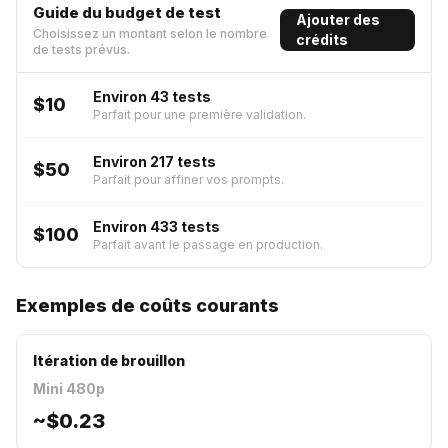
Guide du budget de test
Ajouter des
Choisissez un montant selon le nombre
crédits
de tests prévus.
Environ 43 tests
$10
Parfait pour une première validation.
Environ 217 tests
$50
Parfait pour affiner vos prompts.
Environ 433 tests
$100
Parfait avant le passage en production.
Exemples de coûts courants
Itération de brouillon
Mini 480p
~
$0.23