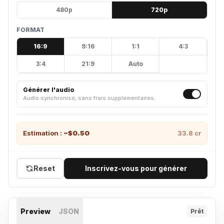
480p
720p
FORMAT
16:9
9:16
1:1
4:3
3:4
21:9
Auto
Générer l'audio
Audio synchronisé, sans frais supplémentaires.
Estimation :
~$
0.50
33.8
cr
Reset
Inscrivez-vous pour générer
Preview
JSON
Prêt