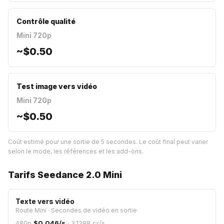
Contrôle qualité
Mini 720p
~
$0.50
Test image vers vidéo
Mini 720p
~
$0.50
Coût estimé pour une sortie de 5 secondes. Le coût final peut varier
selon le mode, les références et les add-ons.
Tarifs Seedance 2.0 Mini
Texte vers vidéo
Route Mini
·
Secondes de vidéo en sortie
480p
$
0.046
/s
·
3.1388
cr/s