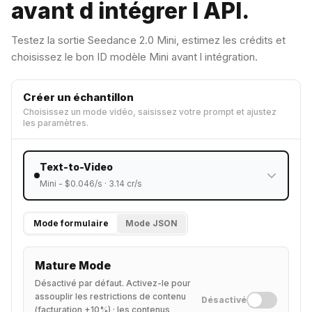
avant d intégrer l API.
Testez la sortie Seedance 2.0 Mini, estimez les crédits et
choisissez le bon ID modèle Mini avant l intégration.
Créer un échantillon
Choisissez un mode vidéo, saisissez votre prompt et ajustez
les paramètres.
Text-to-Video
Mini
- $
0.046
/s ·
3.14
cr/s
Mode formulaire
Mode JSON
Mature Mode
Désactivé par défaut. Activez-le pour
assouplir les restrictions de contenu
Désactivé
(facturation +10%) ; les contenus