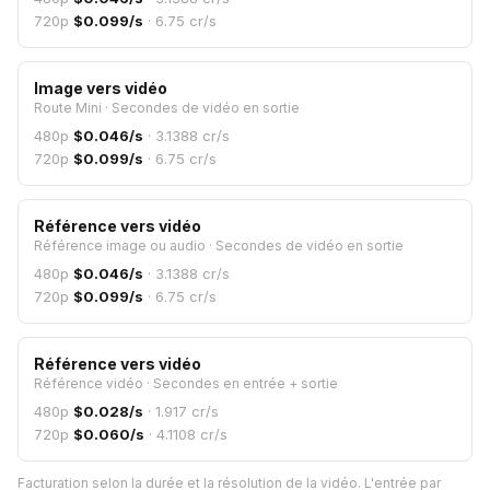
720p
$
0.099
/s
·
6.75
cr/s
Image vers vidéo
Route Mini
·
Secondes de vidéo en sortie
480p
$
0.046
/s
·
3.1388
cr/s
720p
$
0.099
/s
·
6.75
cr/s
Référence vers vidéo
Référence image ou audio
·
Secondes de vidéo en sortie
480p
$
0.046
/s
·
3.1388
cr/s
720p
$
0.099
/s
·
6.75
cr/s
Référence vers vidéo
Référence vidéo
·
Secondes en entrée + sortie
480p
$
0.028
/s
·
1.917
cr/s
720p
$
0.060
/s
·
4.1108
cr/s
Facturation selon la durée et la résolution de la vidéo. L'entrée par