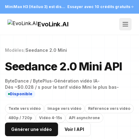
MiniMax H3 (Hailuo 3) est disponible sur EvoLink
Essayer avec 10 crédits gratuits
EvoLink.AI
Open
Modèles
/
Seedance 2.0 Mini
Seedance 2.0 Mini API
ByteDance / BytePlus
-
Génération vidéo IA
-
Dès ~$0.028 / s pour le tarif vidéo Mini le plus bas
-
Disponible
Texte vers vidéo
Image vers vidéo
Référence vers vidéo
480p / 720p
Vidéo 4-15s
API asynchrone
Générer une vidéo
Voir l API