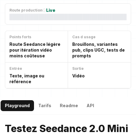
Live
Route production
Points forts
Cas d usage
Route Seedance légère
Brouillons, variantes
pour itération vidéo
pub, clips UGC, tests de
moins coûteuse
prompts
Entrée
Sortie
Texte, image ou
Vidéo
référence
Playground
Tarifs
Readme
API
Testez Seedance 2.0 Mini