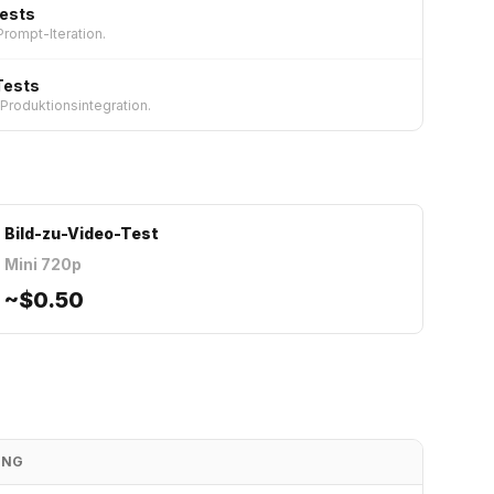
Tests
 Prompt-Iteration.
Tests
 Produktionsintegration.
Bild-zu-Video-Test
Mini 720p
~
$0.50
UNG