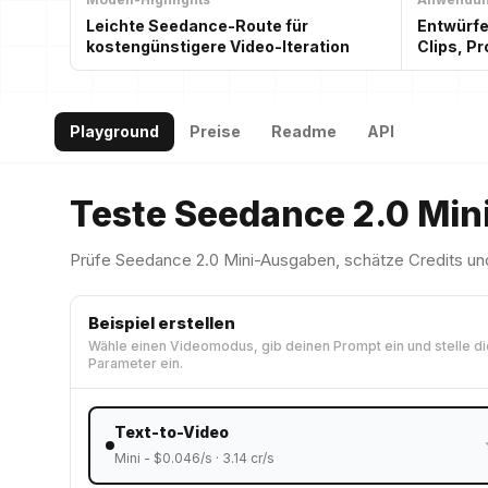
Leichte Seedance-Route für
Entwürfe
kostengünstigere Video-Iteration
Clips, P
Playground
Preise
Readme
API
Teste Seedance 2.0 Mini,
Prüfe Seedance 2.0 Mini-Ausgaben, schätze Credits und
Beispiel erstellen
Wähle einen Videomodus, gib deinen Prompt ein und stelle di
Parameter ein.
Text-to-Video
Mini
- $
0.046
/s ·
3.14
cr/s