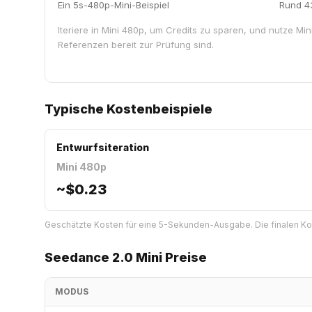
Ein 5s-480p-Mini-Beispiel
Rund 43
Iteriere in Mini 480p, um Credits zu sparen, und nutze M
Referenzen bereit zur Prüfung sind.
Typische Kostenbeispiele
Entwurfsiteration
Mini 480p
~
$0.23
Geschätzte Kosten für eine 5-Sekunden-Ausgabe. Die finalen Ko
Seedance 2.0 Mini Preise
MODUS