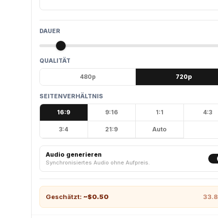
DAUER
QUALITÄT
480p
720p
SEITENVERHÄLTNIS
16:9
9:16
1:1
4:3
3:4
21:9
Auto
Audio generieren
Synchronisiertes Audio ohne Aufpreis.
Geschätzt:
~$
0.50
33.8