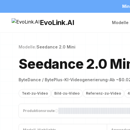
Min
EvoLink.AI
Modelle
Modelle
/
Seedance 2.0 Mini
Seedance 2.0 Min
ByteDance / BytePlus
-
KI-Videogenerierung
-
Ab ~$0.02
Text-zu-Video
Bild-zu-Video
Referenz-zu-Video
4
Produktionsroute
Modell-Highlights
Anwendun