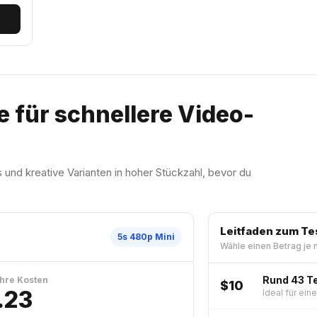
e für schnellere Video-
und kreative Varianten in hoher Stückzahl, bevor du
Leitfaden zum T
5s 480p Mini
Wähle einen Betrag je 
Rund 43 T
hre Kosten
$10
.23
Ideal für ein