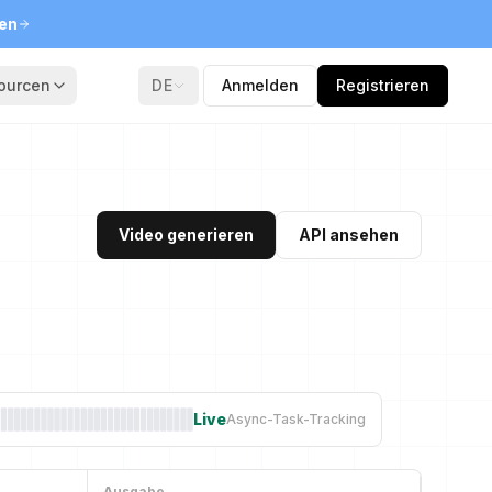
ten
ourcen
DE
Anmelden
Registrieren
Video generieren
API ansehen
Live
Async-Task-Tracking
Ausgabe