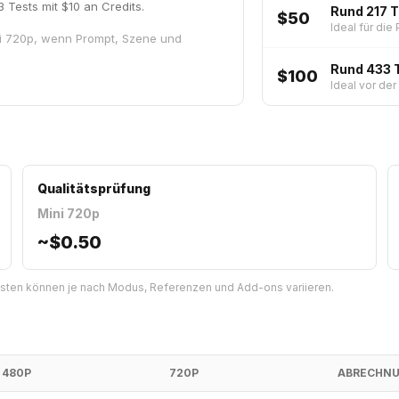
 Tests mit $10 an Credits.
Rund 217 
$50
Ideal für die
ini 720p, wenn Prompt, Szene und
Rund 433 
$100
Ideal vor der
Qualitätsprüfung
Mini 720p
~
$0.50
sten können je nach Modus, Referenzen und Add-ons variieren.
480P
720P
ABRECHN