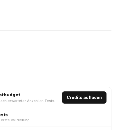
estbudget
Credits aufladen
nach erwarteter Anzahl an Tests.
ests
e erste Validierung.