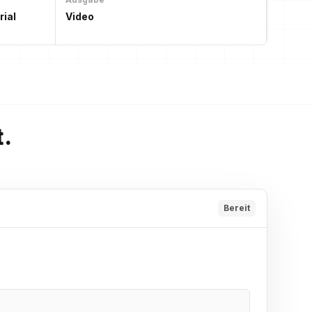
rial
Video
t.
Bereit