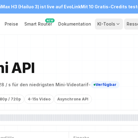
iMax H3 (Hailuo 3) ist live auf EvoLink
Mit 10 Gratis-Credits tes
NEW
Preise
Smart Router
Dokumentation
KI-Tools
Ress
i API
8 / s für den niedrigsten Mini-Videotarif
-
Verfügbar
80p / 720p
4-15s Video
Asynchrone API
gsfälle
Eingabe