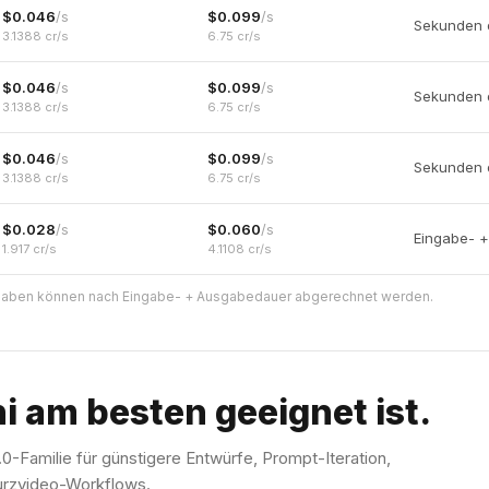
$
0.046
/s
$
0.099
/s
Sekunden 
3.1388
cr/s
6.75
cr/s
$
0.046
/s
$
0.099
/s
Sekunden 
3.1388
cr/s
6.75
cr/s
$
0.046
/s
$
0.099
/s
Sekunden 
3.1388
cr/s
6.75
cr/s
$
0.028
/s
$
0.060
/s
Eingabe- 
1.917
cr/s
4.1108
cr/s
gaben können nach Eingabe- + Ausgabedauer abgerechnet werden.
 am besten geeignet ist.
0-Familie für günstigere Entwürfe, Prompt-Iteration,
urzvideo-Workflows.