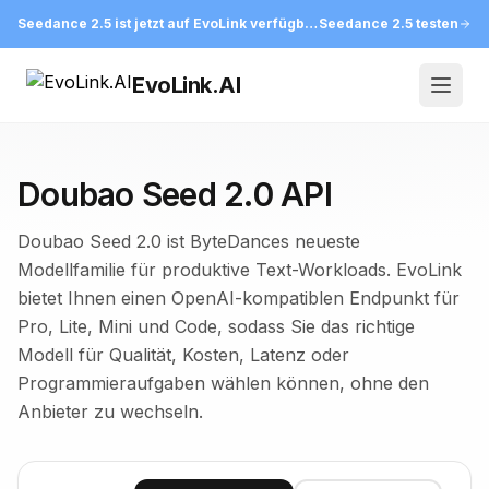
Seedance 2.5 ist jetzt auf EvoLink verfügbar
Seedance 2.5 testen
EvoLink.AI
Open
Doubao Seed 2.0 API
Doubao Seed 2.0 ist ByteDances neueste
Modellfamilie für produktive Text-Workloads. EvoLink
bietet Ihnen einen OpenAI-kompatiblen Endpunkt für
Pro, Lite, Mini und Code, sodass Sie das richtige
Modell für Qualität, Kosten, Latenz oder
Programmieraufgaben wählen können, ohne den
Anbieter zu wechseln.