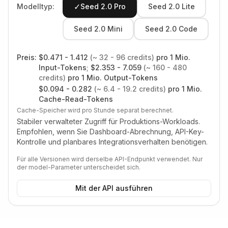
✓
Modelltyp:
Seed 2.0 Pro
Seed 2.0 Lite
Seed 2.0 Mini
Seed 2.0 Code
Preis:
$
0.471 - 1.412
(~
32 - 96
credits)
pro 1 Mio.
Input-Tokens
;
$
2.353 - 7.059
(~
160 - 480
credits)
pro 1 Mio. Output-Tokens
$
0.094 - 0.282
(~
6.4 - 19.2
credits)
pro 1 Mio.
Cache-Read-Tokens
Cache-Speicher wird pro Stunde separat berechnet.
Stabiler verwalteter Zugriff für Produktions-Workloads.
Empfohlen, wenn Sie Dashboard-Abrechnung, API-Key-
Kontrolle und planbares Integrationsverhalten benötigen.
Für alle Versionen wird derselbe API-Endpunkt verwendet. Nur
der model-Parameter unterscheidet sich.
Mit der API ausführen