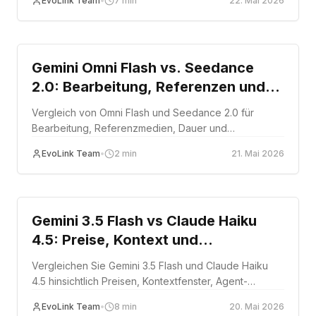
EvoLink Team
•
7
min
22. Mai 2026
Comparison
Gemini Omni Flash vs. Seedance
2.0: Bearbeitung, Referenzen und
API-Einsatz
Vergleich von Omni Flash und Seedance 2.0 für
Bearbeitung, Referenzmedien, Dauer und
Produktionsrouting.
EvoLink Team
•
2
min
21. Mai 2026
Comparison
Gemini 3.5 Flash vs Claude Haiku
4.5: Preise, Kontext und
Produktions-Routing
Vergleichen Sie Gemini 3.5 Flash und Claude Haiku
4.5 hinsichtlich Preisen, Kontextfenster, Agent-
Fähigkeiten und Produktionstauglichkeit, um das
EvoLink Team
•
8
min
20. Mai 2026
passende kosteneffiziente Modell zu wählen.