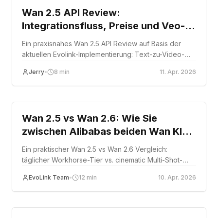
Wan 2.5 API Review:
Integrationsfluss, Preise und Veo-3-
Vergleich
Ein praxisnahes Wan 2.5 API Review auf Basis der
aktuellen Evolink-Implementierung: Text-zu-Video-
und Bild-zu-Video-Workflows, Preise,
Jerry
•
8
min
11. Apr. 2026
Integrationshinweise und wann Wan 2.5 weiterhin die
bessere Wahl gegenüber schwereren Videomodellen
Comparison
bleibt.
Wan 2.5 vs Wan 2.6: Wie Sie
zwischen Alibabas beiden Wan KI-
Video-Generatoren wählen
Ein praktischer Wan 2.5 vs Wan 2.6 Vergleich:
täglicher Workhorse-Tier vs. cinematic Multi-Shot-
Tier, wann Wan 2.6 Flash einsetzen, und ein klarer
EvoLink Team
•
12
min
10. Apr. 2026
Entscheidungsbaum für die Wahl der richtigen Wan
API für Ihren Workload.
Comparison