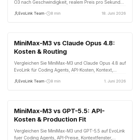
O3 nach Geschwindigkeit, realem Preis pro Sekunde,
Auflösung, Audio, Referenzen und Bearbeitung,
EvoLink Team
•
8
min
18. Juni 2026
inklusive einer Produktions-Routing-Strategie auf
EvoLink.
Comparison
MiniMax-M3 vs Claude Opus 4.8:
Kosten & Routing
Vergleichen Sie MiniMax-M3 und Claude Opus 4.8 auf
EvoLink für Coding Agents, API-Kosten, Kontext,
Anthropic Messages, multimodale Eingaben und
EvoLink Team
•
8
min
1. Juni 2026
Production Routing.
Comparison
MiniMax-M3 vs GPT-5.5: API-
Kosten & Production Fit
Vergleichen Sie MiniMax-M3 und GPT-5.5 auf EvoLink
fuer Coding Agents, API-Preise, Kontextfenster,