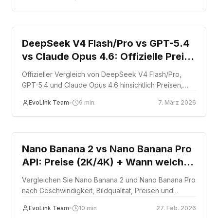
Comparison
DeepSeek V4 Flash/Pro vs GPT-5.4
vs Claude Opus 4.6: Offizielle Preise
und Leistungsvergleich
Offizieller Vergleich von DeepSeek V4 Flash/Pro,
GPT-5.4 und Claude Opus 4.6 hinsichtlich Preisen,
Kontext, Ausgabelimits und praktischer
EvoLink Team
•
9
min
7. März 2026
Modellauswahl.
Comparison
Nano Banana 2 vs Nano Banana Pro
API: Preise (2K/4K) + Wann welches
Modell nutzen (2026)
Vergleichen Sie Nano Banana 2 und Nano Banana Pro
nach Geschwindigkeit, Bildqualität, Preisen und
Workflow-Eignung.
EvoLink Team
•
10
min
27. Feb. 2026