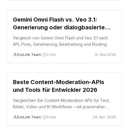
Comparison
Gemini Omni Flash vs. Veo 3.1:
Generierung oder dialogbasierte
Bearbeitung?
Vergleich von Gemini Omni Flash und Veo 3.1 nach
API, Preis, Generierung, Bearbeitung und Routing.
EvoLink Team
•
2
min
12. Mai 2026
Comparison
Beste Content-Moderation-APIs
und Tools für Entwickler 2026
Vergleichen Sie Content-Moderation-APIs für Text,
Bilder, Video und KI-Workflows – mit praxisnaher
Orientierungshilfe für die Wahl des passenden
EvoLink Team
•
9
min
29. Apr. 2026
Moderation-Stacks.
Comparison