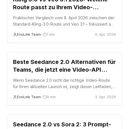
Route passt zu Ihrem Video-
Workflow?
Praktischer Vergleich vom 8. April 2026 zwischen der
Standard-Kling-3.0-Route und Veo 3.1 – fokussiert auf
Clip-Dauer, Audio-Workflow und Produktionseignung.
EvoLink Team
•
1
min
6. Apr. 2026
Comparison
Beste Seedance 2.0 Alternativen für
Teams, die jetzt eine Video-API
brauchen
Wenn Seedance 2.0 nicht die richtige Video-Route
für Ihren aktuellen Launch ist, zeigt dieser Leitfaden,
wann Sie stattdessen Sora 2 oder Kling 3.0 wählen
EvoLink Team
•
9
min
2. Apr. 2026
sollten.
Comparison
Seedance 2.0 vs Sora 2: 3 Prompt-