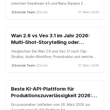
zwischen Seedream 4.5 und Nano Banana 2
basierend auf dokumentierten Bearbeitungs-
EvoLink Team
•
5
min
27. März 2026
Workflows, Preisstruktur und Produktionstauglichkeit.
Comparison
Wan 2.6 vs Veo 3.1 im Jahr 2026:
Multi-Shot-Storytelling oder
Szenenerweiterung?
Vergleichen Sie Wan 2.6 und Veo 3.1 nach Clip-
Struktur, Audio-Workflow, Preisstruktur und welche
Videoproduktionsmuster jede Route am besten
EvoLink Team
•
5
min
27. März 2026
unterstützt.
Comparison
Beste KI-API-Plattform für
Produktionszuverlässigkeit 2026:
Was wirklich zählt
Ein praxisnaher Leitfaden vom 26. März 2026 zur
Auswahl einer KI-API-Plattform für