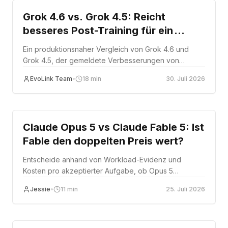
Grok 4.6 vs. Grok 4.5: Reicht
besseres Post-Training für ein
Upgrade?
Ein produktionsnaher Vergleich von Grok 4.6 und
Grok 4.5, der gemeldete Verbesserungen von
bestätigten Fakten trennt und klare Upgrade-Kriterien
EvoLink Team
•
18
min
30. Juli 2026
definiert.
Comparison
Claude Opus 5 vs Claude Fable 5: Ist
Fable den doppelten Preis wert?
Entscheide anhand von Workload-Evidenz und
Kosten pro akzeptierter Aufgabe, ob Opus 5
Standard, Fable 5 Eskalation oder beide kombiniert
Jessie
•
11
min
25. Juli 2026
werden.
Comparison