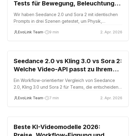
Tests für Bewegung, Beleuchtung
und Realismus
Wir haben Seedance 2.0 und Sora 2 mit identischen
Prompts in drei Szenen getestet, um Physik,
Bewegung, Beleuchtung, Charakter-Rendering und
EvoLink Team
•
9
min
2. Apr. 2026
Audioverhalten zu vergleichen.
Comparison
Seedance 2.0 vs Kling 3.0 vs Sora 2:
Welche Video-API passt zu Ihrem
Workflow?
Ein Workflow-orientierter Vergleich von Seedance
2.0, Kling 3.0 und Sora 2 für Teams, die entscheiden,
welches Videomodell zu ihrem tatsächlichen
EvoLink Team
•
7
min
2. Apr. 2026
Produktionsmuster passt.
Comparison
Beste KI-Videomodelle 2026:
Preise, Workflow-Eignung und