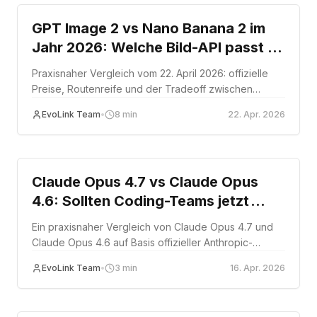
GPT Image 2 vs Nano Banana 2 im
Jahr 2026: Welche Bild-API passt zu
Ihrem Workflow?
Praxisnaher Vergleich vom 22. April 2026: offizielle
Preise, Routenreife und der Tradeoff zwischen
OpenAIs neuester Bildroute und Googles
EvoLink Team
•
8
min
22. Apr. 2026
produktionsreifem Bildmodell.
Comparison
Claude Opus 4.7 vs Claude Opus
4.6: Sollten Coding-Teams jetzt
migrieren?
Ein praxisnaher Vergleich von Claude Opus 4.7 und
Claude Opus 4.6 auf Basis offizieller Anthropic-
Ankuendigung, Preis- und Migrationsdokumentation.
EvoLink Team
•
3
min
16. Apr. 2026
Comparison