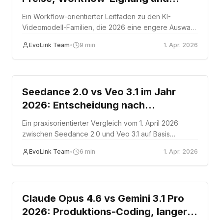
welche man in die engere Wahl
Ein Workflow-orientierter Leitfaden zu den KI-
nehmen sollte
Videomodell-Familien, die 2026 eine engere Auswahl
verdienen, mit Preisstruktur und Produktionseignung.
EvoLink Team
•
9
min
1. Apr. 2026
Comparison
Seedance 2.0 vs Veo 3.1 im Jahr
2026: Entscheidung nach
Referenzkontrolle, Cliplänge und
Ein praxisorientierter Vergleich vom 1. April 2026
Audio-Workflow
zwischen Seedance 2.0 und Veo 3.1 auf Basis
dokumentierter Cliplimits, Eingabesteuerung und
EvoLink Team
•
6
min
1. Apr. 2026
Workflow-Unterschiede.
Comparison
Claude Opus 4.6 vs Gemini 3.1 Pro
2026: Produktions-Coding, langer