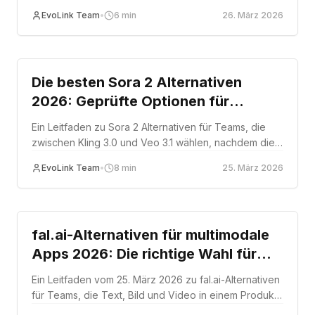
mit Fokus auf API-Format, Abrechnungsverhalten,
EvoLink Team
•
6
min
26. März 2026
asynchrone Ausführung und Workflow-Eignung.
Comparison
Die besten Sora 2 Alternativen
2026: Geprüfte Optionen für
niedrigere Kosten, längere Clips und
Ein Leitfaden zu Sora 2 Alternativen für Teams, die
nativen Sound
zwischen Kling 3.0 und Veo 3.1 wählen, nachdem die
Einstellung angekündigt wurde.
EvoLink Team
•
8
min
25. März 2026
Comparison
fal.ai-Alternativen für multimodale
Apps 2026: Die richtige Wahl für
Text, Bild und Video
Ein Leitfaden vom 25. März 2026 zu fal.ai-Alternativen
für Teams, die Text, Bild und Video in einem Produkt-
Workflow benötigen.