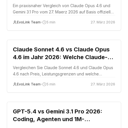
Kontext und Kosten
Ein praxisnaher Vergleich von Claude Opus 4.6 und
Gemini 3.1 Pro vom 27. Maerz 2026 auf Basis offizieller
Benchmarks, Kontextfenster und Preisdaten.
EvoLink Team
•
5
min
27. März 2026
Comparison
Claude Sonnet 4.6 vs Claude Opus
4.6 im Jahr 2026: Welche Claude-
Route sollten Teams nutzen?
Vergleichen Sie Claude Sonnet 4.6 und Claude Opus
4.6 nach Preis, Leistungsgrenzen und welche
Workloads auf Sonnet bleiben oder zu Opus
EvoLink Team
•
5
min
27. März 2026
eskalieren sollten.
Comparison
GPT-5.4 vs Gemini 3.1 Pro 2026:
Coding, Agenten und 1M-
Kontextfenster