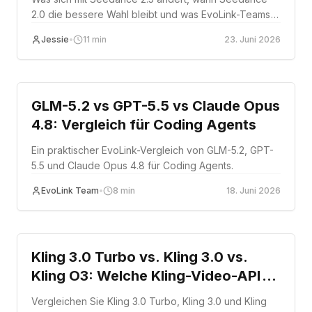
2.0 die bessere Wahl bleibt und was EvoLink-Teams
vor einem Upgrade produktiver Video-Workflows
Jessie
•
11
min
23. Juni 2026
prüfen sollten.
Comparison
GLM-5.2 vs GPT-5.5 vs Claude Opus
4.8: Vergleich für Coding Agents
Ein praktischer EvoLink-Vergleich von GLM-5.2, GPT-
5.5 und Claude Opus 4.8 für Coding Agents.
EvoLink Team
•
8
min
18. Juni 2026
Comparison
Kling 3.0 Turbo vs. Kling 3.0 vs.
Kling O3: Welche Kling-Video-API
sollten Sie nutzen?
Vergleichen Sie Kling 3.0 Turbo, Kling 3.0 und Kling