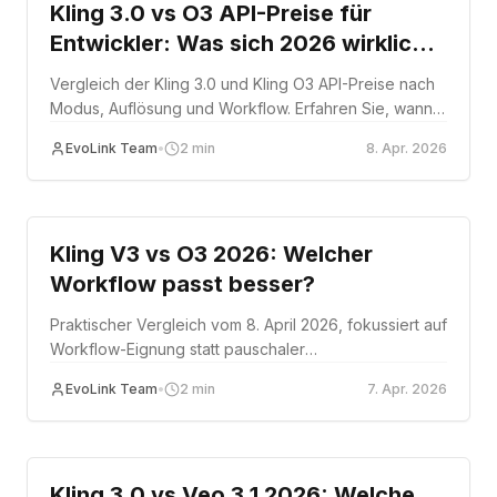
Kling 3.0 vs O3 API-Preise für
Entwickler: Was sich 2026 wirklich
ändert
Vergleich der Kling 3.0 und Kling O3 API-Preise nach
Modus, Auflösung und Workflow. Erfahren Sie, wann
beide Routen gleich kosten, wann O3 teurer wird und
EvoLink Team
•
2
min
8. Apr. 2026
wie Sie genauer budgetieren.
Comparison
Kling V3 vs O3 2026: Welcher
Workflow passt besser?
Praktischer Vergleich vom 8. April 2026, fokussiert auf
Workflow-Eignung statt pauschaler
Siegererklärungen.
EvoLink Team
•
2
min
7. Apr. 2026
Comparison
Kling 3.0 vs Veo 3.1 2026: Welche