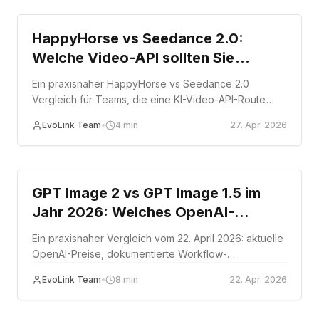
HappyHorse vs Seedance 2.0:
Welche Video-API sollten Sie
testen?
Ein praxisnaher HappyHorse vs Seedance 2.0
Vergleich für Teams, die eine KI-Video-API-Route
wählen.
EvoLink Team
•
4
min
27. Apr. 2026
Comparison
GPT Image 2 vs GPT Image 1.5 im
Jahr 2026: Welches OpenAI-
Bildmodell sollten Sie verwenden?
Ein praxisnaher Vergleich vom 22. April 2026: aktuelle
OpenAI-Preise, dokumentierte Workflow-
Unterschiede und der richtige Zeitpunkt für den
EvoLink Team
•
8
min
22. Apr. 2026
Wechsel zwischen GPT Image 2 und GPT Image 1.5.
Comparison