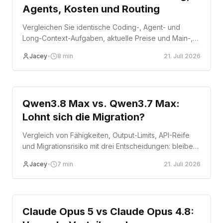
Agents, Kosten und Routing
Vergleichen Sie identische Coding-, Agent- und
Long-Context-Aufgaben, aktuelle Preise und Main-,
Challenger- und Fallback-Rollen.
Jacey
•
8
min
21. Juli 2026
Comparison
Qwen3.8 Max vs. Qwen3.7 Max:
Lohnt sich die Migration?
Vergleich von Fähigkeiten, Output-Limits, API-Reife
und Migrationsrisiko mit drei Entscheidungen: bleiben,
Canary oder vollständig migrieren.
Jacey
•
7
min
21. Juli 2026
Comparison
Claude Opus 5 vs Claude Opus 4.8: