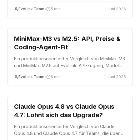
Endpoint-Fit, multimodale Eingaben und Production
EvoLink Team
•
5
min
1. Juni 2026
Routing.
Comparison
MiniMax-M3 vs M2.5: API, Preise &
Coding-Agent-Fit
Ein produktionsorientierter Vergleich von MiniMax-M3
und MiniMax-M2.5 auf EvoLink: API-Zugang, Model
IDs, Preisstruktur, Kontext, multimodaler Input, Coding-
EvoLink Team
•
6
min
1. Juni 2026
Agent-Fit und Fallback-Strategie.
Comparison
Claude Opus 4.8 vs Claude Opus
4.7: Lohnt sich das Upgrade?
Ein produktionsorientierter Vergleich von Claude
Opus 4.8 und Claude Opus 4.7 für Teams, die über