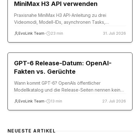
MiniMax H3 API verwenden
Praxisnahe MiniMax H3 API-Anleitung zu drei
Videomodi, Modell-IDs, asynchronen Tasks,
Referenzmedien, Codebeispielen, Fehlern und
EvoLink Team
•
23
min
31. Juli 2026
Produktion.
model-release
GPT-6 Release-Datum: OpenAI-
Fakten vs. Gerüchte
Wann kommt GPT-6? OpenAIs öffentlicher
Modellkatalog und die Release-Seiten nennen kein
Datum. Offizielle Quellen im Abgleich mit Reddit,
EvoLink Team
•
13
min
27. Juli 2026
Polymarket & Co.
NEUESTE ARTIKEL
Comparison