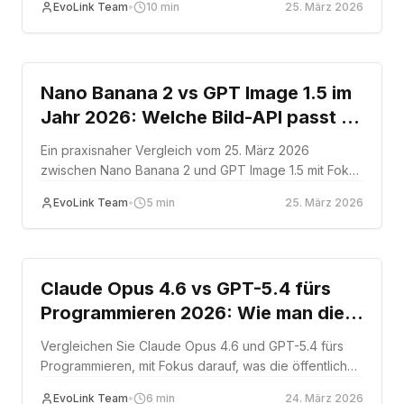
EvoLink Team
•
10
min
25. März 2026
Comparison
Nano Banana 2 vs GPT Image 1.5 im
Jahr 2026: Welche Bild-API passt zu
Ihrem Workflow?
Ein praxisnaher Vergleich vom 25. März 2026
zwischen Nano Banana 2 und GPT Image 1.5 mit Fokus
auf dokumentierte Funktionen, Preisstruktur und
EvoLink Team
•
5
min
25. März 2026
Workflow-Eignung.
Comparison
Claude Opus 4.6 vs GPT-5.4 fürs
Programmieren 2026: Wie man die
öffentlichen Benchmarks richtig
Vergleichen Sie Claude Opus 4.6 und GPT-5.4 fürs
liest
Programmieren, mit Fokus darauf, was die öffentlichen
Benchmarks wirklich belegen.
EvoLink Team
•
6
min
24. März 2026