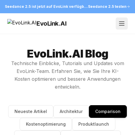
Seedance 2.5 ist jetzt auf EvoLink verfügbar
Seedance 2.5 testen
EvoLink.AI
Open
EvoLink.AI Blog
Technische Einblicke, Tutorials und Updates vom
EvoLink-Team. Erfahren Sie, wie Sie Ihre KI-
Kosten optimieren und bessere Anwendungen
entwickeln.
Neueste Artikel
Architektur
Comparison
Kostenoptimierung
Produktlaunch