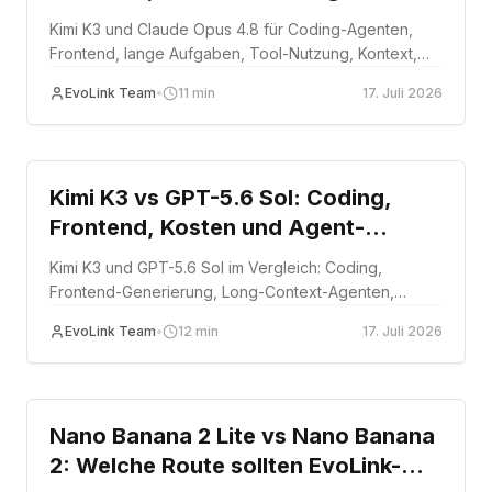
Zuverlässigkeit
Kimi K3 und Claude Opus 4.8 für Coding-Agenten,
Frontend, lange Aufgaben, Tool-Nutzung, Kontext,
Kosten und Produktionsrouting auf EvoLink
EvoLink Team
•
11
min
17. Juli 2026
vergleichen.
Comparison
Kimi K3 vs GPT-5.6 Sol: Coding,
Frontend, Kosten und Agent-
Routing
Kimi K3 und GPT-5.6 Sol im Vergleich: Coding,
Frontend-Generierung, Long-Context-Agenten,
Token-Effizienz und Kosten pro erfolgreicher
EvoLink Team
•
12
min
17. Juli 2026
Aufgabe auf EvoLink.
Comparison
Nano Banana 2 Lite vs Nano Banana
2: Welche Route sollten EvoLink-