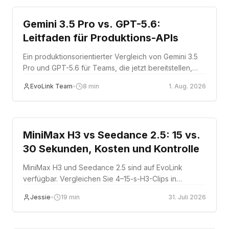
Gemini 3.5 Pro vs. GPT-5.6:
Leitfaden für Produktions-APIs
Ein produktionsorientierter Vergleich von Gemini 3.5
Pro und GPT-5.6 für Teams, die jetzt bereitstellen,
warten oder einen risikoarmen Wechsel vorbereiten.
EvoLink Team
•
8
min
1. Aug. 2026
Comparison
MiniMax H3 vs Seedance 2.5: 15 vs.
30 Sekunden, Kosten und Kontrolle
MiniMax H3 und Seedance 2.5 sind auf EvoLink
verfügbar. Vergleichen Sie 4–15-s-H3-Clips in
768p/2K mit 30-s-Seedance-Szenen, Kontrolle und
Jessie
•
19
min
31. Juli 2026
Kosten.
Comparison