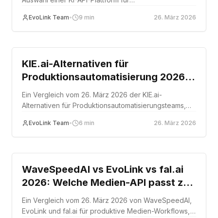
Produktionszuverlässigkeit durch Vergleich von
EvoLink Team
•
9
min
26. März 2026
Failover-Verhalten, Status-Transparenz, SLA-
Optionen und Integrationsaufwand.
Comparison
KIE.ai-Alternativen für
Produktionsautomatisierung 2026:
API-Format, asynchroner Ablauf
Ein Vergleich vom 26. März 2026 der KIE.ai-
und Stabilität
Alternativen für Produktionsautomatisierungsteams,
die zwischen benutzerdefinierten APIs, OpenAI-
EvoLink Team
•
6
min
26. März 2026
kompatiblen Gateways und
Modellausführungsplattformen entscheiden.
Comparison
WaveSpeedAI vs EvoLink vs fal.ai
2026: Welche Medien-API passt zu
Produktionsteams?
Ein Vergleich vom 26. März 2026 von WaveSpeedAI,
EvoLink und fal.ai für produktive Medien-Workflows,