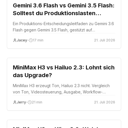
Gemini 3.6 Flash vs Gemini 3.5 Flash:
Solltest du Produktionslasten
migrieren?
Ein Produktions-Entscheidungsleitfaden zu Gemini 3.6
Flash gegen Gemini 3.5 Flash, gestützt auf
Preisanalyse und 216 API-Testaufrufe.
Jacey
•
17
min
21. Juli 2026
Comparison
MiniMax H3 vs Hailuo 2.3: Lohnt sich
das Upgrade?
MiniMax H3 erzeugt Ton, Hailuo 2.3 nicht. Vergleich
von Ton, Videosteuerung, Ausgabe, Workflow-
Eignung, Kosten und Migrationsrisiko – damit Sie
Jerry
•
21
min
21. Juli 2026
wissen, ob sich der Wechsel für Ihr Team rechnet.
Comparison