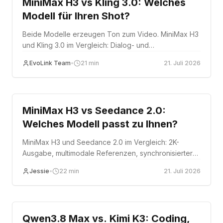
MiniMax H3 vs Kling 3.0: Welches
Modell für Ihren Shot?
Beide Modelle erzeugen Ton zum Video. MiniMax H3
und Kling 3.0 im Vergleich: Dialog- und
Lippensynchron-Qualität, Bewegung, Auflösung,
EvoLink Team
•
21
min
21. Juli 2026
Multi-Shot-Steuerung und was ein fertiger Clip
wirklich kostet.
Comparison
MiniMax H3 vs Seedance 2.0:
Welches Modell passt zu Ihnen?
MiniMax H3 und Seedance 2.0 im Vergleich: 2K-
Ausgabe, multimodale Referenzen, synchronisierter
Ton, Modellstufen, Kosten pro akzeptiertem Clip und
Jessie
•
22
min
21. Juli 2026
Eignung für die Produktion.
Comparison
Qwen3.8 Max vs. Kimi K3: Coding,