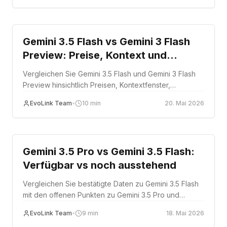
Comparison
Gemini 3.5 Flash vs Gemini 3 Flash
Preview: Preise, Kontext und
Migrationsanleitung
Vergleichen Sie Gemini 3.5 Flash und Gemini 3 Flash
Preview hinsichtlich Preisen, Kontextfenster,
Ausgabelimits und Produktionsreife, um den richtigen
EvoLink Team
•
10
min
20. Mai 2026
Migrationszeitpunkt zu bestimmen.
Comparison
Gemini 3.5 Pro vs Gemini 3.5 Flash:
Verfügbar vs noch ausstehend
Vergleichen Sie bestätigte Daten zu Gemini 3.5 Flash
mit den offenen Punkten zu Gemini 3.5 Pro und
wählen Sie die passende verfügbare EvoLink-Route.
EvoLink Team
•
9
min
18. Mai 2026