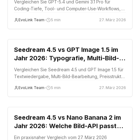
Vergleichen Sie GPT-5.4 und Gemini 3.1 Pro für
Coding-Tiefe, Tool- und Computer-Use-Workflows,
Long-Context-Abwägungen und API-Preise.
EvoLink Team
•
5
min
27. März 2026
Comparison
Seedream 4.5 vs GPT Image 1.5 im
Jahr 2026: Typografie, Multi-Bild-
Bearbeitung und Preisstruktur
Vergleichen Sie Seedream 4.5 und GPT Image 1.5 für
Textwiedergabe, Multi-Bild-Bearbeitung, Preisstruktur
und welche Produktions-Workflows jede API am
EvoLink Team
•
5
min
27. März 2026
besten bedient.
Comparison
Seedream 4.5 vs Nano Banana 2 im
Jahr 2026: Welche Bild-API passt
besser zur Produktfotografie?
Ein praxisnaher Vergleich vom 27. März 2026