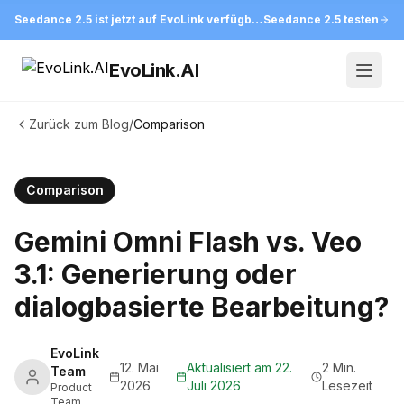
Seedance 2.5 ist jetzt auf EvoLink verfügbar
Seedance 2.5 testen
EvoLink.AI
Open
Zurück zum Blog
/
Comparison
Comparison
Gemini Omni Flash vs. Veo
3.1: Generierung oder
dialogbasierte Bearbeitung?
EvoLink
12. Mai
Aktualisiert am
22.
2 Min.
Team
2026
Juli 2026
Lesezeit
Product
Team