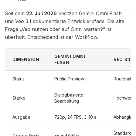
Seit dem
22. Juli 2026
besitzen Gemini Omni Flash
und Veo 3.1 dokumentierte Entwicklerpfade. Die alte
Frage „Veo nutzen oder auf Omni warten?“ ist
überholt. Entscheidend ist der Workflow.
GEMINI OMNI
DIMENSION
VEO 3.1
FLASH
Status
Public Preview
Routenabh
Dialogbasierte
Stärke
Hochwertig
Bearbeitung
Ausgabe
720p, 24 FPS, 3–10 s
Abhängig v
Standard ab