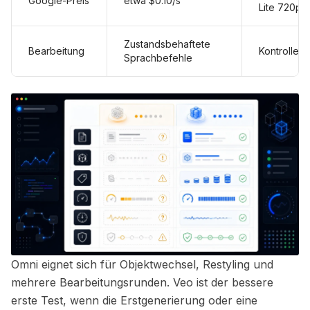
Google-Preis
etwa $0.10/s
Lite 720p 
Zustandsbehaftete
Bearbeitung
Kontrollen 
Sprachbefehle
Omni eignet sich für Objektwechsel, Restyling und
mehrere Bearbeitungsrunden. Veo ist der bessere
erste Test, wenn die Erstgenerierung oder eine