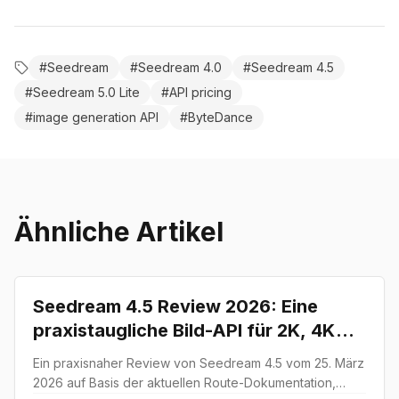
#
Seedream
#
Seedream 4.0
#
Seedream 4.5
#
Seedream 5.0 Lite
#
API pricing
#
image generation API
#
ByteDance
Ähnliche Artikel
guide
Seedream 4.5 Review 2026: Eine
praxistaugliche Bild-API für 2K, 4K
und Multi-Image-Bearbeitung
Ein praxisnaher Review von Seedream 4.5 vom 25. März
2026 auf Basis der aktuellen Route-Dokumentation,