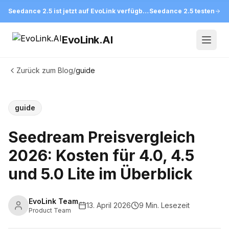
Seedance 2.5 ist jetzt auf EvoLink verfügbar
Seedance 2.5 testen
EvoLink.AI
Open
Zurück zum Blog
/
guide
guide
Seedream Preisvergleich
2026: Kosten für 4.0, 4.5
und 5.0 Lite im Überblick
EvoLink Team
13. April 2026
9 Min. Lesezeit
Product Team