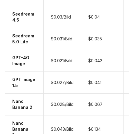
Seedream
4
$0.03/Bild
$0.04
4.5
T
Seedream
K
$0.031/Bild
$0.035
5.0 Lite
S
GPT-4O
O
$0.021/Bild
$0.042
Image
v
GPT Image
H
$0.027/Bild
$0.041
1.5
O
Nano
G
$0.028/Bild
$0.067
Banana 2
G
Nano
P
Banana
$0.043/Bild
$0.134
h