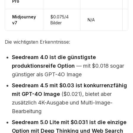
Pro
Midjourney
$0.075/4
K
N/A
v7
Bilder
E
Die wichtigsten Erkenntnisse:
Seedream 4.0 ist die günstigste
produktionsreife Option
— mit $0.018 sogar
günstiger als GPT-4O Image
Seedream 4.5 mit $0.03 ist konkurrenzfähig
mit GPT-4O Image
($0.021), bietet aber
zusätzlich 4K-Ausgabe und Multi-Image-
Bearbeitung
Seedream 5.0 Lite mit $0.031 ist die einzige
Option mit Deep Thinking und Web Search