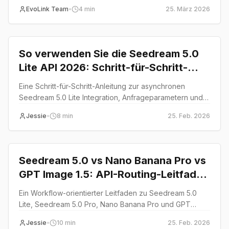
einschließlich 2K/4K-Ausgabe, Multi-Image-Input und
EvoLink Team
•
4
min
25. März 2026
asynchroner Auslieferung.
guide
So verwenden Sie die Seedream 5.0
Lite API 2026: Schritt-für-Schritt-
Integration mit EvoLink (Asynchroner
Eine Schritt-für-Schritt-Anleitung zur asynchronen
Workflow)
Seedream 5.0 Lite Integration, Anfrageparametern und
Produktionstipps.
Jessie
•
8
min
25. Feb. 2026
guide
Seedream 5.0 vs Nano Banana Pro vs
GPT Image 1.5: API-Routing-Leitfaden
2026
Ein Workflow-orientierter Leitfaden zu Seedream 5.0
Lite, Seedream 5.0 Pro, Nano Banana Pro und GPT
Image 1.5 für API-Builder.
Jessie
•
10
min
25. Feb. 2026