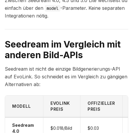
Zwischen Seedream 4.0, 4.5 und 5.0 Lite wechselst du
einfach über den
-Parameter. Keine separaten
model
Integrationen nötig.
Seedream im Vergleich mit
anderen Bild-APIs
Seedream ist nicht die einzige Bildgenerierungs-API
auf EvoLink. So schneidet es im Vergleich zu gängigen
Alternativen ab:
EVOLINK
OFFIZIELLER
MODELL
A
PREIS
PREIS
Seedream
M
$0.018/Bild
$0.03
4.0
n