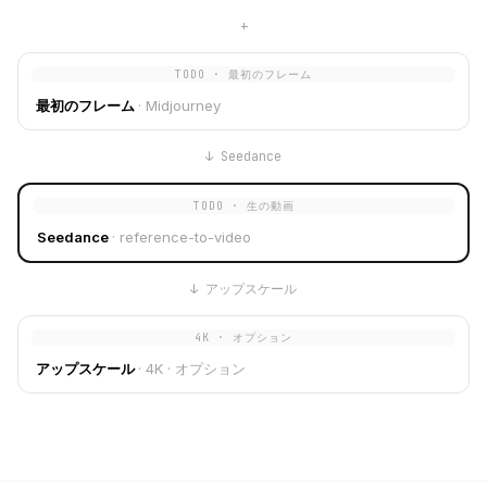
+
TODO · 最初のフレーム
最初のフレーム
·
Midjourney
↓
Seedance
TODO · 生の動画
Seedance
·
reference-to-video
↓
アップスケール
4K · オプション
アップスケール
·
4K · オプション