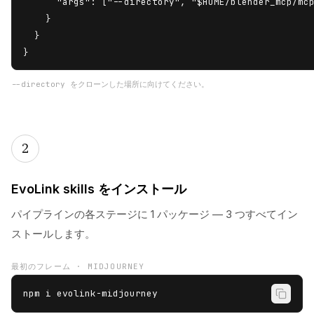
      "args": ["--directory", "$HOME/blender_mcp/mcp
    }

  }

}
--directory をクローンした場所に向けてください。
2
EvoLink skills をインストール
パイプラインの各ステージに 1 パッケージ — 3 つすべてイン
ストールします。
最初のフレーム · MIDJOURNEY
npm i evolink-midjourney