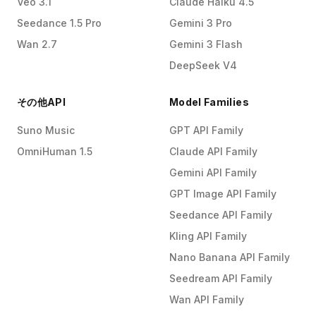
Veo 3.1
Claude Haiku 4.5
Seedance 1.5 Pro
Gemini 3 Pro
Wan 2.7
Gemini 3 Flash
DeepSeek V4
その他API
Model Families
Suno Music
GPT API Family
OmniHuman 1.5
Claude API Family
Gemini API Family
GPT Image API Family
Seedance API Family
Kling API Family
Nano Banana API Family
Seedream API Family
Wan API Family