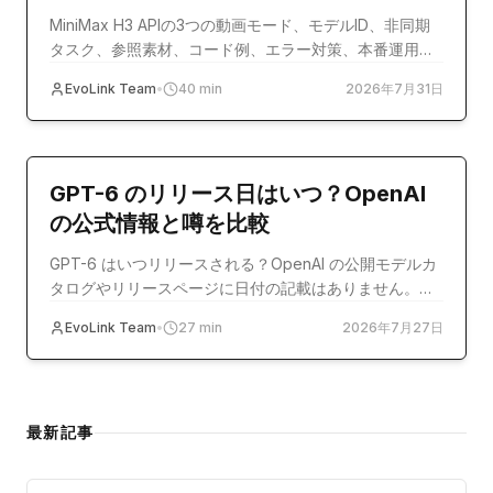
MiniMax H3 APIの3つの動画モード、モデルID、非同期
タスク、参照素材、コード例、エラー対策、本番運用を
解説する実践ガイドです。
EvoLink Team
•
40
min
2026年7月31日
model-release
GPT-6 のリリース日はいつ？OpenAI
の公式情報と噂を比較
GPT-6 はいつリリースされる？OpenAI の公開モデルカ
タログやリリースページに日付の記載はありません。公
式記録と Reddit、Polymarket などの報道を照合しま
EvoLink Team
•
27
min
2026年7月27日
す。
最新記事
比較