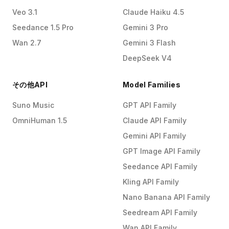
Veo 3.1
Claude Haiku 4.5
Seedance 1.5 Pro
Gemini 3 Pro
Wan 2.7
Gemini 3 Flash
DeepSeek V4
その他API
Model Families
Suno Music
GPT API Family
OmniHuman 1.5
Claude API Family
Gemini API Family
GPT Image API Family
Seedance API Family
Kling API Family
Nano Banana API Family
Seedream API Family
Wan API Family