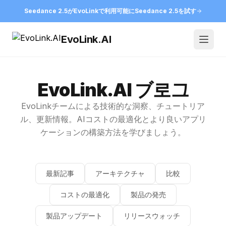
Seedance 2.5がEvoLinkで利用可能に
Seedance 2.5を試す
EvoLink.AI
Open
EvoLink.AI ブ로그
EvoLinkチームによる技術的な洞察、チュートリア
ル、更新情報。AIコストの最適化とより良いアプリ
ケーションの構築方法を学びましょう。
最新記事
アーキテクチャ
比較
コストの最適化
製品の発売
製品アップデート
リリースウォッチ