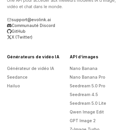
Une API pour accéder aux meilleurs modèles IA d’image,
vidéo et chat dans le monde.
support@evolink.ai
Communauté Discord
GitHub
X (Twitter)
Générateurs de vidéo IA
API d’images
Générateur de vidéo IA
Nano Banana
Seedance
Nano Banana Pro
Hailuo
Seedream 5.0 Pro
Seedream 4.5
Seedream 5.0 Lite
Qwen Image Edit
GPT Image 2
Z-Image Turbo