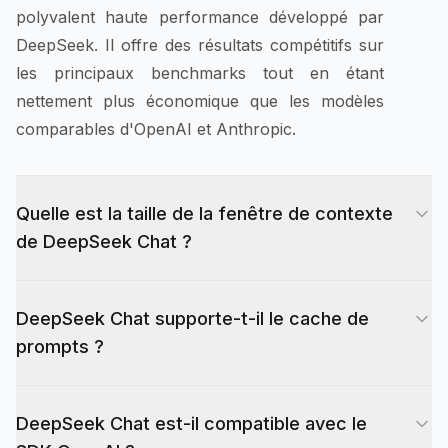
polyvalent haute performance développé par
DeepSeek. Il offre des résultats compétitifs sur
les principaux benchmarks tout en étant
nettement plus économique que les modèles
comparables d'OpenAI et Anthropic.
Quelle est la taille de la fenêtre de contexte
de DeepSeek Chat ?
DeepSeek Chat supporte une fenêtre de
DeepSeek Chat supporte-t-il le cache de
contexte de 128K tokens, permettant de traiter
prompts ?
de longs documents, de vastes fichiers de code
et des conversations multi-tours complexes en
Oui. DeepSeek Chat supporte le cache de
une seule requête.
DeepSeek Chat est-il compatible avec le
prompts, qui réduit les coûts lorsque vous