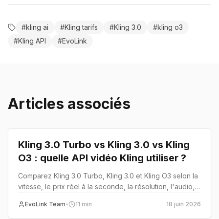
#
kling ai
#
Kling tarifs
#
Kling 3.0
#
kling o3
#
Kling API
#
EvoLink
Articles associés
Comparison
Kling 3.0 Turbo vs Kling 3.0 vs Kling
O3 : quelle API vidéo Kling utiliser ?
Comparez Kling 3.0 Turbo, Kling 3.0 et Kling O3 selon la
vitesse, le prix réel à la seconde, la résolution, l'audio,
les références et le montage, avec une stratégie de
EvoLink Team
•
11
min
18 juin 2026
routage en production sur EvoLink.
Comparison