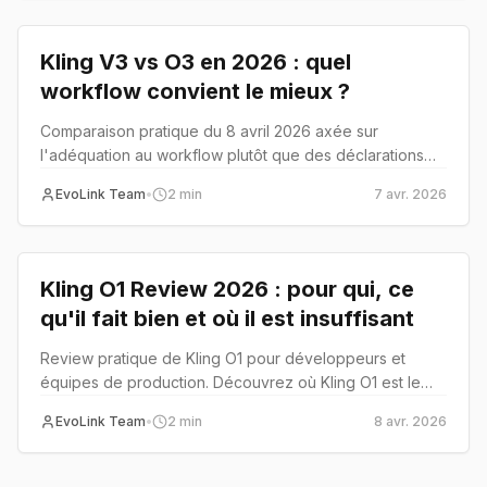
Kling V3 vs O3 en 2026 : quel
workflow convient le mieux ?
Comparaison pratique du 8 avril 2026 axée sur
l'adéquation au workflow plutôt que des déclarations
de gagnant.
EvoLink Team
•
2
min
7 avr. 2026
Review
Kling O1 Review 2026 : pour qui, ce
qu'il fait bien et où il est insuffisant
Review pratique de Kling O1 pour développeurs et
équipes de production. Découvrez où Kling O1 est le
plus fort, comment il se compare à Kling 3.0 et O3, et
EvoLink Team
•
2
min
8 avr. 2026
quand son prix plus élevé est justifié.