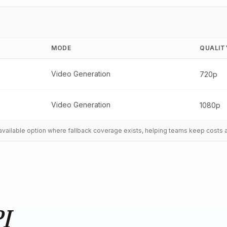
MODE
QUALIT
Video Generation
720p
Video Generation
1080p
t available option where fallback coverage exists, helping teams keep costs 
PI