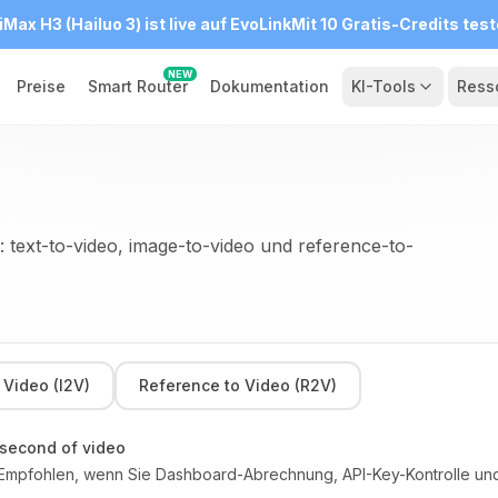
iMax H3 (Hailuo 3) ist live auf EvoLink
Mit 10 Gratis-Credits tes
NEW
Preise
Smart Router
Dokumentation
KI-Tools
Ress
e: text-to-video, image-to-video und reference-to-
 Video (I2V)
Reference to Video (R2V)
 second of video
s. Empfohlen, wenn Sie Dashboard-Abrechnung, API-Key-Kontrolle und