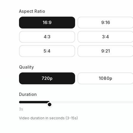
Aspect Ratio
16:9
9:16
4:3
3:4
5:4
9:21
Quality
720p
1080p
Duration
3s
Video duration in seconds (3-15s)