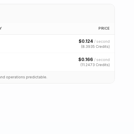
Y
PRICE
$
0.124
/
second
(
8.3935
Credits)
$
0.166
/
second
(
11.2473
Credits)
and operations predictable.