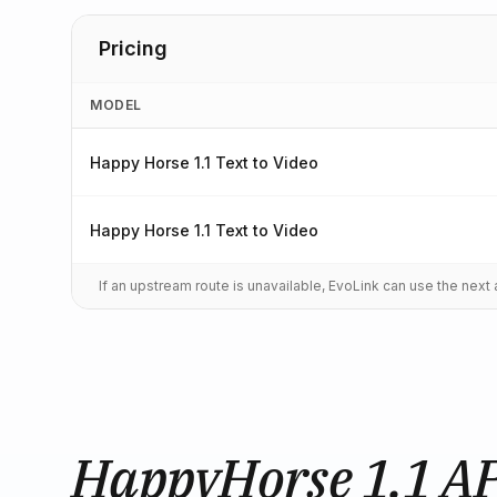
Pricing
MODEL
Happy Horse 1.1 Text to Video
Happy Horse 1.1 Text to Video
If an upstream route is unavailable, EvoLink can use the nex
HappyHorse 1.1 A