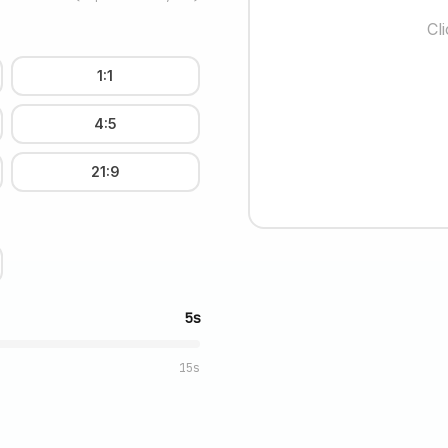
Cl
1:1
4:5
21:9
5s
15s